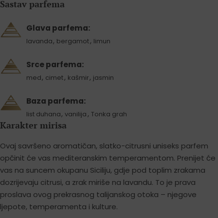
Sastav parfema
Glava parfema:
,
,
lavanda
bergamot
limun
Srce parfema:
,
,
,
med
cimet
kašmir
jasmin
Baza parfema:
,
,
list duhana
vanilija
Tonka grah
Karakter mirisa
Ovaj savršeno aromatičan, slatko-citrusni uniseks parfem
opčinit će vas mediteranskim temperamentom. Prenijet će
vas na suncem okupanu Siciliju, gdje pod toplim zrakama
dozrijevaju citrusi, a zrak miriše na lavandu. To je prava
proslava ovog prekrasnog talijanskog otoka – njegove
ljepote, temperamenta i kulture.