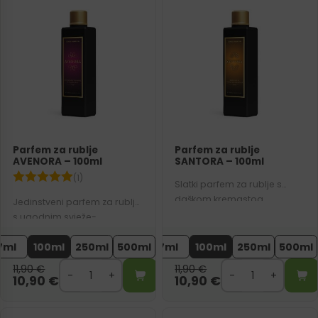
Parfem za rublje
Parfem za rublje
AVENORA – 100ml
SANTORA – 100ml
(1)
Slatki parfem za rublje s
daškom kremastog
Jedinstveni parfem za rublje
sandalovog drveta.
s ugodnim svježe-
Kombinira ukusne
orijentalnim mirisom. Na
gurmanske tonove koji na
7ml
100ml
250ml
500ml
7ml
100ml
250ml
500ml
vašem rublju ostavlja
vašem rublju ostavljaju
balzamičnu aromu čistoće,
11,90
€
11,90
€
topao miris.
svježine i elegancije.
10,90
€
10,90
€