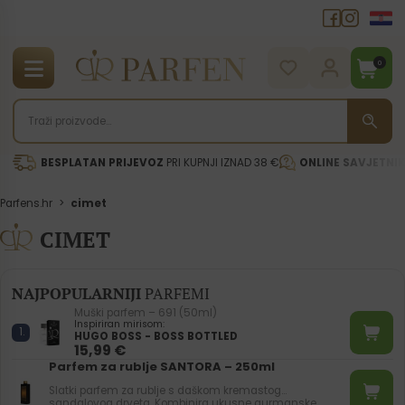
0
BESPLATAN PRIJEVOZ
PRI KUPNJI IZNAD 38 €
ONLINE SAVJETNI
Parfens.hr
>
cimet
CIMET
NAJPOPULARNIJI
PARFEMI
Muški parfem – 691 (50ml)
Inspiriran mirisom:
HUGO BOSS - BOSS BOTTLED
15,99
€
Parfem za rublje SANTORA – 250ml
Slatki parfem za rublje s daškom kremastog
sandalovog drveta. Kombinira ukusne gurmanske