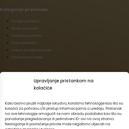
Kategorije proizvoda:
Źenski parfemi
Muški parfemi
Uniseks parfemi
Putni parfemi
Losion poslije brijanja
Parfemi za rublje
Ducan:
Upravljanje pristankom na
Opći uvjeti poslovanja
kolačiće
Politika povrata
Podaci o dostavi i plaćanju
Kako bismo pružili najbolje iskustvo, koristimo tehnologije kao što su
Politika kolačića (EU)
kolačići za pohranu i/ili pristup informacijama o uređaju. Pristanak
na ove tehnologije omogućit će nam obradu podataka kao što su
Veleprodaja
ponašanje pregledavanja ili jedinstveni ID-ovi na ovoj stranici.
Odustajanje od ugovora
Neslaganje ili povlačenje privole može negativno utjecati na