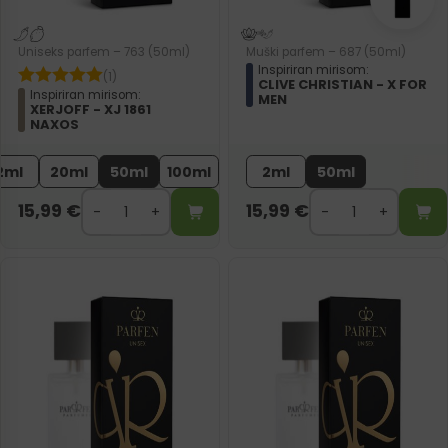
Uniseks parfem – 763 (50ml)
Muški parfem – 687 (50ml)
Inspiriran mirisom:
(1)
CLIVE CHRISTIAN - X FOR
Inspiriran mirisom:
MEN
XERJOFF - XJ 1861
NAXOS
2ml
20ml
50ml
100ml
2ml
50ml
15,99
€
15,99
€