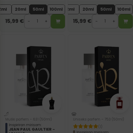
2ml
20ml
50ml
100ml
2ml
20ml
50ml
100ml
15,99
€
15,99
€
Muški parfem – 631 (50ml)
Uniseks parfem – 753 (50ml)
Inspiriran mirisom:
(1)
JEAN PAUL GAULTIER -
Inspiriran mirisom: