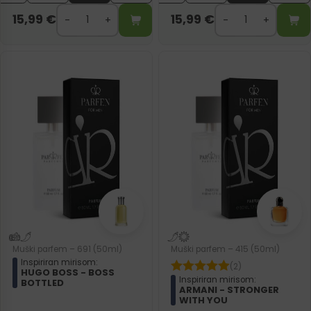
15,99
€
15,99
€
Muški parfem – 691 (50ml)
Muški parfem – 415 (50ml)
Inspiriran mirisom:
(2)
HUGO BOSS - BOSS
Inspiriran mirisom:
BOTTLED
ARMANI - STRONGER
WITH YOU