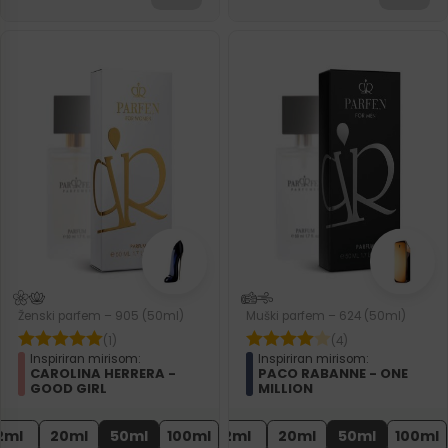
Ženski parfem – 905 (50ml)
Muški parfem – 624 (50ml)
(1)
(4)
Inspiriran mirisom:
Inspiriran mirisom:
CAROLINA HERRERA -
PACO RABANNE - ONE
GOOD GIRL
MILLION
2ml
20ml
50ml
100ml
2ml
20ml
50ml
100ml