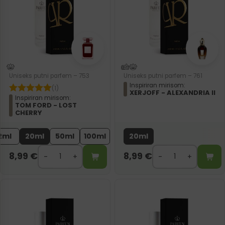
Uniseks putni parfem – 753
Uniseks putni parfem – 761
Inspiriran mirisom:
(1)
XERJOFF - ALEXANDRIA II
Inspiriran mirisom:
TOM FORD - LOST
CHERRY
2ml
20ml
50ml
100ml
20ml
8,99
€
8,99
€