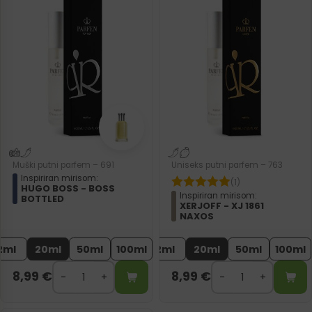
Muški putni parfem – 691
Uniseks putni parfem – 763
Inspiriran mirisom:
(1)
HUGO BOSS - BOSS
Inspiriran mirisom:
BOTTLED
XERJOFF - XJ 1861
NAXOS
2ml
20ml
50ml
100ml
2ml
20ml
50ml
100ml
8,99
€
8,99
€