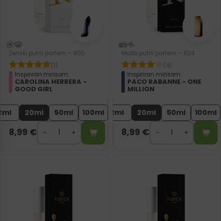
Ženski putni parfem – 905
Muški putni parfem – 624
(1)
(4)
Inspiriran mirisom:
Inspiriran mirisom:
CAROLINA HERRERA -
PACO RABANNE - ONE
GOOD GIRL
MILLION
2ml
20ml
50ml
100ml
2ml
20ml
50ml
100ml
8,99
€
8,99
€