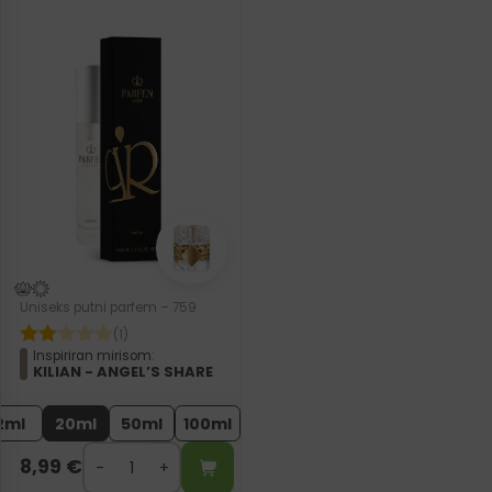
Uniseks putni parfem – 759
(1)
Inspiriran mirisom:
KILIAN - ANGEL’S SHARE
2ml
20ml
50ml
100ml
8,99
€