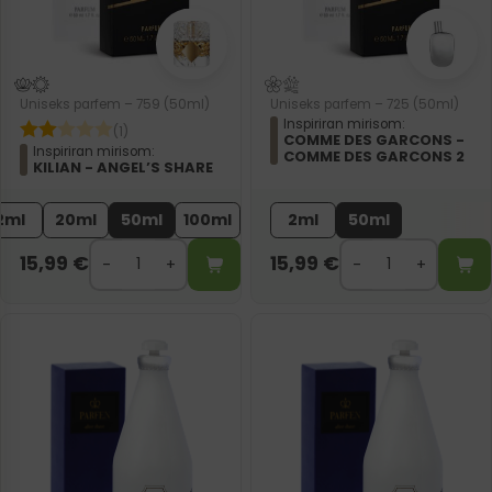
Uniseks parfem – 759 (50ml)
Uniseks parfem – 725 (50ml)
Inspiriran mirisom:
(1)
COMME DES GARCONS -
Inspiriran mirisom:
COMME DES GARCONS 2
KILIAN - ANGEL’S SHARE
2ml
20ml
50ml
100ml
2ml
50ml
15,99
€
15,99
€