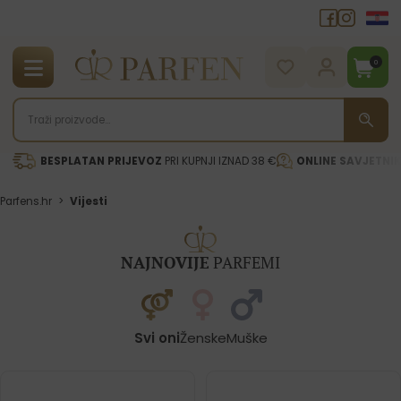
0
BESPLATAN PRIJEVOZ
PRI KUPNJI IZNAD 38 €
ONLINE SAVJETNI
Parfens.hr
>
Vijesti
NAJNOVIJE
PARFEMI
Svi oni
Ženske
Muške