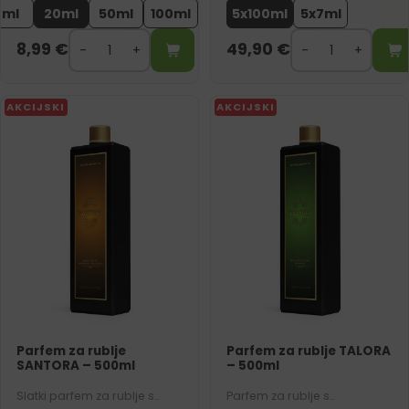
2ml
20ml
50ml
100ml
5x100ml
5x7ml
sadrži 5 komada od 100 ml i
traje do 100 pranja.
8,99
€
49,90
€
AKCIJSKI
AKCIJSKI
Parfem za rublje
Parfem za rublje TALORA
SANTORA – 500ml
– 500ml
Slatki parfem za rublje s
Parfem za rublje s