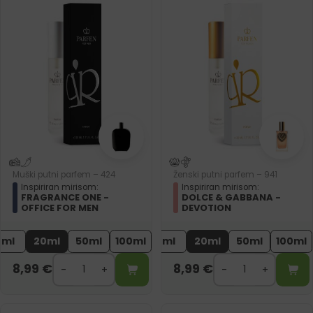
Muški putni parfem – 424
Ženski putni parfem – 941
Inspiriran mirisom:
Inspiriran mirisom:
FRAGRANCE ONE -
DOLCE & GABBANA -
OFFICE FOR MEN
DEVOTION
2ml
20ml
50ml
100ml
2ml
20ml
50ml
100ml
8,99
€
8,99
€