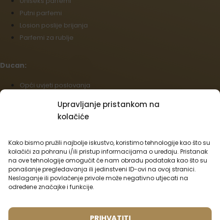
Uniseks parfemi
Putni parfemi
Losion poslije brijanja
Parfemi za rublje
Ducan:
Opći uvjeti poslovanja
Politika povrata
Upravljanje pristankom na
Podaci o dostavi i plaćanju
kolačiće
Politika kolačića (EU)
Veleprodaja
Kako bismo pružili najbolje iskustvo, koristimo tehnologije kao što su
Odustajanje od ugovora
kolačići za pohranu i/ili pristup informacijama o uređaju. Pristanak
na ove tehnologije omogućit će nam obradu podataka kao što su
ponašanje pregledavanja ili jedinstveni ID-ovi na ovoj stranici.
Hrvatski
Neslaganje ili povlačenje privole može negativno utjecati na
Mogućnosti prijevoza:
određene značajke i funkcije.
PRIHVATITI
Mogućnosti plaćanja: