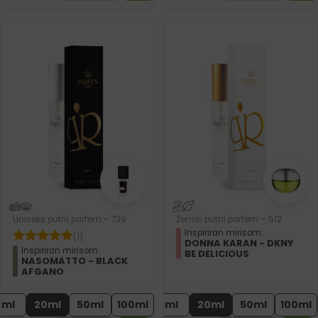
Uniseks putni parfem – 739
Ženski putni parfem – 512
Inspiriran mirisom:
(1)
DONNA KARAN - DKNY
Inspiriran mirisom:
BE DELICIOUS
NASOMATTO - BLACK
AFGANO
2ml
20ml
50ml
100ml
2ml
20ml
50ml
100ml