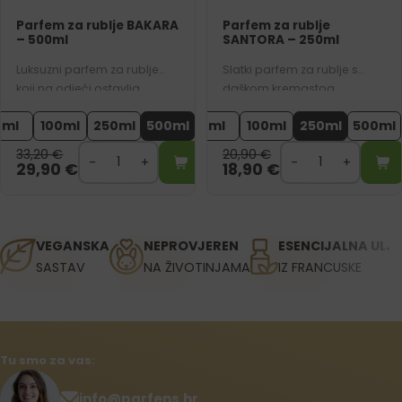
Parfem za rublje BAKARA
Parfem za rublje
– 500ml
SANTORA – 250ml
Luksuzni parfem za rublje
Slatki parfem za rublje s
koji na odjeći ostavlja
daškom kremastog
privlačan miris ambre.
sandalovog drveta.
7ml
100ml
250ml
500ml
7ml
100ml
250ml
500ml
Inspiriran je našim bestseller
Kombinira ukusne
parfemom 756.
gurmanske tonove koji na
33,20
€
20,90
€
vašem rublju ostavljaju
29,90
€
18,90
€
topao miris.
VEGANSKA
NEPROVJEREN
ESENCIJALNA ULJ
SASTAV
NA ŽIVOTINJAMA
IZ FRANCUSKE
Tu smo za vas:
info@parfens.hr