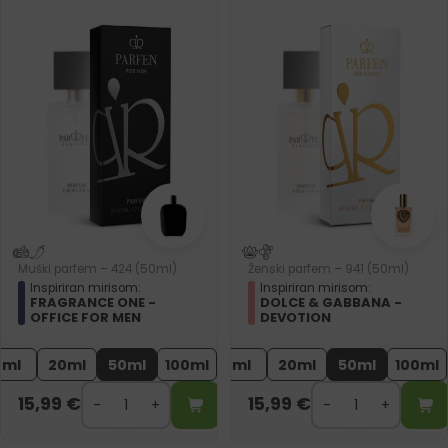
Muški parfem – 424 (50ml)
Ženski parfem – 941 (50ml)
Inspiriran mirisom:
Inspiriran mirisom:
FRAGRANCE ONE -
DOLCE & GABBANA -
OFFICE FOR MEN
DEVOTION
2ml
20ml
50ml
100ml
2ml
20ml
50ml
100ml
15,99
€
15,99
€