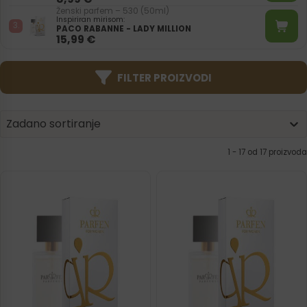
Ženski parfem – 530 (50ml)
Inspiriran mirisom:
PACO RABANNE - LADY MILLION
15,99
€
FILTER PROIZVODI
Product | Sorting
Sort content
Sort content
Zadano sortiranje
1 - 17 od 17 proizvoda