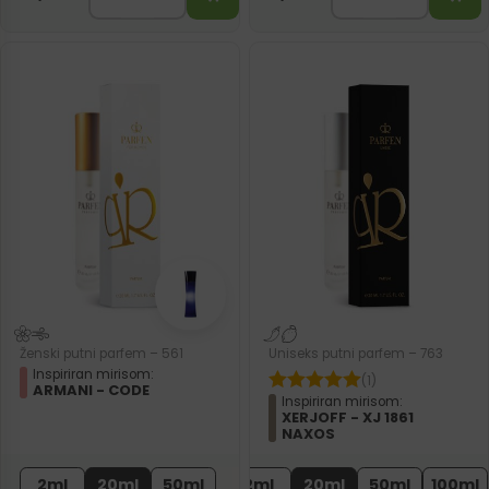
Ženski putni parfem – 561
Uniseks putni parfem – 763
Inspiriran mirisom:
(1)
ARMANI - CODE
Inspiriran mirisom:
XERJOFF - XJ 1861
NAXOS
2ml
20ml
50ml
2ml
20ml
50ml
100ml