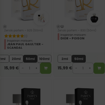
Ženski parfem – 925 (50ml)
Ženski parfem – 830 (50ml)
Inspiriran mirisom:
(1)
DIOR - POISON
Inspiriran mirisom:
JEAN PAUL GAULTIER -
SCANDAL
2ml
20ml
50ml
100ml
2ml
50ml
15,99
€
15,99
€