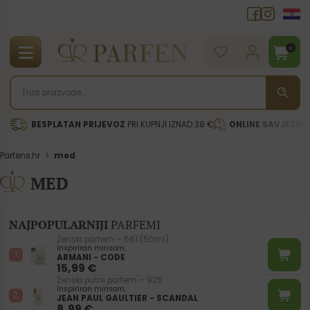
0
BESPLATAN PRIJEVOZ
PRI KUPNJI IZNAD 38 €
ONLINE SAVJETNI
Parfens.hr
>
med
MED
NAJPOPULARNIJI
PARFEMI
Ženski parfem – 561 (50ml)
Inspiriran mirisom:
ARMANI - CODE
15,99
€
Ženski putni parfem – 925
Inspiriran mirisom:
JEAN PAUL GAULTIER - SCANDAL
8,99
€