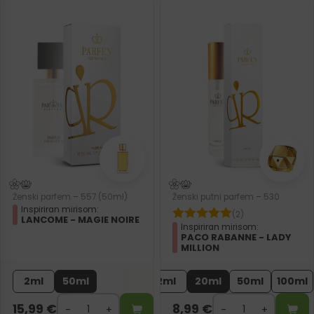
Ženski parfem – 557 (50ml)
Ženski putni parfem – 530
Inspiriran mirisom:
(2)
LANCOME - MAGIE NOIRE
Inspiriran mirisom:
PACO RABANNE - LADY
MILLION
2ml
50ml
2ml
20ml
50ml
100ml
15,99
€
8,99
€