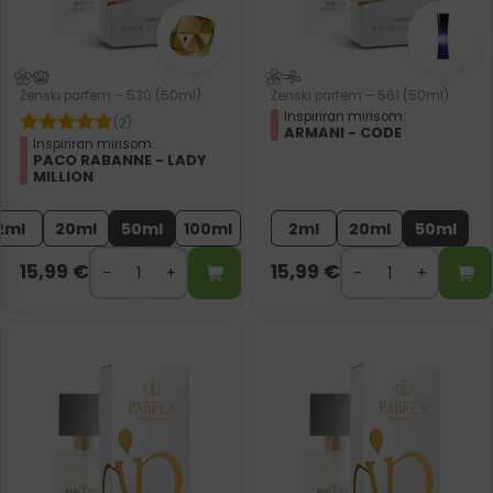
Ženski parfem – 530 (50ml)
Ženski parfem – 561 (50ml)
Inspiriran mirisom:
(2)
ARMANI - CODE
Inspiriran mirisom:
PACO RABANNE - LADY
MILLION
2ml
20ml
50ml
100ml
2ml
20ml
50ml
15,99
€
15,99
€