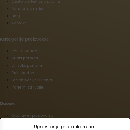
Često postavljana pitanja
Akademija mirisa
Blog
Kontakt
Kategorije proizvoda:
Źenski parfemi
Muški parfemi
Uniseks parfemi
Putni parfemi
Losion poslije brijanja
Parfemi za rublje
Ducan:
Opći uvjeti poslovanja
Politika povrata
Upravljanje pristankom na
Podaci o dostavi i plaćanju