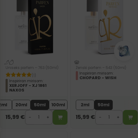
Uniseks parfem – 763 (50ml)
Ženski parfem – 543 (50ml)
Inspiriran mirisom:
(1)
CHOPARD - WISH
Inspiriran mirisom:
XERJOFF - XJ 1861
NAXOS
2ml
20ml
50ml
100ml
2ml
50ml
15,99
€
15,99
€