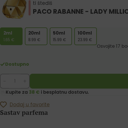
ti štediš
PACO RABANNE - LADY MILLI
2ml
20ml
50ml
100ml
1.65
€
8.99
€
15.99
€
23.99
€
Osvojite 17 b
Dostupno
-
+
Kupite za
38 €
i besplatnu dostavu.
Dodaj u favorite
Sastav parfema