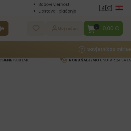
Bodovi vjernosti
Dostava i plaćanje
Veleprodaja
Kontakt
0,00
€
0
je
Moj račun
Savjetnik za mirise
CIJENE
PARFEMI
ROBU ŠALJEMO
UNUTAR 24 SATA