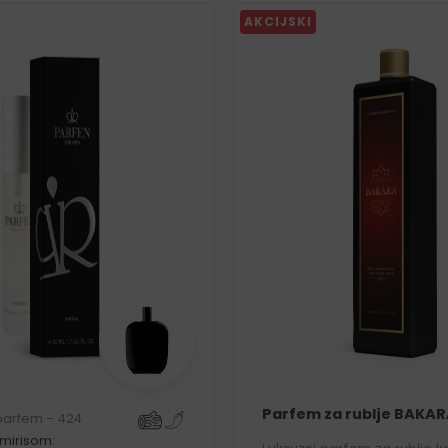
AKCIJSKI
Parfem za rublje BAKAR
 parfem – 424
 mirisom: