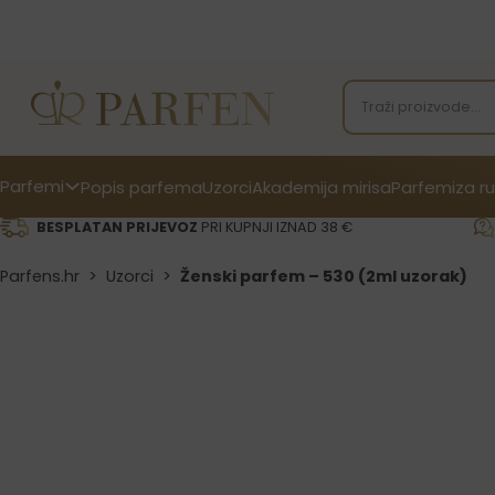
Parfemi
Popis parfema
Uzorci
Akademija mirisa
Parfemi
za ru
BESPLATAN PRIJEVOZ
PRI KUPNJI IZNAD 38 €
Parfens.hr
>
Uzorci
>
Ženski parfem – 530 (2ml uzorak)