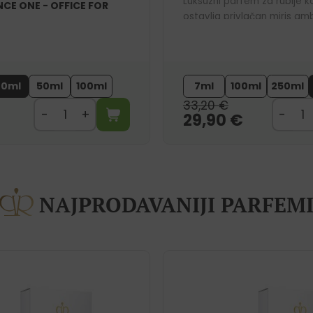
Luksuzni parfem za rublje ko
CE ONE - OFFICE FOR
ostavlja privlačan miris am
Inspiriran je našim bestselle
parfemom 756.
20ml
50ml
100ml
7ml
100ml
250ml
33,20
€
29,90
€
NAJPRODAVANIJI PARFEM