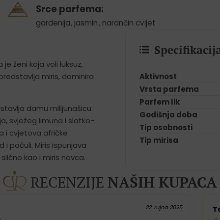
Srce parfema:
gardenija
,
jasmin
,
narančin cvijet
Specifikaci
 je ženi koja voli luksuz,
Aktivnost
predstavlja miris, dominira
Vrsta parfema
Parfem lik
dstavlja damu milijunašicu.
Godišnja doba
ja, svježeg limuna i slatko-
Tip osobnosti
 i cvjetova afričke
Tip mirisa
pačuli. Miris ispunjava
, slično kao i miris novca.
RECENZIJE
NAŠIH KUPACA
22. rujna 2025
T