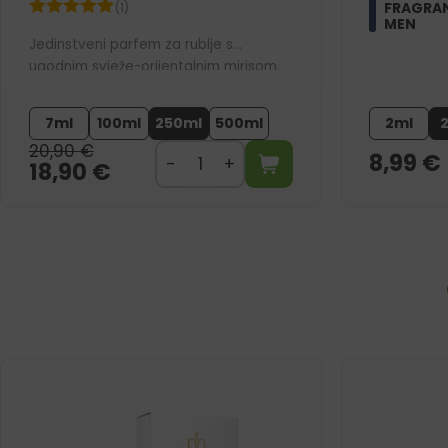
FRAGRAN
(1)
MEN
Jedinstveni parfem za rublje s
ugodnim svježe-orijentalnim mirisom.
Na vašem rublju ostavlja balzamičnu
aromu čistoće, svježine i elegancije.
7ml
100ml
250ml
500ml
2ml
20,90
€
8,99
€
18,90
€