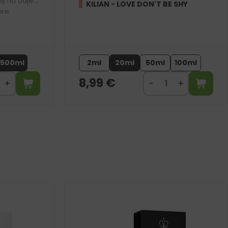
ji na odjeći
KILIAN - LOVE DON'T BE SHY
bre.
r
500ml
2ml
20ml
50ml
100ml
8,99
€
I