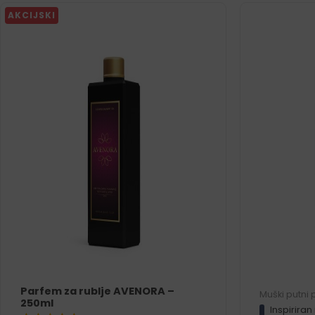
AKCIJSKI
Parfem za rublje AVENORA –
Muški putni
250ml
Inspiriran