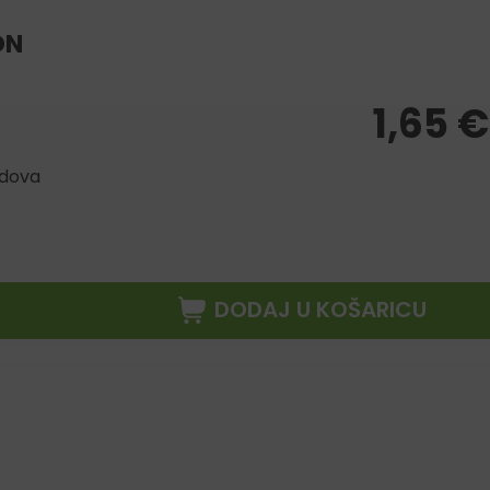
ON
1,65
€
odova
DODAJ U KOŠARICU