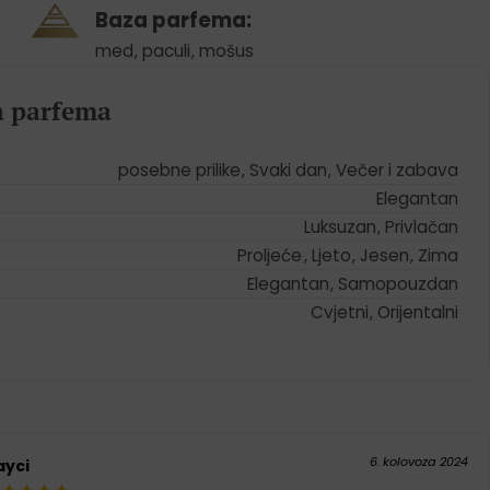
Baza parfema:
med
,
paculi
,
mošus
ja parfema
posebne prilike
,
Svaki dan
,
Večer i zabava
Elegantan
Luksuzan
,
Privlačan
Proljeće
,
Ljeto
,
Jesen
,
Zima
Elegantan
,
Samopouzdan
Cvjetni
,
Orijentalni
6. kolovoza 2024
ayci