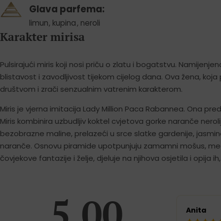
Glava parfema:
limun
,
kupina
,
neroli
Karakter mirisa
Pulsirajući miris koji nosi priču o zlatu i bogatstvu. Namijenjena
blistavost i zavodljivost tijekom cijelog dana. Ova žena, koja 
društvom i zrači senzualnim vatrenim karakterom.
Miris je vjerna imitacija Lady Million Paca Rabannea. Ona pre
Miris kombinira uzbudljiv koktel cvjetova gorke naranče neroli
bezobrazne maline, prelazeći u srce slatke gardenije, jasmina
naranče. Osnovu piramide upotpunjuju zamamni mošus, med i 
čovjekove fantazije i želje, djeluje na njihova osjetila i opija ih
5.00
Anita