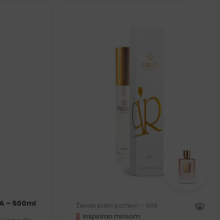
A – 500ml
Ženski putni parfem – 906
Inspiriran mirisom: