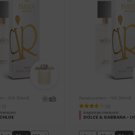
em – 576 (50ml)
Ženski parfem – 501 (50ml)
(1)
(3)
 mirisom:
Inspiriran mirisom:
 CHLOE
DOLCE & GABBANA - LI