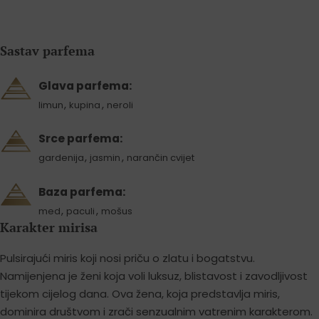
Sastav parfema
Glava parfema:
,
,
limun
kupina
neroli
Srce parfema:
,
,
gardenija
jasmin
narančin cvijet
Baza parfema:
,
,
med
paculi
mošus
Karakter mirisa
Pulsirajući miris koji nosi priču o zlatu i bogatstvu.
Namijenjena je ženi koja voli luksuz, blistavost i zavodljivost
tijekom cijelog dana. Ova žena, koja predstavlja miris,
dominira društvom i zrači senzualnim vatrenim karakterom.