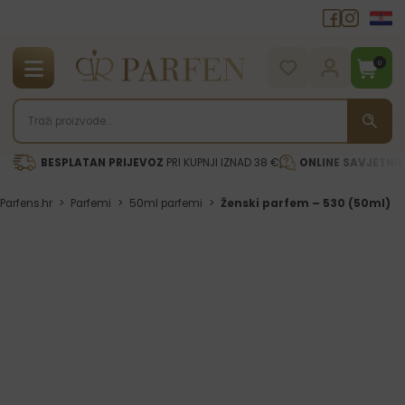
0
BESPLATAN PRIJEVOZ
PRI KUPNJI IZNAD 38 €
ONLINE SAVJETNI
Parfens.hr
>
Parfemi
>
50ml parfemi
>
Ženski parfem – 530 (50ml)