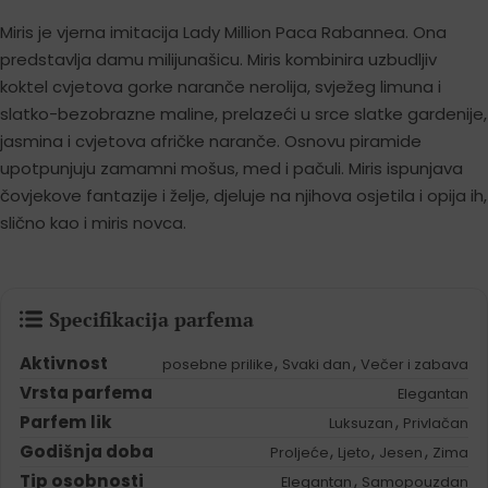
Miris je vjerna imitacija Lady Million Paca Rabannea. Ona
predstavlja damu milijunašicu. Miris kombinira uzbudljiv
koktel cvjetova gorke naranče nerolija, svježeg limuna i
slatko-bezobrazne maline, prelazeći u srce slatke gardenije,
jasmina i cvjetova afričke naranče. Osnovu piramide
upotpunjuju zamamni mošus, med i pačuli. Miris ispunjava
čovjekove fantazije i želje, djeluje na njihova osjetila i opija ih,
slično kao i miris novca.
Specifikacija parfema
Aktivnost
,
,
posebne prilike
Svaki dan
Večer i zabava
Vrsta parfema
Elegantan
Parfem lik
,
Luksuzan
Privlačan
Godišnja doba
,
,
,
Proljeće
Ljeto
Jesen
Zima
Tip osobnosti
,
Elegantan
Samopouzdan