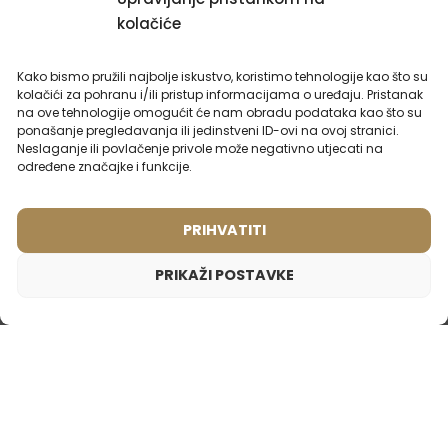
kolačiće
Kako bismo pružili najbolje iskustvo, koristimo tehnologije kao što su
kolačići za pohranu i/ili pristup informacijama o uređaju. Pristanak
na ove tehnologije omogućit će nam obradu podataka kao što su
ponašanje pregledavanja ili jedinstveni ID-ovi na ovoj stranici.
Neslaganje ili povlačenje privole može negativno utjecati na
Ženski parfem – 816 (50ml)
Uniseks parfem – 743 (50ml)
određene značajke i funkcije.
Inspiriran mirisom:
Inspiriran mirisom:
YVES SAINT LAURENT -
TOM FORD - SOLEIL
OPIUM
BLANC
PRIHVATITI
2ml
20ml
50ml
2ml
50ml
PRIKAŽI POSTAVKE
15,99
€
15,99
€
Ženski parfem – 530 (50ml)
15,99
€
Inspiriran mirisom:
PACO RABANNE - LADY MILLION