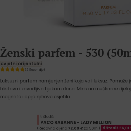
Ženski parfem - 530 (50m
cvjetni
orijentalni
(2 Recenzije)
Luksuzni parfem namijenjen ženi koja voli luksuz. Pomaže j
blistava i zavodljiva tijekom dana. Miris na muškarce djel
magneta i opija njihova osjetila.
ti štediš
PACO RABANNE - LADY MILLION
(Redovna cijena
72,00
€
za 50ml)
ti štediš
56,01