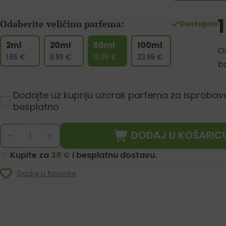
Odaberite veličinu parfema:
Dostupno
2ml
20ml
50ml
100ml
Os
1.65
€
8.99
€
15.99
€
23.99
€
b
Dodajte uz kupnju uzorak parfema za isprobav
besplatno
DODAJ U KOŠARIC
-
+
Kupite za
38 €
i besplatnu dostavu.
Dodaj u favorite