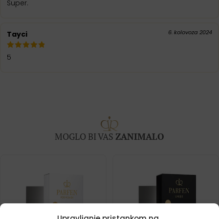
Super.
6. kolovoza 2024
Tayci
5
MOGLO BI VAS
ZANIMALO
Upravljanje pristankom na