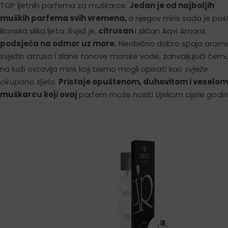
TOP ljetnih parfema za muškarce.
Jedan je od najboljih
muških parfema svih vremena,
a njegov miris sada je po
ikonska slika ljeta. Svjež je,
citrusan
i sličan Aqvi Amara
podsjeća na odmor uz more.
Neobično dobro spaja arom
svježih citrusa i slane tonove morske vode, zahvaljujući čem
na koži ostavlja miris koji bismo mogli opisati kao
svježe
okupano tijelo.
Pristaje opuštenom, duhovitom i veselom
muškarcu koji ovaj
parfem može nositi tijekom cijele godin