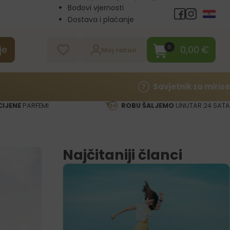
Bodovi vjernosti
Dostava i plaćanje
Veleprodaja
Kontakt
0,00
€
0
je
Moj račun
Savjetnik za mirise
CIJENE
PARFEMI
ROBU ŠALJEMO
UNUTAR 24 SATA
Najčitaniji članci