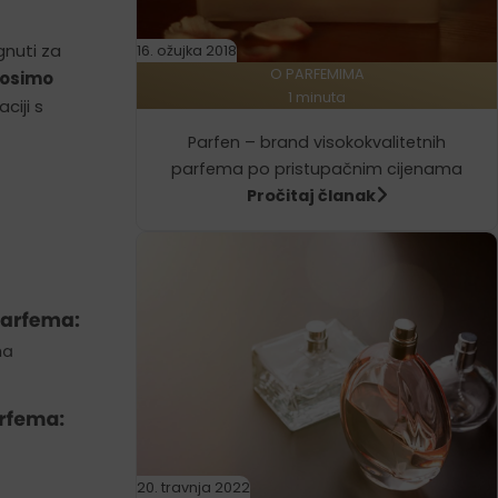
gnuti za
16. ožujka 2018
O PARFEMIMA
nosimo
1 minuta
ciji s
Parfen – brand visokokvalitetnih
parfema po pristupačnim cijenama
Pročitaj članak
20. travnja 2022