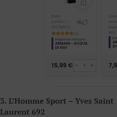
Muški
Losi
parfem –
posli
602 (50ml)
brija
602
(2)
In
Inspiriran mirisom:
A
ARMANI - ACQUA
DI
DI GIO
15,99
€
7,
3. L’Homme Sport – Yves Saint
Laurent 692