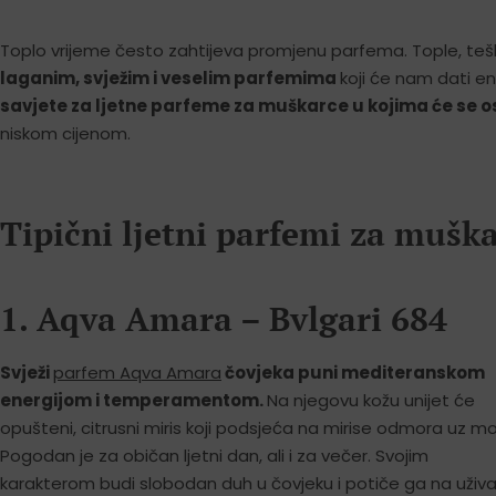
Toplo vrijeme često zahtijeva promjenu parfema. Tople, tešk
laganim, svježim i veselim parfemima
koji će nam dati en
savjete za ljetne parfeme za muškarce u kojima će se os
niskom cijenom.
Tipični ljetni parfemi za muška
1. Aqva Amara – Bvlgari 684
Svježi
parfem Aqva Amara
čovjeka puni mediteranskom
energijom i temperamentom.
Na njegovu kožu unijet će
opušteni, citrusni miris koji podsjeća na mirise odmora uz mo
Pogodan je za običan ljetni dan, ali i za večer. Svojim
karakterom budi slobodan duh u čovjeku i potiče ga na uživ