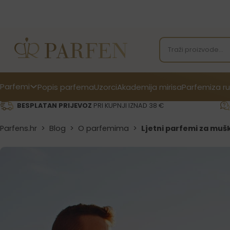
Parfemi
Popis parfema
Uzorci
Akademija mirisa
Parfemi
za ru
BESPLATAN PRIJEVOZ
PRI KUPNJI IZNAD 38 €
Parfens.hr
>
Blog
>
O parfemima
>
Ljetni parfemi za muš