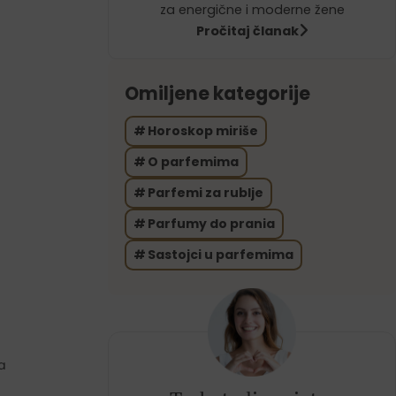
za energične i moderne žene
Pročitaj članak
Omiljene kategorije
Horoskop miriše
O parfemima
Parfemi za rublje
Parfumy do prania
Sastojci u parfemima