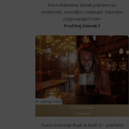
Paco Rabanne ženski parfemi su
maštoviti, zavodljivi i osebujni. Saznajte
odgovaraju li vam
Pročitaj članak
13. srpnja 2020
O PARFEMIMA
2 minuta
Gucci imitacije Rush & Rush 2 – parfemi