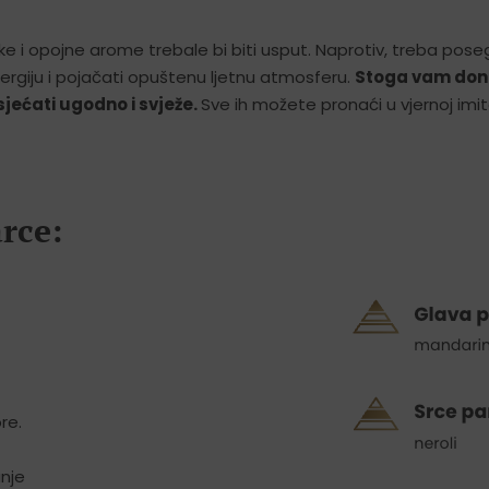
e i opojne arome trebale bi biti usput. Naprotiv, treba pose
ergiju i pojačati opuštenu ljetnu atmosferu.
Stoga vam do
jećati ugodno i svježe.
Sve ih možete pronaći u vjernoj imita
rce:
re.
anje