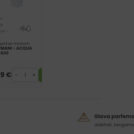
on
je
nja –
spiriran mirisom:
RMANI - ACQUA
 GIO
99
€