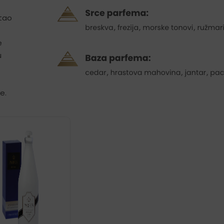
stao
e
u
e.