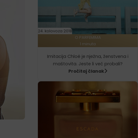
24. kolovoza 2018
O PARFEMIMA
1 minuta
Imitacija Chloé je nježna, ženstvena i
maštovita. Jeste li već probali?
Pročitaj članak