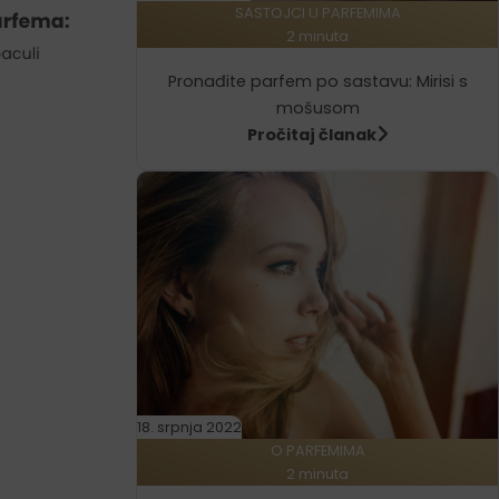
SASTOJCI U PARFEMIMA
2 minuta
Pronađite parfem po sastavu: Mirisi s
mošusom
Pročitaj članak
18. srpnja 2022
O PARFEMIMA
2 minuta