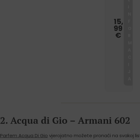
I
N
15,
F
99
O
€
R
M
A
C
I
J
A
2. Acqua di Gio – Armani 602
Parfem Acqua Di Gio
vjerojatno možete pronaći na svakoj lis