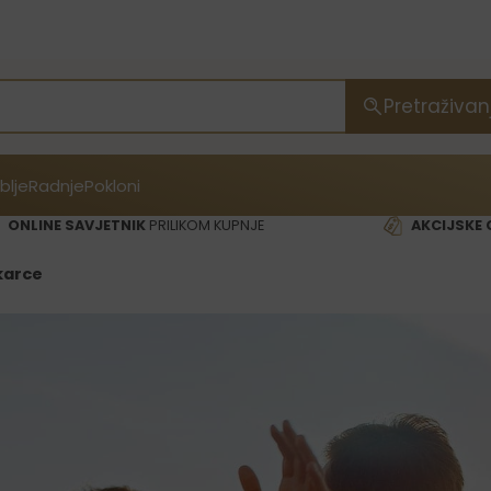
Pretraživan
blje
Radnje
Pokloni
ONLINE SAVJETNIK
PRILIKOM KUPNJE
AKCIJSKE 
karce