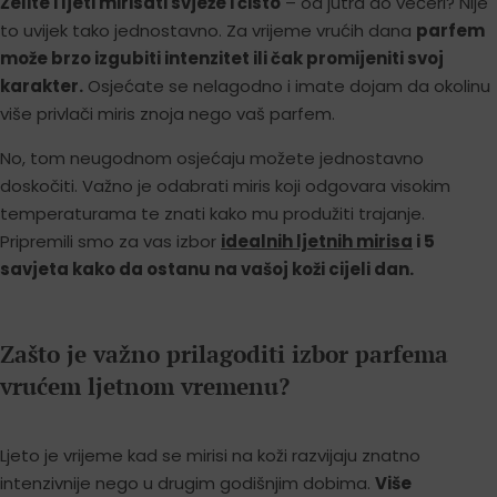
Želite i ljeti mirisati svježe i čisto
– od jutra do večeri? Nije
to uvijek tako jednostavno. Za vrijeme vrućih dana
parfem
može brzo izgubiti intenzitet ili čak promijeniti svoj
karakter.
Osjećate se nelagodno i imate dojam da okolinu
više privlači miris znoja nego vaš parfem.
No, tom neugodnom osjećaju možete jednostavno
doskočiti. Važno je odabrati miris koji odgovara visokim
temperaturama te znati kako mu produžiti trajanje.
Pripremili smo za vas izbor
idealnih ljetnih mirisa
i 5
savjeta kako da ostanu na vašoj koži cijeli dan.
Zašto je važno prilagoditi izbor parfema
vrućem ljetnom vremenu?
Ljeto je vrijeme kad se mirisi na koži razvijaju znatno
intenzivnije nego u drugim godišnjim dobima.
Više