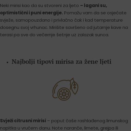
Neki mirisi kao da su stvoreni za ljeto
– lagani su,
optimistični i puni energije.
Pomažu vam da se osjećate
svježe, samopouzdano i privlačno čak i kad temperature
dosegnu svoj vrhunac. Mirišite savršeno od jutarnje kave na
terasi pa sve do večernje šetnje uz zalazak sunca.
Najbolji tipovi mirisa za žene ljeti
Svježi citrusni mirisi
– poput čaše rashlađenog limunskog
napitka u vrućem danu. Note naranče, limete, grejpa ili