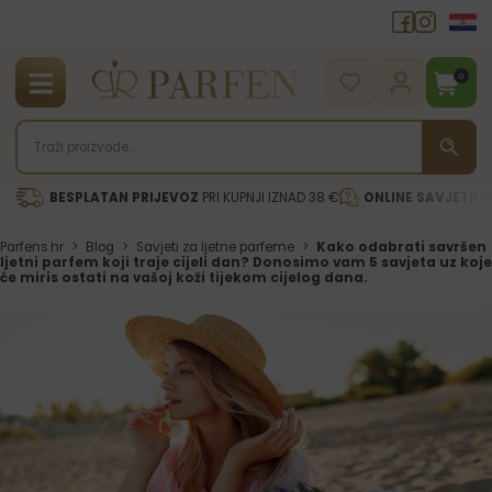
0
BESPLATAN PRIJEVOZ
PRI KUPNJI IZNAD 38 €
ONLINE SAVJETNI
Parfens.hr
>
Blog
>
Savjeti za ljetne parfeme
>
Kako odabrati savršen
ljetni parfem koji traje cijeli dan? Donosimo vam 5 savjeta uz koje
će miris ostati na vašoj koži tijekom cijelog dana.