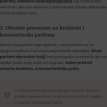
pokretu, izaberite svježi
sportski miris
koji može pratiti
vaš ritam. Ako ste većinom u zatvorenom, birajte diskretnije
voćne ili zelene note.
2. Obratite pozornost na kvalitetu i
koncentraciju parfema
Želite li da parfem traje cijeli dan, usredotočite se na
njegovu kvalitetu i koncentraciju mirisnih sastojaka.
Skupi
parfem nije nužno i bolji
. Neki pristupačni parfemi ili njihove
replike često traju duže od originala.
Važno je birati
stvarnu kvalitetu, a ne marketinšku priču.
To što parfem ljeti brzo ishlapi, ne znači da je loš
ili slabo koncentriran. To je prirodan učinak topline,
znojenja i izloženosti suncu.