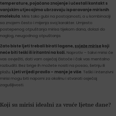
temperature, pojačano znojenje i učestali kontakt s
vanjskim utjecajima ubrzavaju isparavanje mirisnih
molekula
. Miris tako gubi na postojanosti, a u kombinaciji
sa znojem često i mijenja svoj karakter. Umjesto
postepenog otpuštanja mirisa tijekom dana, dolazi do
naglog, neugodnog otpuštanja.
Zato biste ljeti trebali birati lagane,
svježe mirise
koji
neće biti teški ili iritantni na koži.
Naprotiv – takvi mirisi će
vas osvježiti, dati vam osjećaj čistoće i čak vas mentalno
razbuditi. Bez brige ih možete nositi na posao, šetnju ili
plažu.
Ljeti vrijedi pravilo –
manje je više
. Teški i intenzivni
mirisi mogu biti naporni za okolinu i stvarati osjećaj
zagušljivosti.
Koji su mirisi idealni za vruće ljetne dane?