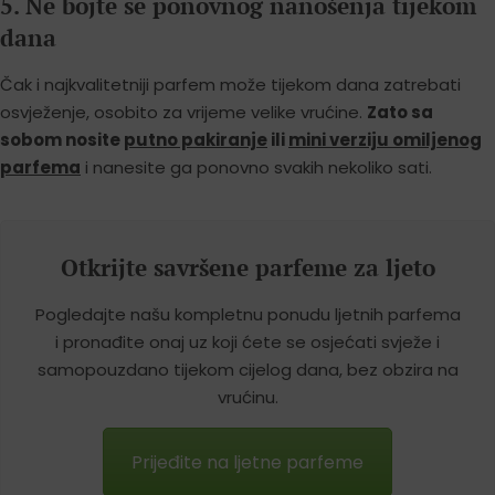
5. Ne bojte se ponovnog nanošenja tijekom
dana
Čak i najkvalitetniji parfem može tijekom dana zatrebati
osvježenje, osobito za vrijeme velike vrućine.
Zato sa
sobom nosite
putno pakiranje
ili
mini verziju omiljenog
parfema
i nanesite ga ponovno svakih nekoliko sati.
Otkrijte savršene parfeme za ljeto
Pogledajte našu kompletnu ponudu ljetnih parfema
i pronađite onaj uz koji ćete se osjećati svježe i
samopouzdano tijekom cijelog dana, bez obzira na
vrućinu.
Prijeđite na ljetne parfeme