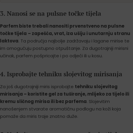
3. Nanosi se na pulsne točke tijela
Parfem biste trebali nanositi prvenstveno na pulsne
točke tijela
– zapešća, vrat, iza ušiju i unutarnju stranu
laktova
. Ta područja najbolje zadržavaju i lagane mirise te
im omogućuju postupno otpuštanje. Za dugotrajniji mirisni
učinak, parfem pošpricajte i po odjeći ili u kosu.
4. Isprobajte tehniku slojevitog mirisanja
Za još dugotrajniji miris isprobajte
tehniku slojevitog
mirisanja – koristite gel za tuširanje, mlijeko za tijelo ili
kremu sličnog mirisa ili bez parfema
. Slojevitim
nanošenjem stvarate aromatičnu podlogu na koži koja
pomaže da miris traje znatno duže.