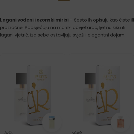
Lagani vodeni i ozonski mirisi
– često ih opisuju kao čiste ili
prozračne. Podsjećaju na morski povjetarac, ljetnu kišu ili
lagani vjetrić. Iza sebe ostavljaju svježi i elegantni dojam.