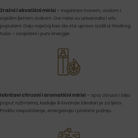
Zračni i akvatični mirisi
– inspirirani morem, vodom i
svježim ljetnim zrakom. Ovi mirisi su univerzalni i vrlo
popularni. Daju osjećaj kao da ste upravo izašli iz hladnog
tuša – osvježeni i puni energije.
Iskričavi citrusni i aromatični mirisi
– spoj citrusa i bilja
poput ružmarina, kadulje ili lavande idealan je za ljeto.
Podižu raspoloženje, energiziraju i privlače pažnju.