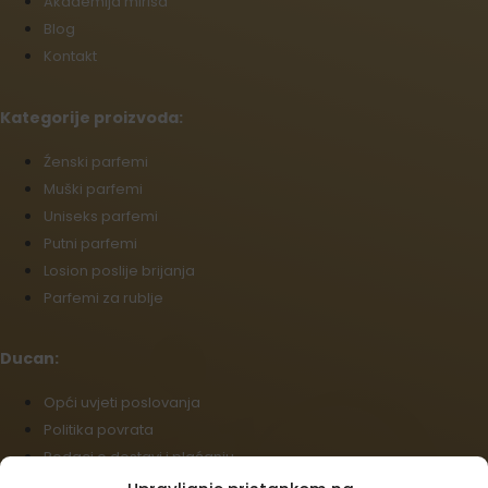
Akademija mirisa
Blog
Kontakt
Kategorije proizvoda:
Źenski parfemi
Muški parfemi
Uniseks parfemi
Putni parfemi
Losion poslije brijanja
Parfemi za rublje
Ducan:
Opći uvjeti poslovanja
Politika povrata
Podaci o dostavi i plaćanju
Politika kolačića (EU)