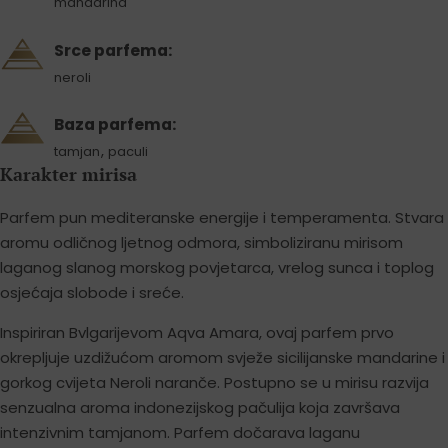
mandarina
Srce parfema:
neroli
Baza parfema:
,
tamjan
paculi
Karakter mirisa
Parfem pun mediteranske energije i temperamenta. Stvara
aromu odličnog ljetnog odmora, simboliziranu mirisom
laganog slanog morskog povjetarca, vrelog sunca i toplog
osjećaja slobode i sreće.
Inspiriran Bvlgarijevom Aqva Amara, ovaj parfem prvo
okrepljuje uzdižućom aromom svježe sicilijanske mandarine i
gorkog cvijeta Neroli naranče. Postupno se u mirisu razvija
senzualna aroma indonezijskog pačulija koja završava
intenzivnim tamjanom. Parfem dočarava laganu