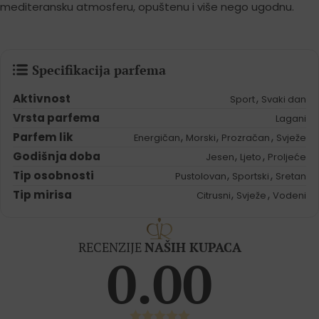
mediteransku atmosferu, opuštenu i više nego ugodnu.
Specifikacija parfema
Aktivnost
,
Sport
Svaki dan
Vrsta parfema
Lagani
Parfem lik
,
,
,
Energičan
Morski
Prozračan
Svježe
Godišnja doba
,
,
Jesen
Ljeto
Proljeće
Tip osobnosti
,
,
Pustolovan
Sportski
Sretan
Tip mirisa
,
,
Citrusni
Svježe
Vodeni
RECENZIJE
NAŠIH KUPACA
0.00