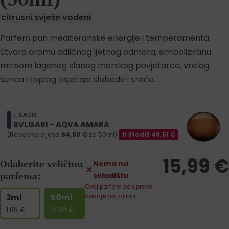
citrusni
svježe
vodeni
Parfem pun mediteranske energije i temperamenta.
Stvara aromu odličnog ljetnog odmora, simboliziranu
mirisom laganog slanog morskog povjetarca, vrelog
sunca i toplog osjećaja slobode i sreće.
ti štediš
BVLGARI - AQVA AMARA
(Redovna cijena
64,50
€
za 50ml)
ti štediš
48,51
€
15,99
€
Odaberite veličinu
Nema na
parfema:
skladištu
Ovaj parfem se upravo
2ml
50ml
dodaje na zalihu
1.65
€
15.99
€