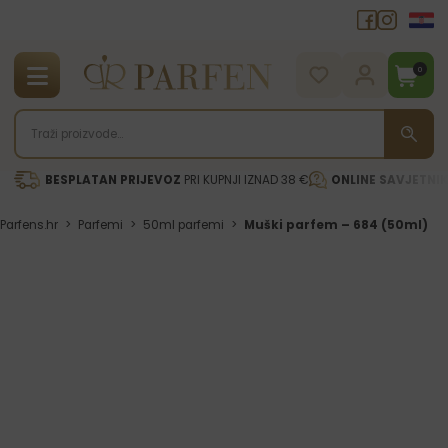
0
BESPLATAN PRIJEVOZ
PRI KUPNJI IZNAD 38 €
ONLINE SAVJETNI
Parfens.hr
>
Parfemi
>
50ml parfemi
>
Muški parfem – 684 (50ml)