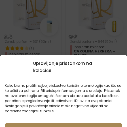
Ženski parfem – 501 (50ml)
Ženski parfem – 544 (50ml)
Inspiriran mirisom:
(3)
CAROLINA HERRERA -
Inspiriran mirisom:
212 VIP
DOLCE & GABBANA -
LIGHT BLUE
Upravljanje pristankom na
kolačiće
2ml
20ml
50ml
100ml
2ml
50ml
Kako bismo pružili najbolje iskustvo, koristimo tehnologije kao što su
15,99
€
15,99
€
kolačići za pohranu i/ili pristup informacijama o uređaju. Pristanak
na ove tehnologije omogućit će nam obradu podataka kao što su
ponašanje pregledavanja ili jedinstveni ID-ovi na ovoj stranici.
Neslaganje ili povlačenje privole može negativno utjecati na
određene značajke i funkcije.