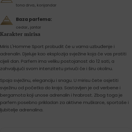
,
tona drva
korijandar
Baza parfema:
,
cedar
jantar
Karakter mirisa
Miris L'Homme Sport probudit će u vama uzbuđenje i
adrenalin. Djeluje kao eksplozija svježine koja će vas pratiti
cijeli dan. Parfem ima veliku postojanost do 12 sati, a
zahvaljujući svom intenzitetu privući će i širu okolinu.
Spaja svježinu, eleganciju i snagu. U mirisu ćete osjetiti
svježinu od početka do kraja. Sastavljen je od verbene i
bergamota koji unose adrenalin i hrabrost. Zbog toga je
parfem posebno prikladan za aktivne muškarce, sportaše i
ljubitelje adrenalina.