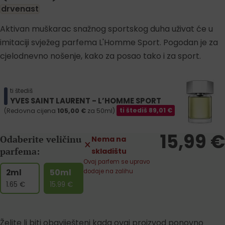
drvenast
Aktivan muškarac snažnog sportskog duha uživat će u
imitaciji svježeg parfema L'Homme Sport. Pogodan je za
cjelodnevno nošenje, kako za posao tako i za sport.
ti štediš
YVES SAINT LAURENT - L’HOMME SPORT
(Redovna cijena
105,00
€
za 50ml)
ti štediš
89,01
€
15,99
€
Odaberite veličinu
Nema na
parfema:
skladištu
Ovaj parfem se upravo
2ml
50ml
dodaje na zalihu
1.65
€
15.99
€
Želite li biti obaviješteni kada ovaj proizvod ponovno