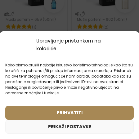
Muški parfem – 659 (50ml)
Muški parfem – 602 (50ml)
(1)
(2)
Inspiriran mirisom:
Inspiriran mirisom:
VERSACE - BLUE JEANS
ARMANI - ACQUA DI GIO
Upravljanje pristankom na
kolačiće
2ml
50ml
2ml
20ml
50ml
100ml
15,99
€
15,99
€
Kako bismo pružili najbolje iskustvo, koristimo tehnologije kao što su
kolačići za pohranu i/ili pristup informacijama o uređaju. Pristanak
na ove tehnologije omogućit će nam obradu podataka kao što su
ponašanje pregledavanja ili jedinstveni ID-ovi na ovoj stranici.
Neslaganje ili povlačenje privole može negativno utjecati na
određene značajke i funkcije.
PRIHVATITI
PRIKAŽI POSTAVKE