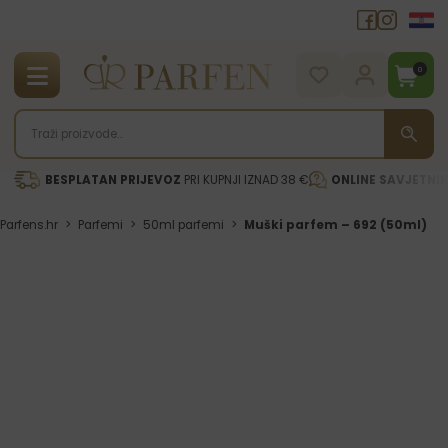
0
BESPLATAN PRIJEVOZ
PRI KUPNJI IZNAD 38 €
ONLINE SAVJETNI
Parfens.hr
>
Parfemi
>
50ml parfemi
>
Muški parfem – 692 (50ml)