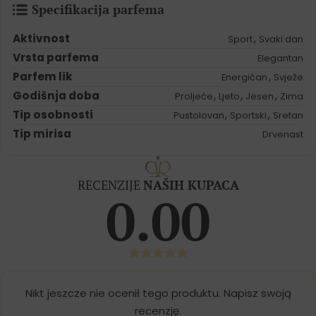
Specifikacija parfema
Aktivnost
,
Sport
Svaki dan
Vrsta parfema
Elegantan
Parfem lik
,
Energičan
Svježe
Godišnja doba
,
,
,
Proljeće
Ljeto
Jesen
Zima
Tip osobnosti
,
,
Pustolovan
Sportski
Sretan
Tip mirisa
Drvenast
RECENZIJE
NAŠIH KUPACA
0.00
Nikt jeszcze nie ocenił tego produktu. Napisz swoją
recenzję.