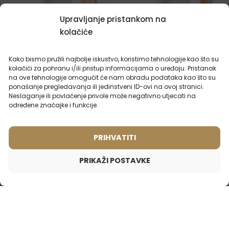
Upravljanje pristankom na
Ženski putni parfem – 586
Ženski putni parfem – 539
kolačiće
(1)
(6)
Inspiriran mirisom:
Inspiriran mirisom:
CHANEL - CHANCE
CHANEL - COCO
Kako bismo pružili najbolje iskustvo, koristimo tehnologije kao što su
MADEMOISELLE
kolačići za pohranu i/ili pristup informacijama o uređaju. Pristanak
na ove tehnologije omogućit će nam obradu podataka kao što su
ponašanje pregledavanja ili jedinstveni ID-ovi na ovoj stranici.
2ml
20ml
50ml
100ml
2ml
20ml
50ml
100ml
Neslaganje ili povlačenje privole može negativno utjecati na
određene značajke i funkcije.
8,99
€
8,99
€
PRIHVATITI
AKCIJSKI
PRIKAŽI POSTAVKE
Ženski putni parfem – 537
8,99
€
Inspiriran mirisom:
CALVIN KLEIN - EUPHORIA