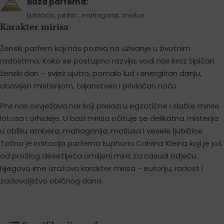
Baza parfema:
,
,
,
ljubičica
jantar
mahagoniji
mošus
Karakter mirisa
Ženski parfem koji nas poziva na uživanje u životnim
radostima. Kako se postupno razvija, vodi nas kroz tipičan
ženski dan – svjež ujutro, pomalo lud i energičan danju,
obavijen misterijom, tajanstven i privlačan noću.
Prvi nas osvježava nar koji prelazi u egzotične i slatke mirise
lotosa i orhideje. U bazi mirisa očituje se delikatna misterija
u obliku ambera, mahagonija, mošusa i vesele ljubičice.
Točna je imitacija parfema Euphoria Calvina Kleina koji je još
od prošlog desetljeća omiljeni miris za casual odjeću.
Njegovo ime izražava karakter mirisa - euforiju, radost i
zadovoljstvo običnog dana.