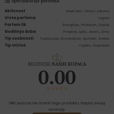
Specifikacija parfema
Aktivnost
,
Svaki dan
Večer i zabava
Vrsta parfema
Lagani
Parfem lik
,
,
Energičan
Privlačan
Svježe
Godišnja doba
,
,
,
Proljeće
Ljeto
Jesen
Zima
Tip osobnosti
,
,
,
Pustolovan
Romantičan
Sportski
Sretan
Tip mirisa
,
Cvjetni
Orijentalni
RECENZIJE
NAŠIH KUPACA
0.00
Nikt jeszcze nie ocenił tego produktu. Napisz swoją
recenzję.