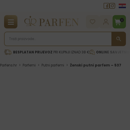
0
BESPLATAN PRIJEVOZ
PRI KUPNJI IZNAD 38 €
ONLINE SAVJETNI
Parfens.hr
>
Parfemi
>
Putni parfemi
>
Ženski putni parfem – 537