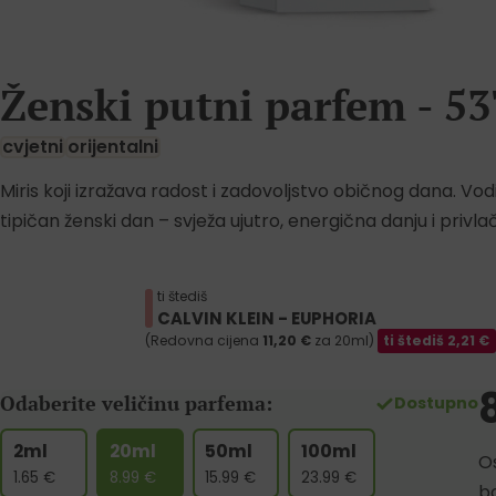
Ženski putni parfem - 53
cvjetni
orijentalni
Miris koji izražava radost i zadovoljstvo običnog dana. Vod
tipičan ženski dan – svježa ujutro, energična danju i privl
ti štediš
CALVIN KLEIN - EUPHORIA
(Redovna cijena
11,20
€
za 20ml)
ti štediš
2,21
€
Odaberite veličinu parfema:
Dostupno
2ml
20ml
50ml
100ml
Os
1.65
€
8.99
€
15.99
€
23.99
€
b