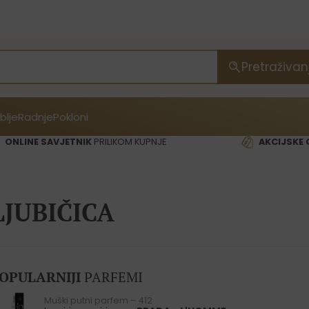
Pretraživan
blje
Radnje
Pokloni
ONLINE SAVJETNIK
PRILIKOM KUPNJE
AKCIJSKE 
LJUBIČICA
OPULARNIJI
PARFEMI
Muški putni parfem – 412