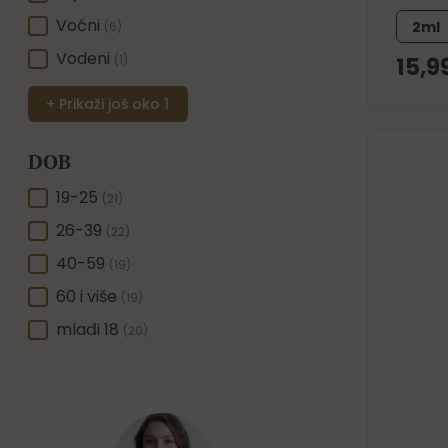
Voćni
2ml
(6)
Vodeni
15,9
(1)
+ Prikaži još oko 1
DOB
DOB
19-25
(21)
26-39
(22)
40-59
(19)
60 i više
(19)
mlađi 18
(20)