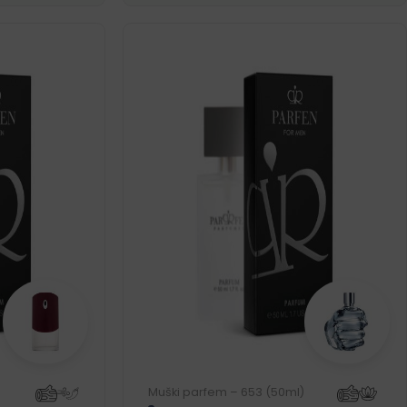
Muški parfem – 653 (50ml)