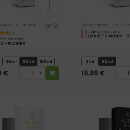
parfem – 832 (50ml)
Ženski parfem – 822 (50m
Inspiriran mirisom:
(1)
ELIZABETH ARDEN - 
riran mirisom:
O - FLOWER
20ml
50ml
100ml
2ml
50ml
9
€
15,99
€