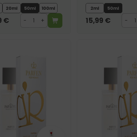
20ml
50ml
100ml
2ml
50ml
9
€
15,99
€