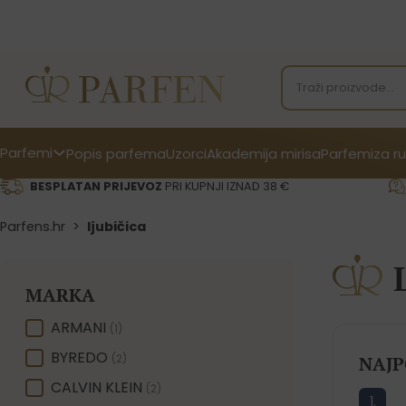
Parfemi
Popis parfema
Uzorci
Akademija mirisa
Parfemi
za ru
BESPLATAN PRIJEVOZ
PRI KUPNJI IZNAD 38 €
Parfens.hr
>
ljubičica
MARKA
MARKA
ARMANI
(1)
BYREDO
(2)
NAJP
CALVIN KLEIN
(2)