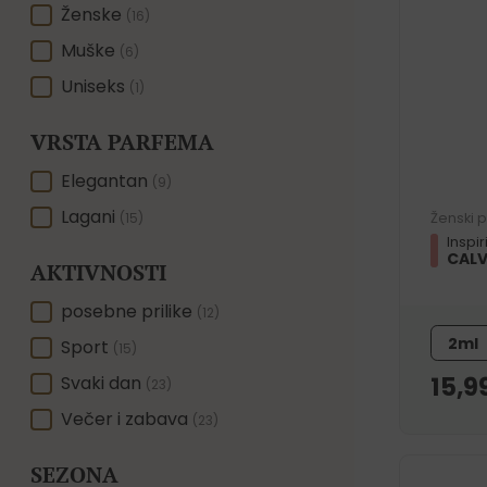
SPOL
Ženske
(16)
Muške
(6)
Uniseks
(1)
VRSTA PARFEMA
VRSTA PARFEMA
Elegantan
(9)
Lagani
Ženski 
(15)
Inspi
CALV
AKTIVNOSTI
AKTIVNOSTI
posebne prilike
(12)
2ml
Sport
(15)
15,9
Svaki dan
(23)
Večer i zabava
(23)
SEZONA