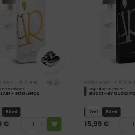
parfem – 705 (50ml)
Muški parfem – 619 (50ml)
riran mirisom:
Inspiriran mirisom:
LAIN - INSOLENCE
GUCCI - BY GUCCI 
50ml
2ml
50ml
9
€
15,99
€