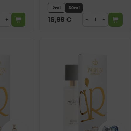
2ml
50ml
15,99
€