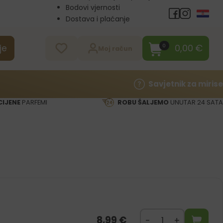
Bodovi vjernosti
Dostava i plaćanje
Veleprodaja
Kontakt
0,00
€
0
je
Moj račun
Savjetnik za mirise
CIJENE
PARFEMI
ROBU ŠALJEMO
UNUTAR 24 SATA
8,99
€