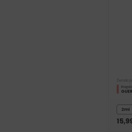
Ženski 
Inspi
GUER
2ml
15,9