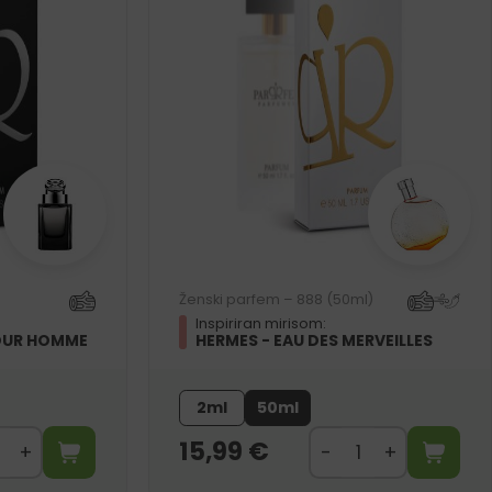
Ženski parfem – 888 (50ml)
Inspiriran mirisom:
POUR HOMME
HERMES - EAU DES MERVEILLES
2ml
50ml
15,99
€