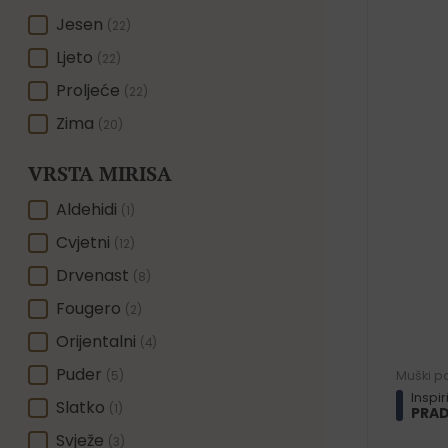
SEZONA
Jesen
(22)
Ljeto
(22)
Proljeće
(22)
Zima
(20)
VRSTA MIRISA
VRSTA MIRISA
Aldehidi
(1)
Cvjetni
(12)
Drvenast
(8)
Fougero
(2)
Orijentalni
(4)
Puder
Muški p
(5)
Inspi
Slatko
(1)
PRAD
Svježe
(3)