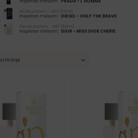
Inspiriran mirisom:
PRADA - L'HOMME
Muški parfem – 653 (50ml)
Inspiriran mirisom:
DIESEL - ONLY THE BRAVE
Ženski parfem – 587 (50ml)
Inspiriran mirisom:
DIOR - MISS DIOR CHERIE
| Sorting
nt
tent
ortiranje