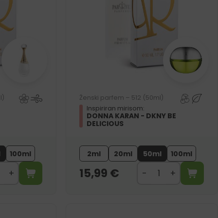
l)
Ženski parfem – 512 (50ml)
Inspiriran mirisom:
DONNA KARAN - DKNY BE
DELICIOUS
l
100ml
2ml
20ml
50ml
100ml
15,99
€