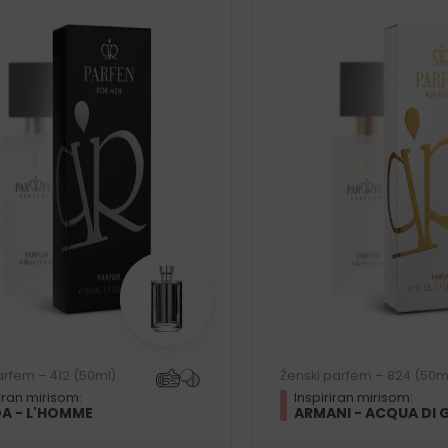
arfem – 412 (50ml)
Ženski parfem – 824 (50m
riran mirisom:
Inspiriran mirisom:
A - L'HOMME
ARMANI - ACQUA DI 