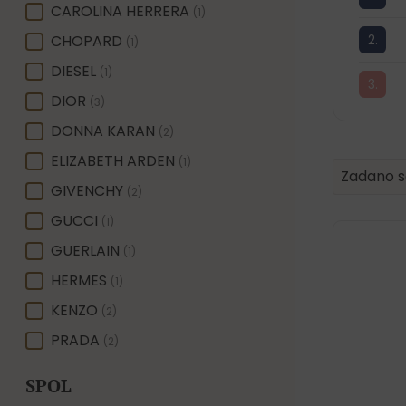
CAROLINA HERRERA
(1)
CHOPARD
(1)
DIESEL
(1)
DIOR
(3)
DONNA KARAN
(2)
ELIZABETH ARDEN
(1)
Product 
Sort conte
Sort con
Zadano s
GIVENCHY
(2)
GUCCI
(1)
GUERLAIN
(1)
HERMES
(1)
KENZO
(2)
PRADA
(2)
SPOL