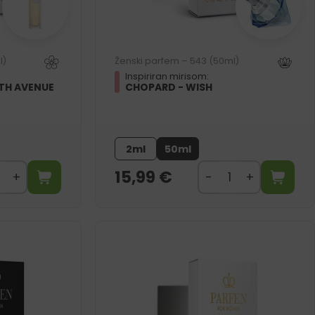
l)
Ženski parfem – 543 (50ml)
Inspiriran mirisom:
5TH AVENUE
CHOPARD - WISH
2ml
50ml
15,99
€