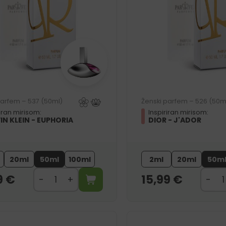
parfem – 537 (50ml)
Ženski parfem – 526 (50m
riran mirisom:
Inspiriran mirisom:
IN KLEIN - EUPHORIA
DIOR - J'ADOR
20ml
50ml
100ml
2ml
20ml
50m
9
€
15,99
€