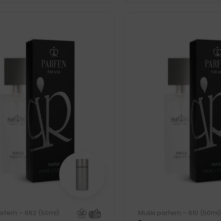
arfem – 662 (50ml)
Muški parfem – 610 (50ml)