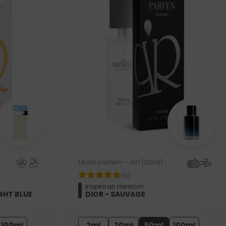
Muški parfem – 401 (50ml)
(5)
Inspiriran mirisom:
GHT BLUE
DIOR - SAUVAGE
100ml
2ml
20ml
50ml
100ml