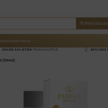
Pretraživan
blje
Radnje
Pokloni
ONLINE SAVJETNIK
PRILIKOM KUPNJE
AKCIJSKE 
2 (50ml)