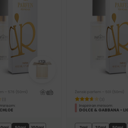
em – 576 (50ml)
Ženski parfem – 501 (50ml)
(1)
(3)
 mirisom:
Inspiriran mirisom:
 CHLOE
DOLCE & GABBANA - LI
20ml
50ml
100ml
2ml
20ml
50ml