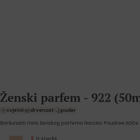
Ženski parfem - 922 (50m
cvjetni
drvenast
puder
Baršunasti miris ženskog parfema Narciso Poudree ističe pr
ti štediš