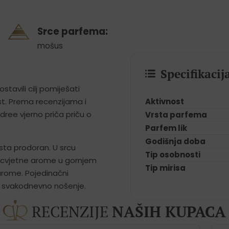
Srce parfema:
mošus
Specifikaci
tavili cilj pomiješati
Aktivnost
ost. Prema recenzijama i
ree vjerno priča priču o
Vrsta parfema
Parfem lik
Godišnja doba
ista prodoran. U srcu
Tip osobnosti
 cvjetne arome u gornjem
Tip mirisa
arome. Pojedinačni
a svakodnevno nošenje.
RECENZIJE
NAŠIH KUPACA