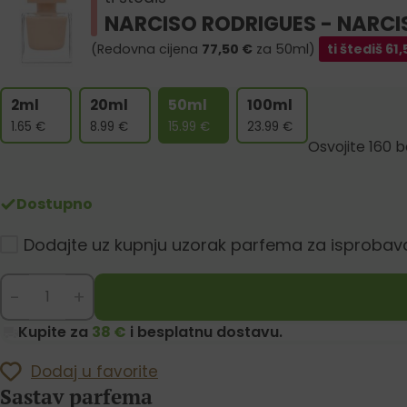
NARCISO RODRIGUES - NARCI
(Redovna cijena
77,50
€
za 50ml)
ti štediš
61,
2ml
20ml
50ml
100ml
1.65
€
8.99
€
15.99
€
23.99
€
Osvojite 160 
Dostupno
Dodajte uz kupnju uzorak parfema za isprobav
-
+
Kupite za
38 €
i besplatnu dostavu.
Dodaj u favorite
Sastav parfema