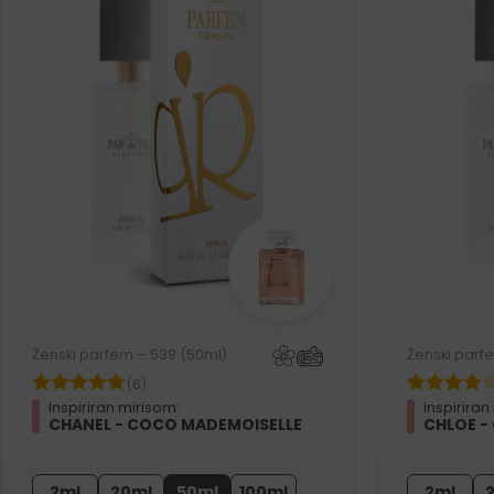
Ženski parfem – 539 (50ml)
Ženski parf
(6)
Inspiriran mirisom:
Inspiriran
CHANEL - COCO MADEMOISELLE
CHLOE -
2ml
20ml
50ml
100ml
2ml