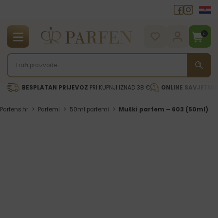
0
BESPLATAN PRIJEVOZ
PRI KUPNJI IZNAD 38 €
ONLINE SAVJETNI
Parfens.hr
>
Parfemi
>
50ml parfemi
>
Muški parfem – 603 (50ml)