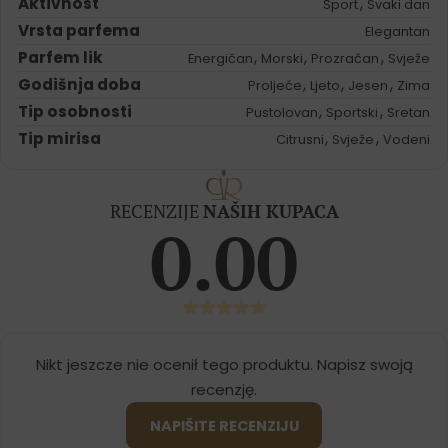
Aktivnost
,
Sport
Svaki dan
Vrsta parfema
Elegantan
Parfem lik
,
,
,
Energičan
Morski
Prozračan
Svježe
Godišnja doba
,
,
,
Proljeće
Ljeto
Jesen
Zima
Tip osobnosti
,
,
Pustolovan
Sportski
Sretan
Tip mirisa
,
,
Citrusni
Svježe
Vodeni
RECENZIJE
NAŠIH KUPACA
0.00
Nikt jeszcze nie ocenił tego produktu. Napisz swoją
recenzję.
NAPIŠITE RECENZIJU