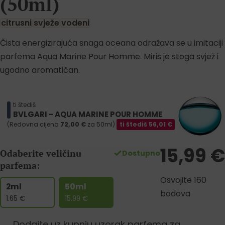
(50ml)
citrusni
svježe
vodeni
Čista energizirajuća snaga oceana odražava se u imitaciji
parfema Aqua Marine Pour Homme. Miris je stoga svjež i
ugodno aromatičan.
ti štediš
BVLGARI - AQUA MARINE POUR HOMME
(Redovna cijena
72,00
€
za 50ml)
ti štediš
56,01
€
15,99
€
Odaberite veličinu
Dostupno
parfema:
Osvojite 160
2ml
50ml
bodova
1.65
€
15.99
€
Dodajte uz kupnju uzorak parfema za