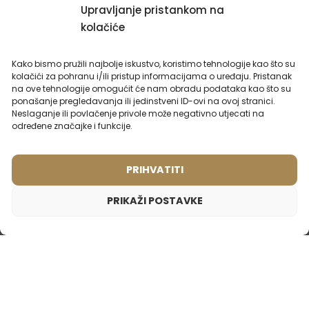
Upravljanje pristankom na
Ženski parfem – 879 (50ml)
Muški parfem – 601 (50ml)
Inspiriran mirisom:
Inspiriran mirisom:
kolačiće
YVES SAINT LAURENT -
BVLGARI - AQVA
BLACK OPIUM
Kako bismo pružili najbolje iskustvo, koristimo tehnologije kao što su
2ml
20ml
50ml
100ml
2ml
50ml
kolačići za pohranu i/ili pristup informacijama o uređaju. Pristanak
na ove tehnologije omogućit će nam obradu podataka kao što su
15,99
€
15,99
€
ponašanje pregledavanja ili jedinstveni ID-ovi na ovoj stranici.
Neslaganje ili povlačenje privole može negativno utjecati na
određene značajke i funkcije.
PRIHVATITI
PRIKAŽI POSTAVKE
Muški parfem – 603 (50ml)
15,99
€
Inspiriran mirisom:
BVLGARI - AQUA MARINE POUR
HOMME