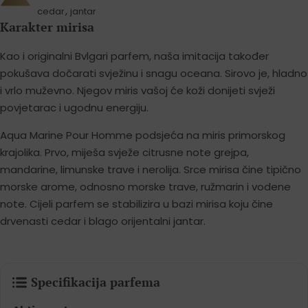
,
cedar
jantar
Karakter mirisa
Kao i originalni Bvlgari parfem, naša imitacija također
pokušava dočarati svježinu i snagu oceana. Sirovo je, hladno
i vrlo muževno. Njegov miris vašoj će koži donijeti svježi
povjetarac i ugodnu energiju.
Aqua Marine Pour Homme podsjeća na miris primorskog
krajolika. Prvo, miješa svježe citrusne note grejpa,
mandarine, limunske trave i nerolija. Srce mirisa čine tipično
morske arome, odnosno morske trave, ružmarin i vodene
note. Cijeli parfem se stabilizira u bazi mirisa koju čine
drvenasti cedar i blago orijentalni jantar.
Specifikacija parfema