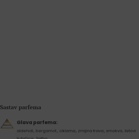
Sastav parfema
Glava parfema:
,
,
,
,
,
aldehidi
bergamot
ciklama
zmijina trava
smokva
listovi
,
ljubičica
žalfija