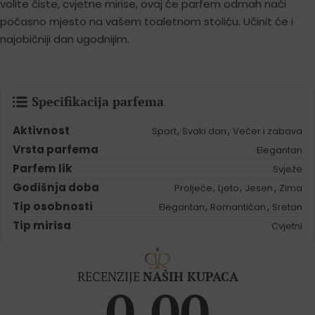
volite čiste, cvjetne mirise, ovaj će parfem odmah naći
počasno mjesto na vašem toaletnom stoliću. Učinit će i
najobičniji dan ugodnijim.
Specifikacija parfema
Aktivnost
,
,
Sport
Svaki dan
Večer i zabava
Vrsta parfema
Elegantan
Parfem lik
Svježe
Godišnja doba
,
,
,
Proljeće
Ljeto
Jesen
Zima
Tip osobnosti
,
,
Elegantan
Romantičan
Sretan
Tip mirisa
Cvjetni
RECENZIJE
NAŠIH KUPACA
0.00