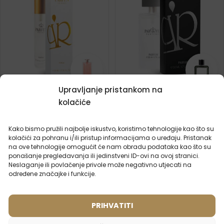
Upravljanje pristankom na
Ženski putni parfem – 931
Muški parfem – 608 (50ml)
kolačiće
Inspiriran mirisom:
Inspiriran mirisom:
LANCOME - IDOLE
LACOSTE - LACOSTE
Kako bismo pružili najbolje iskustvo, koristimo tehnologije kao što su
2ml
20ml
50ml
100ml
2ml
50ml
kolačići za pohranu i/ili pristup informacijama o uređaju. Pristanak
na ove tehnologije omogućit će nam obradu podataka kao što su
8,99
€
15,99
€
ponašanje pregledavanja ili jedinstveni ID-ovi na ovoj stranici.
Neslaganje ili povlačenje privole može negativno utjecati na
određene značajke i funkcije.
PRIHVATITI