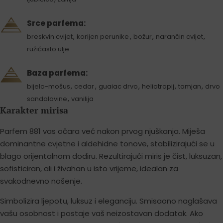
Srce parfema:
,
,
,
,
breskvin cvijet
korijen perunike
božur
narančin cvijet
ružičasto ulje
Baza parfema:
,
,
,
,
,
bijelo-mošus
cedar
guaiac drvo
heliotropij
tamjan
drvo
,
sandalovine
vanilija
Karakter mirisa
Parfem 881 vas očara već nakon prvog njuškanja. Miješa
dominantne cvjetne i aldehidne tonove, stabilizirajući se u
blago orijentalnom dodiru. Rezultirajući miris je čist, luksuzan,
sofisticiran, ali i živahan u isto vrijeme, idealan za
svakodnevno nošenje.
Simbolizira ljepotu, luksuz i eleganciju. Smisaono naglašava
vašu osobnost i postaje vaš neizostavan dodatak. Ako