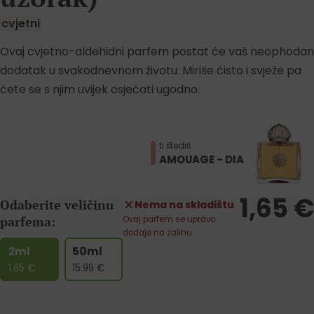
cvjetni
Ovaj cvjetno-aldehidni parfem postat će vaš neophodan
dodatak u svakodnevnom životu. Miriše čisto i svježe pa
ćete se s njim uvijek osjećati ugodno.
ti štediš
AMOUAGE - DIA
1,65
€
Odaberite veličinu
Nema na skladištu
parfema:
Ovaj parfem se upravo
dodaje na zalihu
2ml
50ml
1.65
€
15.99
€