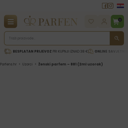
0
BESPLATAN PRIJEVOZ
PRI KUPNJI IZNAD 38 €
ONLINE SAVJETNI
Parfens.hr
>
Uzorci
>
Ženski parfem – 881 (2ml uzorak)