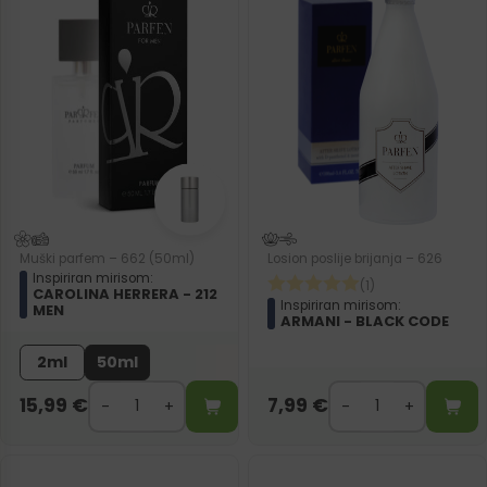
Muški parfem – 662 (50ml)
Losion poslije brijanja – 626
Inspiriran mirisom:
(1)
CAROLINA HERRERA - 212
Inspiriran mirisom:
MEN
ARMANI - BLACK CODE
2ml
50ml
15,99
€
7,99
€