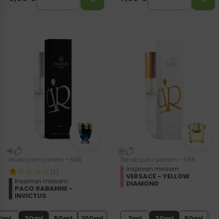
Muški putni parfem – 646
Ženski putni parfem – 585
Inspiriran mirisom:
(2)
VERSACE - YELLOW
Inspiriran mirisom:
DIAMOND
PACO RABANNE -
INVICTUS
2ml
20ml
50ml
100ml
2ml
20ml
50ml