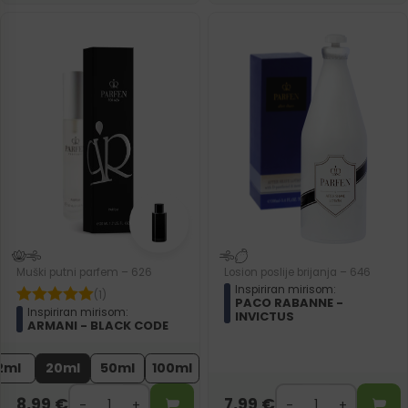
Muški putni parfem – 626
Losion poslije brijanja – 646
Inspiriran mirisom:
(1)
PACO RABANNE -
Inspiriran mirisom:
INVICTUS
ARMANI - BLACK CODE
2ml
20ml
50ml
100ml
8,99
€
7,99
€