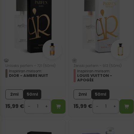
Uniseks parfem – 721 (50ml)
Ženski parfem – 913 (50ml)
Inspiriran mirisom:
Inspiriran mirisom:
DIOR - AMBRE NUIT
LOUIS VUITTON -
APOGÉE
2ml
50ml
2ml
50ml
15,99
€
15,99
€