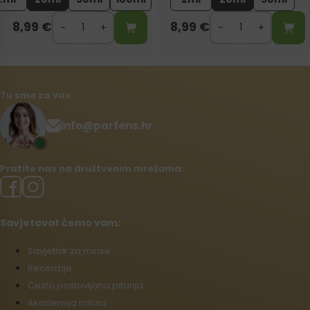
8,99
€
8,99
€
Tu smo za vas:
info@parfens.hr
Pratite nas na društvenim mrežama:
Savjetovat ćemo vam:
Savjetnik za mirise
Recenzije
Često postavljana pitanja
Akademija mirisa