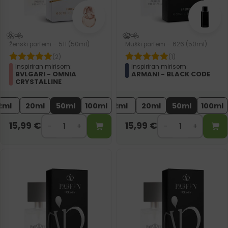
Ženski parfem – 511 (50ml)
Muški parfem – 626 (50ml)
(2)
(1)
Inspiriran mirisom:
Inspiriran mirisom:
BVLGARI - OMNIA
ARMANI - BLACK CODE
CRYSTALLINE
2ml
20ml
50ml
100ml
2ml
20ml
50ml
100ml
15,99
€
15,99
€