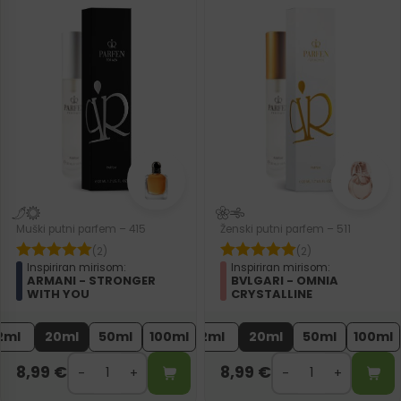
Muški putni parfem – 415
Ženski putni parfem – 511
(2)
(2)
Inspiriran mirisom:
Inspiriran mirisom:
ARMANI - STRONGER
BVLGARI - OMNIA
WITH YOU
CRYSTALLINE
2ml
20ml
50ml
100ml
2ml
20ml
50ml
100ml
8,99
€
8,99
€