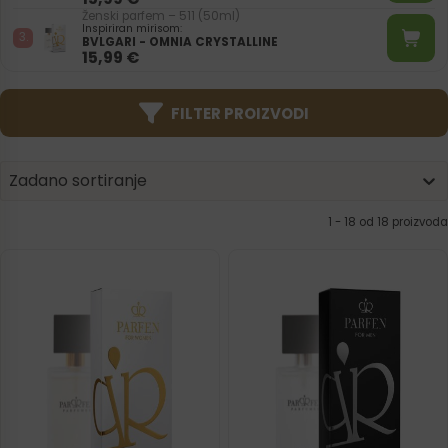
Ženski parfem – 511 (50ml)
Inspiriran mirisom:
BVLGARI - OMNIA CRYSTALLINE
15,99
€
FILTER PROIZVODI
Product | Sorting
Sort content
Sort content
Zadano sortiranje
1 - 18 od 18 proizvoda