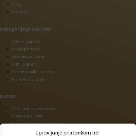
Blog
Kontakt
Kategorije proizvoda:
Źenski parfemi
Muški parfemi
Uniseks parfemi
Putni parfemi
Losion poslije brijanja
Parfemi za rublje
Ducan:
Opći uvjeti poslovanja
Politika povrata
Podaci o dostavi i plaćanju
Politika kolačića (EU)
Upravljanje pristankom na