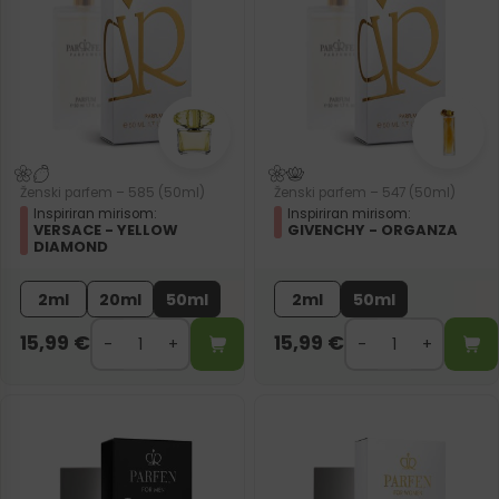
Ženski parfem – 585 (50ml)
Ženski parfem – 547 (50ml)
Inspiriran mirisom:
Inspiriran mirisom:
VERSACE - YELLOW
GIVENCHY - ORGANZA
DIAMOND
2ml
20ml
50ml
2ml
50ml
15,99
€
15,99
€