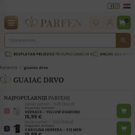
0
BESPLATAN PRIJEVOZ
PRI KUPNJI IZNAD 38 €
ONLINE SAVJETNI
Parfens.hr
>
guaiac drvo
GUAIAC DRVO
NAJPOPULARNIJI
PARFEMI
Ženski parfem – 585 (50ml)
Inspiriran mirisom:
VERSACE - YELLOW DIAMOND
15,99
€
Muški parfem – 662 (50ml)
Inspiriran mirisom:
CAROLINA HERRERA - 212 MEN
15,99
€