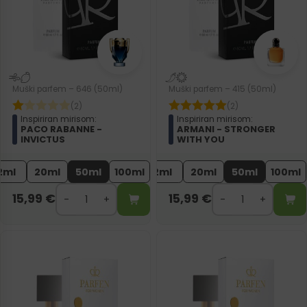
Muški parfem – 646 (50ml)
Muški parfem – 415 (50ml)
(2)
(2)
Inspiriran mirisom:
Inspiriran mirisom:
PACO RABANNE -
ARMANI - STRONGER
INVICTUS
WITH YOU
2ml
20ml
50ml
100ml
2ml
20ml
50ml
100ml
15,99
€
15,99
€