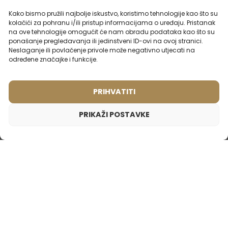
YVES SAINT LAURENT -
BVLGARI - AQVA
BLACK OPIUM
Kako bismo pružili najbolje iskustvo, koristimo tehnologije kao što su
kolačići za pohranu i/ili pristup informacijama o uređaju. Pristanak
na ove tehnologije omogućit će nam obradu podataka kao što su
2ml
20ml
50ml
100ml
2ml
50ml
ponašanje pregledavanja ili jedinstveni ID-ovi na ovoj stranici.
Neslaganje ili povlačenje privole može negativno utjecati na
15,99
€
15,99
€
određene značajke i funkcije.
PRIHVATITI
PRIKAŽI POSTAVKE
Ženski parfem – 833 (2ml uzorak)
1,65
€
Inspiriran mirisom:
NINA RICCI - NINA
Ženski parfem – 894 (50ml)
Ženski parfem – 906 (50ml)