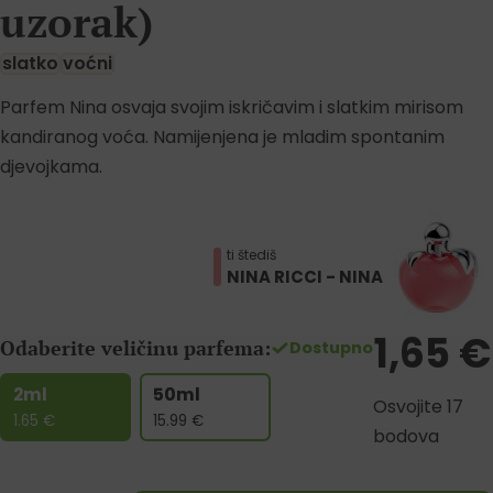
uzorak)
slatko
voćni
Parfem Nina osvaja svojim iskričavim i slatkim mirisom
kandiranog voća. Namijenjena je mladim spontanim
djevojkama.
ti štediš
NINA RICCI - NINA
1,65
€
Odaberite veličinu parfema:
Dostupno
2ml
50ml
Osvojite 17
1.65
€
15.99
€
bodova