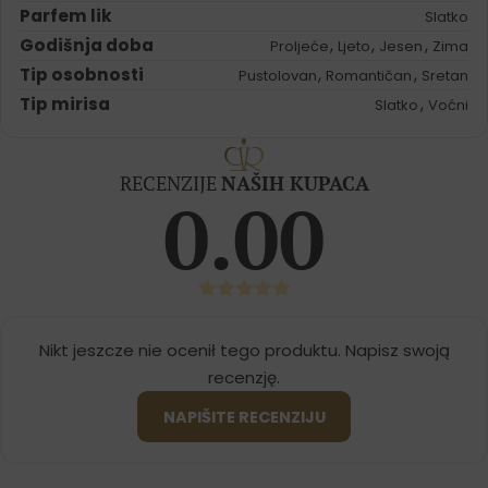
Parfem lik
Slatko
Godišnja doba
,
,
,
Proljeće
Ljeto
Jesen
Zima
Tip osobnosti
,
,
Pustolovan
Romantičan
Sretan
Tip mirisa
,
Slatko
Voćni
RECENZIJE
NAŠIH KUPACA
0.00
Nikt jeszcze nie ocenił tego produktu. Napisz swoją
recenzję.
NAPIŠITE RECENZIJU