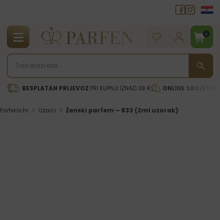
0
BESPLATAN PRIJEVOZ
PRI KUPNJI IZNAD 38 €
ONLINE SAVJETNI
Parfens.hr
>
Uzorci
>
Ženski parfem – 833 (2ml uzorak)