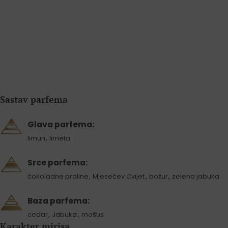
Sastav parfema
Glava parfema:
,
limun
limeta
Srce parfema:
,
,
,
čokoladne praline
Mjesečev Cvijet
božur
zelena jabuka
Baza parfema:
,
,
cedar
Jabuka
mošus
Karakter mirisa