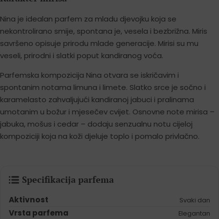
Nina je idealan parfem za mladu djevojku koja se
nekontrolirano smije, spontana je, vesela i bezbrižna. Miris
savršeno opisuje prirodu mlade generacije. Mirisi su mu
veseli, prirodni i slatki poput kandiranog voća.
Parfemska kompozicija Nina otvara se iskričavim i
spontanim notama limuna i limete. Slatko srce je sočno i
karamelasto zahvaljujući kandiranoj jabuci i pralinama
umotanim u božur i mjesečev cvijet. Osnovne note mirisa –
jabuka, mošus i cedar – dodaju senzualnu notu cijeloj
kompoziciji koja na koži djeluje toplo i pomalo privlačno.
Specifikacija parfema
Aktivnost
Svaki dan
Vrsta parfema
Elegantan