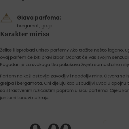
Glava parfema:
bergamot
,
grejp
Karakter mirisa
Želite li isprobati unisex parfem? Ako tražite nešto lagano, u
ovaj parfem će biti pravi izbor. Očarat će vas svojim senzual
Pogodan je za svakoga tko pokušava živjeti samostalno i slijed
Parfem na koži ostavlja zavodljiv i neodoljiv miris. Otvara se
grejpa i bergamota. Oni djeluju kao uzbudljivi uvod u opojnu t
sa strastvenim ružičastim paprom u srcu parfema. Cijelu kom
jantarni tonovi na kraju.