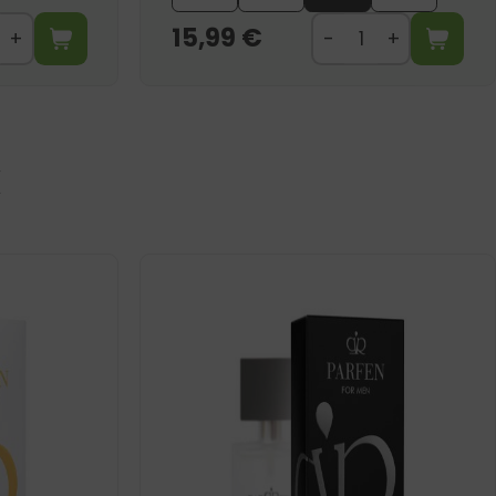
15,99
€
I