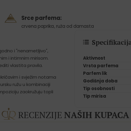
Srce parfema:
crvena paprika
,
ruža od damasta
Specifikaci
godno i "nenametljivo",
Aktivnost
nim i intimnim mirisom.
iti vlastita pravila.
Vrsta parfema
Parfem lik
 iskričavim i svježim notama
Godišnja doba
ursku ružu u kombinaciji
Tip osobnosti
poziciju zaokružuju topli
Tip mirisa
RECENZIJE
NAŠIH KUPACA