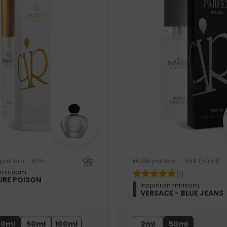
i parfem – 525
Muški parfem – 659 (50ml)
 mirisom:
(1)
PURE POISON
Inspiriran mirisom:
VERSACE - BLUE JEANS
20ml
50ml
100ml
2ml
50ml