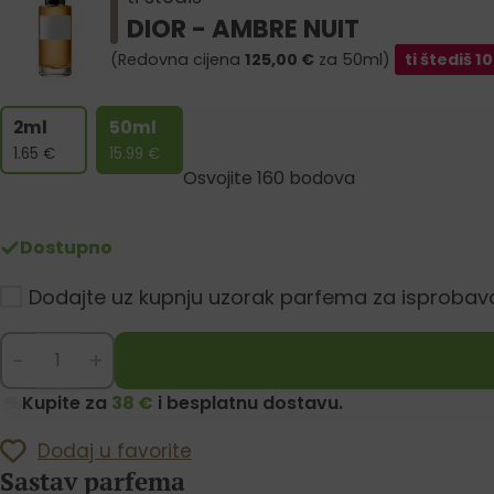
DIOR - AMBRE NUIT
(Redovna cijena
125,00
€
za 50ml)
ti štediš
10
2ml
50ml
1.65
€
15.99
€
Osvojite 160 bodova
Dostupno
Dodajte uz kupnju uzorak parfema za isprobav
-
+
Kupite za
38 €
i besplatnu dostavu.
Dodaj u favorite
Sastav parfema