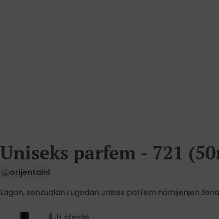
Uniseks parfem - 721 (50
orijentalni
Lagan, senzualan i ugodan unisex parfem namijenjen žen
ti štediš