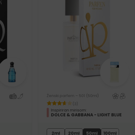
Ženski parfem – 501 (50ml)
(3)
Inspiriran mirisom:
DOLCE & GABBANA - LIGHT BLUE
2ml
20ml
50ml
100ml