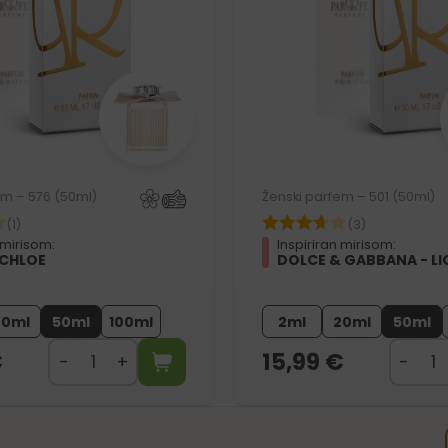
em – 576 (50ml)
Ženski parfem – 501 (50ml)
(1)
(3)
 mirisom:
Inspiriran mirisom:
 CHLOE
DOLCE & GABBANA - LI
20ml
50ml
100ml
2ml
20ml
50ml
€
15,99
€