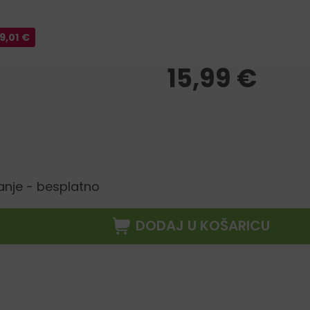
9,01
€
15,99
€
anje - besplatno
DODAJ U KOŠARICU