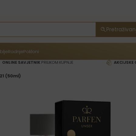
Pretraživan
blje
Radnje
Pokloni
ONLINE SAVJETNIK
PRILIKOM KUPNJE
AKCIJSKE 
21 (50ml)