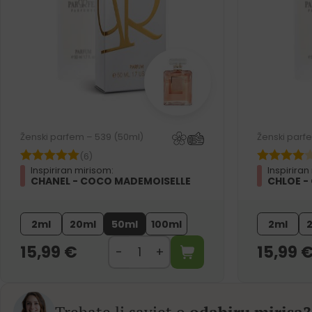
Ženski parfem – 539 (50ml)
Ženski parf
(6)
Inspiriran mirisom:
Inspiriran
CHANEL - COCO MADEMOISELLE
CHLOE -
2ml
20ml
50ml
100ml
2ml
15,99
€
15,99