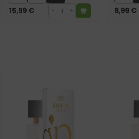
15,99
€
8,99
€