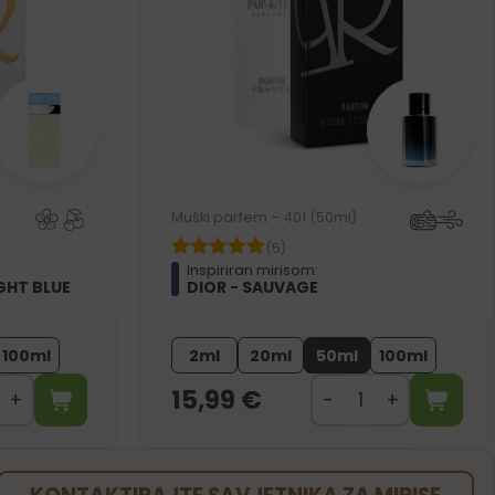
Muški parfem – 401 (50ml)
(5)
Inspiriran mirisom:
GHT BLUE
DIOR - SAUVAGE
100ml
2ml
20ml
50ml
100ml
15,99
€