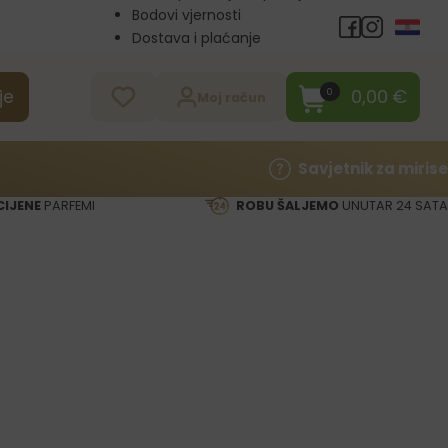
Bodovi vjernosti
Dostava i plaćanje
Veleprodaja
Kontakt
0,00
€
0
je
Moj račun
Savjetnik za mirise
CIJENE
PARFEMI
ROBU ŠALJEMO
UNUTAR 24 SATA