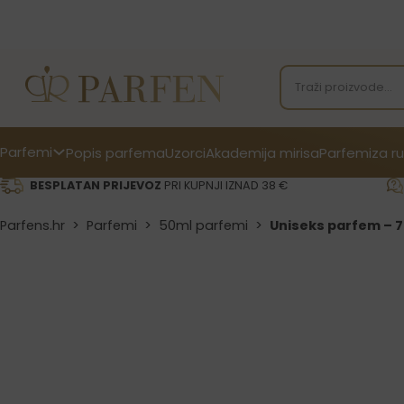
Parfemi
Popis parfema
Uzorci
Akademija mirisa
Parfemi
za ru
BESPLATAN PRIJEVOZ
PRI KUPNJI IZNAD 38 €
Parfens.hr
>
Parfemi
>
50ml parfemi
>
Uniseks parfem – 7