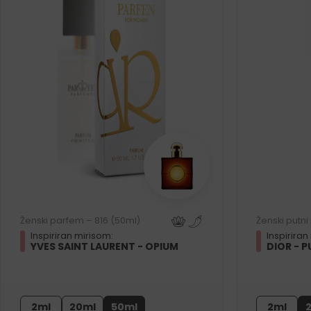
Ženski parfem – 816 (50ml)
Ženski putn
Inspiriran mirisom:
Inspiriran
YVES SAINT LAURENT - OPIUM
DIOR - 
2ml
20ml
50ml
2ml