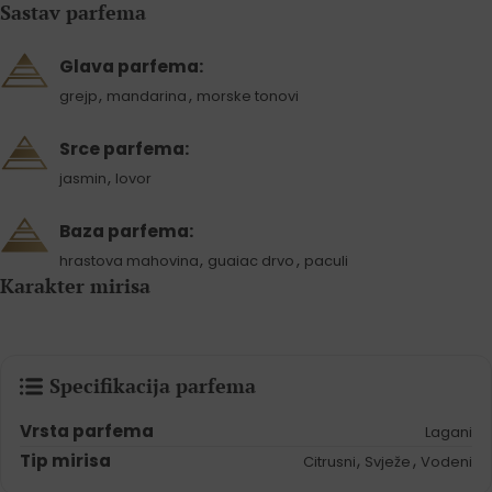
Sastav parfema
Glava parfema:
,
,
grejp
mandarina
morske tonovi
Srce parfema:
,
jasmin
lovor
Baza parfema:
,
,
hrastova mahovina
guaiac drvo
paculi
Karakter mirisa
Specifikacija parfema
Vrsta parfema
Lagani
Tip mirisa
,
,
Citrusni
Svježe
Vodeni