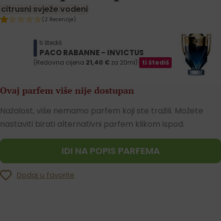
citrusni
svježe
vodeni
(2 Recenzije)
ti štediš
PACO RABANNE - INVICTUS
(Redovna cijena
21,40
€
za 20ml)
ti štediš
Ovaj parfem više nije dostupan
Nažalost, više nemamo parfem koji ste tražili. Možete
nastaviti birati alternativni parfem klikom ispod.
IDI NA POPIS PARFEMA
Dodaj u favorite