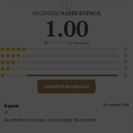
RECENZIJE
NAŠIH KUPACA
1.00
(2 Recenzije)
0
0
0
0
2
NAPIŠITE RECENZIJU
22. veljače 2026
Dejvid
od 5
Ni približno invictusu. Loša kopija. Ne koristiti!