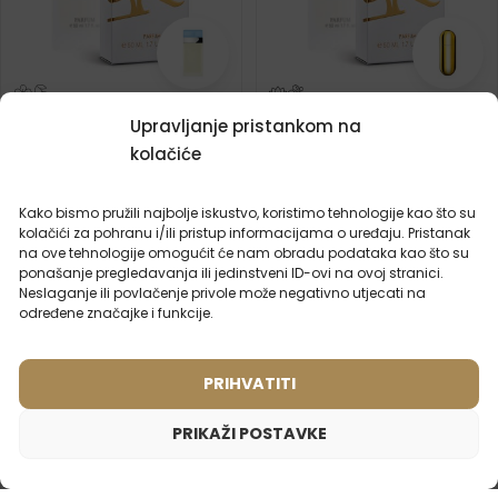
Ženski parfem – 501 (50ml)
Ženski parfem – 544 (50ml)
Upravljanje pristankom na
Inspiriran mirisom:
(3)
CAROLINA HERRERA -
kolačiće
Inspiriran mirisom:
212 VIP
DOLCE & GABBANA -
LIGHT BLUE
Kako bismo pružili najbolje iskustvo, koristimo tehnologije kao što su
kolačići za pohranu i/ili pristup informacijama o uređaju. Pristanak
2ml
20ml
50ml
100ml
2ml
50ml
na ove tehnologije omogućit će nam obradu podataka kao što su
ponašanje pregledavanja ili jedinstveni ID-ovi na ovoj stranici.
15,99
€
15,99
€
Neslaganje ili povlačenje privole može negativno utjecati na
određene značajke i funkcije.
PRIHVATITI
PRIKAŽI POSTAVKE