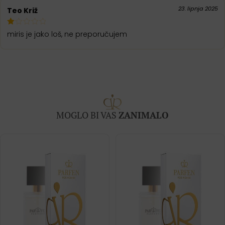
23. lipnja 2025
Teo Križ
od 5
miris je jako loš, ne preporučujem
MOGLO BI VAS
ZANIMALO