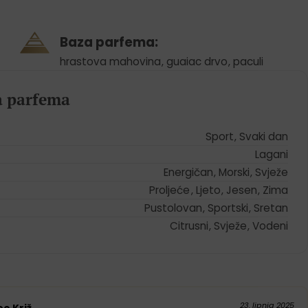
Baza parfema:
hrastova mahovina
,
guaiac drvo
,
paculi
ja parfema
Sport
,
Svaki dan
Lagani
Energičan
,
Morski
,
Svježe
Proljeće
,
Ljeto
,
Jesen
,
Zima
Pustolovan
,
Sportski
,
Sretan
Citrusni
,
Svježe
,
Vodeni
23. lipnja 2025
eo Križ