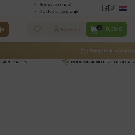
Bodovi vjernosti
Dostava i plaćanje
Veleprodaja
Kontakt
0,00
€
0
je
Moj račun
Savjetnik za mirise
CIJENE
PARFEMI
ROBU ŠALJEMO
UNUTAR 24 SATA