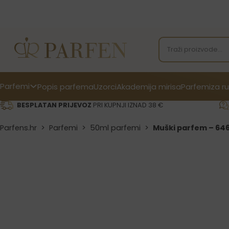
Parfemi
Popis parfema
Uzorci
Akademija mirisa
Parfemi
za ru
BESPLATAN PRIJEVOZ
PRI KUPNJI IZNAD 38 €
Parfens.hr
>
Parfemi
>
50ml parfemi
>
Muški parfem – 646