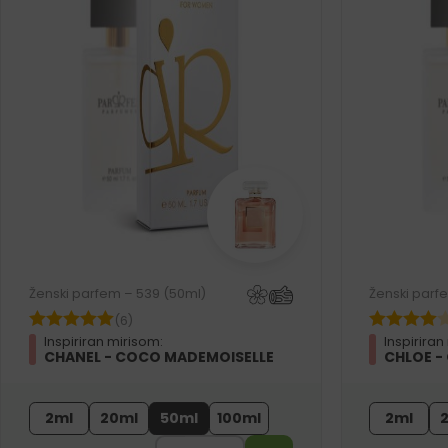
Ženski parfem – 539 (50ml)
Ženski parf
(6)
Inspiriran mirisom:
Inspiriran
CHANEL - COCO MADEMOISELLE
CHLOE -
2ml
20ml
50ml
100ml
2ml