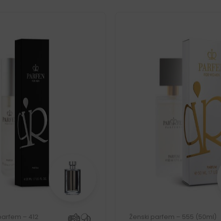
parfem – 412
Ženski parfem – 555 (50ml)