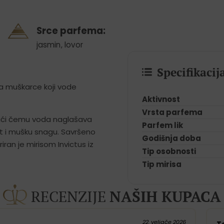
Srce parfema:
jasmin
,
lovor
Specifikaci
 za muškarce koji vode
Aktivnost
Vrsta parfema
ujući čemu voda naglašava
Parfem lik
st i mušku snagu. Savršeno
Godišnja doba
iran je mirisom Invictus iz
Tip osobnosti
Tip mirisa
RECENZIJE
NAŠIH KUPACA
22. veljače 2026
T