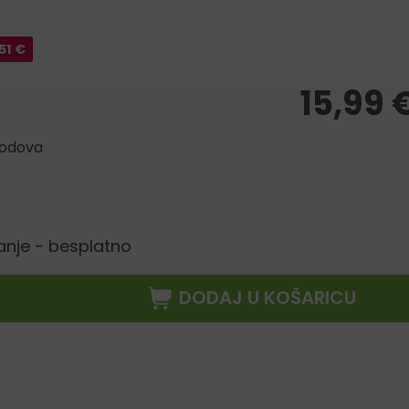
51
€
15,99
bodova
anje - besplatno
DODAJ U KOŠARICU