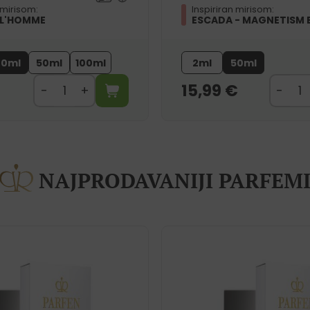
 mirisom:
Inspiriran mirisom:
 L'HOMME
ESCADA - MAGNETISM 
20ml
50ml
100ml
2ml
50ml
15,99
€
NAJPRODAVANIJI PARFEM