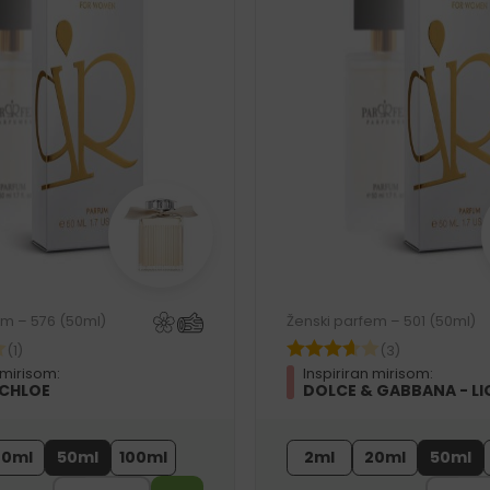
em – 576 (50ml)
Ženski parfem – 501 (50ml)
(1)
(3)
 mirisom:
Inspiriran mirisom:
 CHLOE
DOLCE & GABBANA - LI
20ml
50ml
100ml
2ml
20ml
50ml