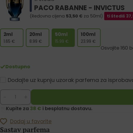
PACO RABANNE - INVICTUS
(Redovna cijena
53,50
€
za 50ml)
ti štediš
37,
2ml
20ml
50ml
100ml
1.65
€
8.99
€
15.99
€
23.99
€
Osvojite 160 
Dostupno
Dodajte uz kupnju uzorak parfema za isprobav
-
+
Kupite za
38 €
i besplatnu dostavu.
Dodaj u favorite
Sastav parfema