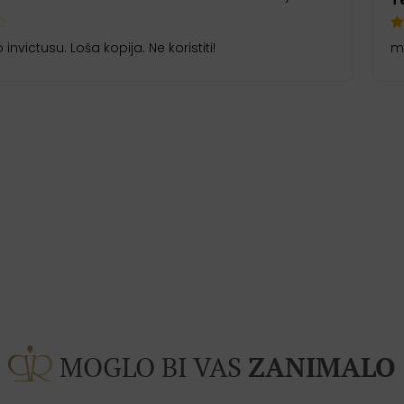
od 5
o invictusu. Loša kopija. Ne koristiti!
mi
MOGLO BI VAS
ZANIMALO