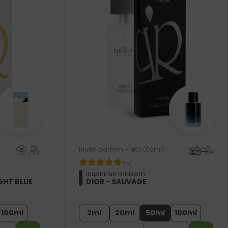
Muški parfem – 401 (50ml)
(5)
Inspiriran mirisom:
GHT BLUE
DIOR - SAUVAGE
100ml
2ml
20ml
50ml
100ml