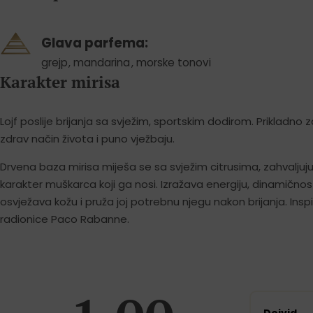
Glava parfema:
grejp
,
mandarina
,
morske tonovi
Karakter mirisa
Lojf poslije brijanja sa svježim, sportskim dodirom. Prikladno
zdrav način života i puno vježbaju.
Drvena baza mirisa miješa se sa svježim citrusima, zahvalj
karakter muškarca koji ga nosi. Izražava energiju, dinamično
osvježava kožu i pruža joj potrebnu njegu nakon brijanja. Inspir
radionice Paco Rabanne.
Dejvid