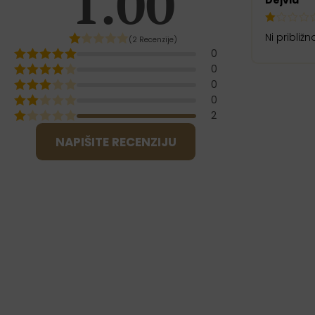
1.00
od 5
Ni približn
(2 Recenzije)
0
0
0
0
2
NAPIŠITE RECENZIJU