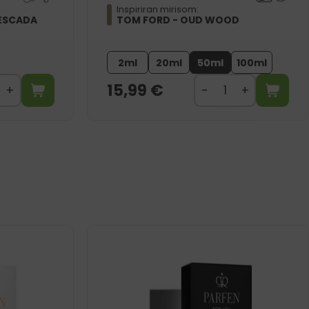
Inspiriran mirisom:
ESCADA
TOM FORD - OUD WOOD
2ml
20ml
50ml
100ml
15,99
€
I