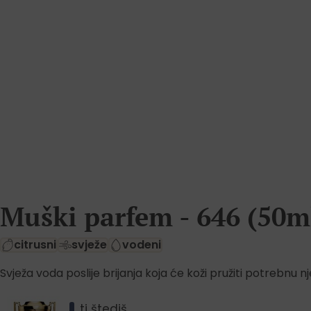
Muški parfem - 646 (50m
citrusni
svježe
vodeni
Svježa voda poslije brijanja koja će koži pružiti potrebnu n
ti štediš