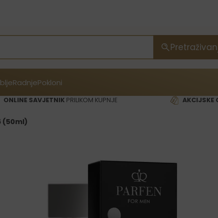
Pretraživan
blje
Radnje
Pokloni
ONLINE SAVJETNIK
PRILIKOM KUPNJE
AKCIJSKE 
 (50ml)