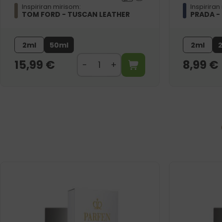
Inspiriran mirisom:
Inspiriran
TOM FORD - TUSCAN LEATHER
PRADA -
2ml
50ml
2ml
15,99
€
8,99
€