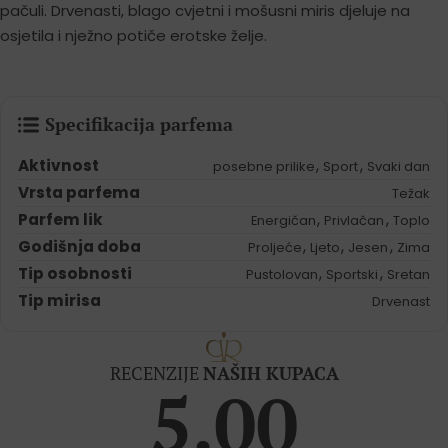
pačuli. Drvenasti, blago cvjetni i mošusni miris djeluje na
osjetila i nježno potiče erotske želje.
Specifikacija parfema
Aktivnost
,
,
posebne prilike
Sport
Svaki dan
Vrsta parfema
Težak
Parfem lik
,
,
Energičan
Privlačan
Toplo
Godišnja doba
,
,
,
Proljeće
Ljeto
Jesen
Zima
Tip osobnosti
,
,
Pustolovan
Sportski
Sretan
Tip mirisa
Drvenast
RECENZIJE
NAŠIH KUPACA
5.00