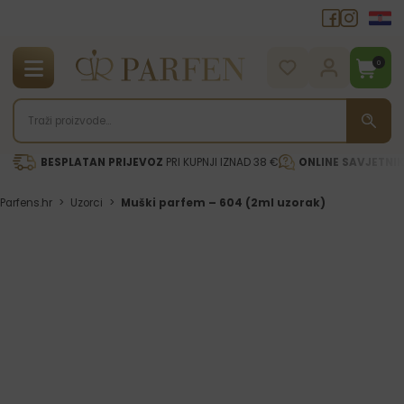
0
BESPLATAN PRIJEVOZ
PRI KUPNJI IZNAD 38 €
ONLINE SAVJETNI
Parfens.hr
>
Uzorci
>
Muški parfem – 604 (2ml uzorak)