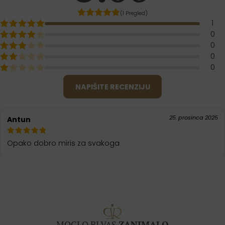
(1 Pregled)
1
0
0
0
0
NAPIŠITE RECENZIJU
25. prosinca 2025
Antun
Opako dobro miris za svakoga
MOGLO BI VAS
ZANIMALO