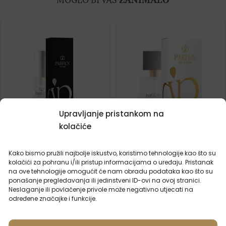
Upravljanje pristankom na
kolačiće
Kako bismo pružili najbolje iskustvo, koristimo tehnologije kao što su
Muški putni parfem – 631
Ženski parfem – 894 (50ml)
kolačići za pohranu i/ili pristup informacijama o uređaju. Pristanak
Inspiriran mirisom:
Inspiriran mirisom:
na ove tehnologije omogućit će nam obradu podataka kao što su
JEAN PAUL GAULTIER -
BURBERRY - BURBERRY
ponašanje pregledavanja ili jedinstveni ID-ovi na ovoj stranici.
LE MALE
FOR WOMAN
Neslaganje ili povlačenje privole može negativno utjecati na
određene značajke i funkcije.
2ml
20ml
50ml
100ml
2ml
50ml