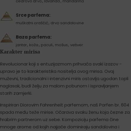
,
,
cedrovo drvo
lavanda
mandarina
Srce parfema:
,
muškatni oraščić
drvo sandalovine
Baza parfema:
,
,
,
,
jantar
koža
paculi
mošus
vetiver
Karakter mirisa
Revolucionar koji s entuzijazmom prihvaća svaki izazov -
upravo je to karakteristika nositelja ovog mirisa. Ovaj
muževni, tradicionalni i intenzivni miris ostavlja ugodan topli
naglasak, budi želju za malom pobunom i ispravljanjem
starih zamjerki.
Inspiriran Diorovim Fahrenheit parfemom, naš Parfen br. 604
spada među teže mirise. Očarava svaku ženu koja čezne za
hrabrim partnerom uz sebe. Kompoziciju parfema čine
mnoge arome od kojih najjače dominiraju sandalovina i