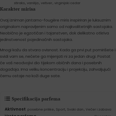
,
,
,
stiraks
vanilija
vetiver
virginijski cedar
Karakter mirisa
Ovaj izniman jantarno-fougère miris inspiriran je luksuznim
originalom napravljenim samo od najkvalitetnijih sastojaka.
Neobično je egzotičan i tajanstven, dok delikatno otkriva
jedinstvenost pojedinačnih sastojaka.
Mnogi kažu da stvara ovisnost. Kada ga prvi put pomirišete i
svidi vam se, nećete ga mijenjati ni za jedan drugi. Postat
će vaš neodvojivi dio tijekom običnih dana i posebnih
događaja. Ima veliku koncentraciju i projekciju, zahvaljujući
čemu ostaje na koži duge sate.
Specifikacija parfema
Aktivnost
,
,
,
posebne prilike
Sport
Svaki dan
Večer i zabava