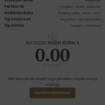
Vrsta parfema
Elegantan
Parfem lik
,
,
Fougero
Jantar
Luksuzan
Godišnja doba
,
,
,
Proljeće
Ljeto
Jesen
Zima
Tip osobnosti
,
Elegantan
Samopouzdan
Tip mirisa
,
Fougero
Orijentalni
RECENZIJE
NAŠIH KUPACA
0.00
Nikt jeszcze nie ocenił tego produktu. Napisz swoją
recenzję.
NAPIŠITE RECENZIJU