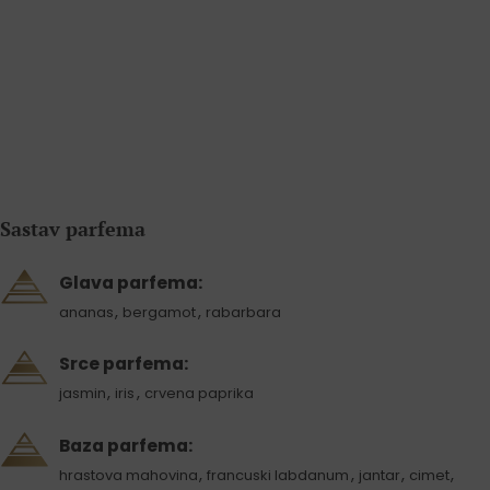
Sastav parfema
Glava parfema:
,
,
ananas
bergamot
rabarbara
Srce parfema:
,
,
jasmin
iris
crvena paprika
Baza parfema:
,
,
,
,
hrastova mahovina
francuski labdanum
jantar
cimet