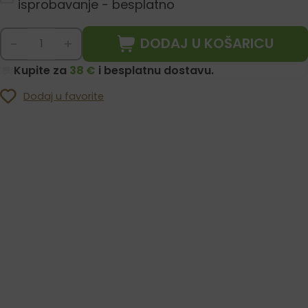
isprobavanje - besplatno
DODAJ U KOŠARICU
-
+
Kupite za
38 €
i besplatnu dostavu.
Dodaj u favorite