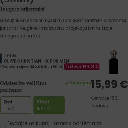
fougero
orijentalni
Luksuzni, orijentalni muški miris s dominantnim aromama
jantara i fougère. Ima izvrsnu projekciju i miris traje
mnogo sati na koži.
ti štediš
CLIVE CHRISTIAN - X FOR MEN
(Redovna cijena
160,00
€
za 50ml)
ti štediš
144,01
€
15,99
€
Odaberite veličinu
Dostupno
parfema:
Osvojite 160
2ml
50ml
bodova
1.65
€
15.99
€
Dodajte uz kupnju uzorak parfema za