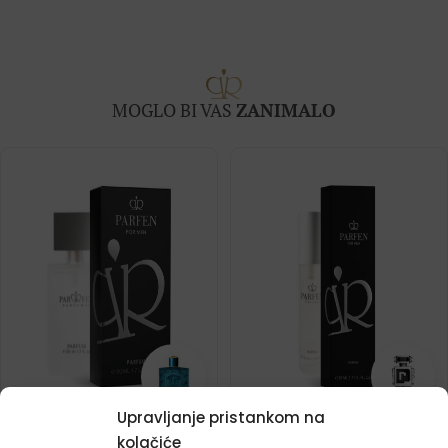
MOGLO BI VAS
ZANIMALO
Upravljanje pristankom na
Muški parfem – 647 (50ml)
Muški putni parfem – 420
kolačiće