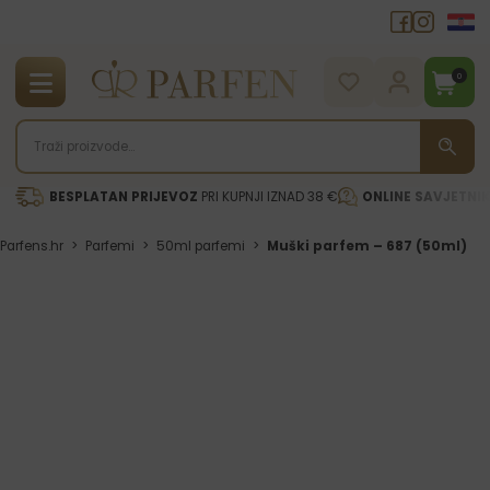
0
BESPLATAN PRIJEVOZ
PRI KUPNJI IZNAD 38 €
ONLINE SAVJETNI
Parfens.hr
>
Parfemi
>
50ml parfemi
>
Muški parfem – 687 (50ml)