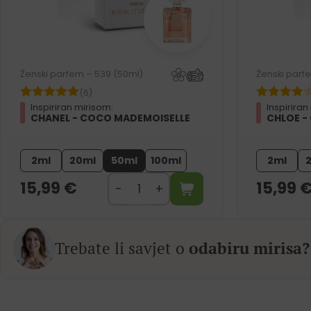
Ženski parfem – 539 (50ml)
Ženski parf
(6)
Inspiriran mirisom:
Inspiriran
CHANEL - COCO MADEMOISELLE
CHLOE -
2ml
20ml
50ml
100ml
2ml
15,99
€
15,99
Trebate li savjet o
odabiru mirisa?