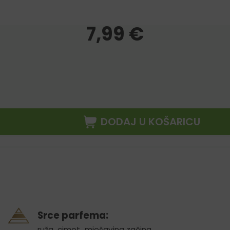
7,99
€
DODAJ U KOŠARICU
Srce parfema:
ruža
,
cimet
,
mješavina začina