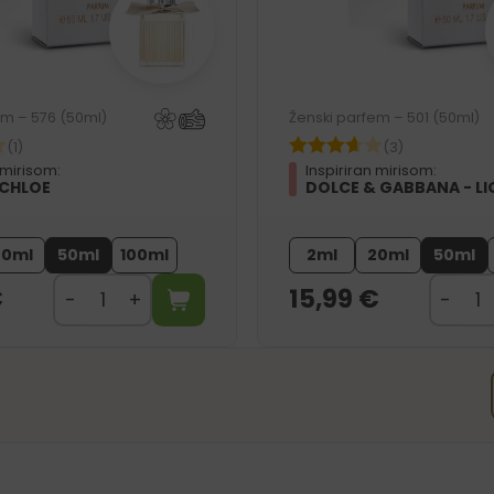
em – 576 (50ml)
Ženski parfem – 501 (50ml)
(1)
(3)
 mirisom:
Inspiriran mirisom:
 CHLOE
DOLCE & GABBANA - LI
20ml
50ml
100ml
2ml
20ml
50ml
€
15,99
€