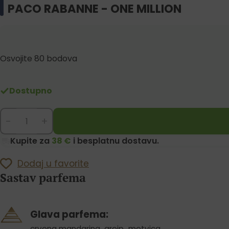
PACO RABANNE - ONE MILLION
Osvojite 80 bodova
Dostupno
-
+
Kupite za
38 €
i besplatnu dostavu.
Dodaj u favorite
Sastav parfema
Glava parfema:
crvena mandarina
,
grejp
,
metvica