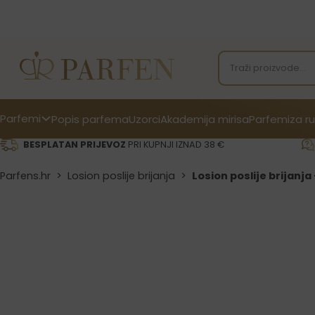
Parfemi
Popis parfema
Uzorci
Akademija mirisa
Parfemi
za ru
BESPLATAN PRIJEVOZ
PRI KUPNJI IZNAD 38 €
Parfens.hr
>
Losion poslije brijanja
>
Losion poslije brijanja