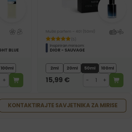
Muški parfem – 401 (50ml)
(5)
Inspiriran mirisom:
GHT BLUE
DIOR - SAUVAGE
100ml
2ml
20ml
50ml
100ml
15,99
€
KONTAKTIRAJTE SAVJETNIKA ZA MIRISE