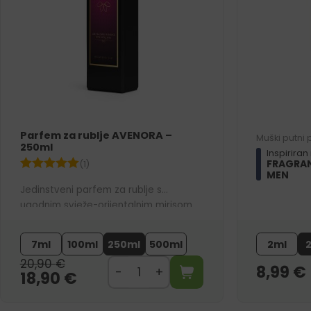
Parfem za rublje AVENORA –
Muški putni
250ml
Inspiriran
FRAGRAN
(1)
MEN
Jedinstveni parfem za rublje s
ugodnim svježe-orijentalnim mirisom.
Na vašem rublju ostavlja balzamičnu
aromu čistoće, svježine i elegancije.
7ml
100ml
250ml
500ml
2ml
20,90
€
8,99
€
18,90
€