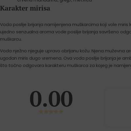
Karakter mirisa
Voda poslije brijanja namijenjena muškarcima koji vole miris l
ujedno senzualna aroma vode poslije brijanja savršeno od
muškarcu.
Voda nježno njeguje upravo obrijanu kožu. Njena muževna a
ugodan miris dugo vremena. Ova voda poslije brijanja je am
što točno odgovara karakteru muškarca za kojeg je namijen
0.00