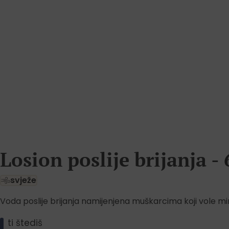
Losion poslije brijanja -
svježe
Voda poslije brijanja namijenjena muškarcima koji vole mir
ti štediš