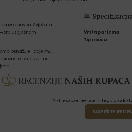
Specifikaci
uksuza i novca. Svježa, a
Vrsta parfema
govara uspješnom
Tip mirisa
roma osnažuje i daje mu
biciozna i samouvjerena,
jena.
RECENZIJE
NAŠIH KUPACA
Nikt jeszcze nie ocenił tego produkt
NAPIŠITE RECE