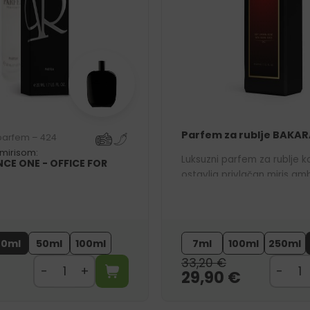
Parfem za rublje BAKAR
 parfem – 424
 mirisom:
Luksuzni parfem za rublje ko
CE ONE - OFFICE FOR
ostavlja privlačan miris am
Inspiriran je našim bestselle
parfemom 756.
20ml
50ml
100ml
7ml
100ml
250ml
33,20
€
29,90
€