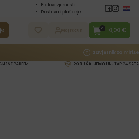
Bodovi vjernosti
Dostava i plaćanje
Veleprodaja
Kontakt
0,00
€
0
je
Moj račun
Savjetnik za mirise
CIJENE
PARFEMI
ROBU ŠALJEMO
UNUTAR 24 SATA