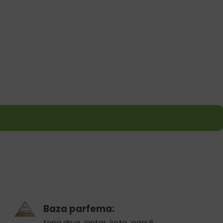
Baza parfema:
tona drva
,
jantar
,
koža
,
paculi