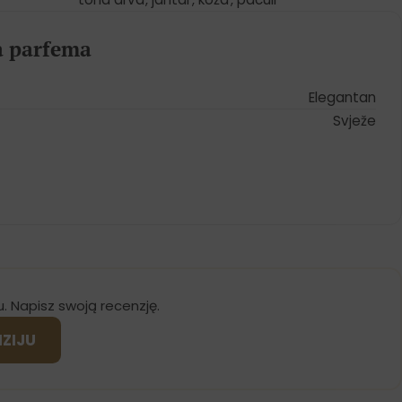
ja parfema
Elegantan
Svježe
u. Napisz swoją recenzję.
NZIJU