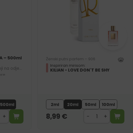
A – 500ml
Ženski putni parfem – 906
Inspiriran mirisom:
ji na odjeći
KILIAN - LOVE DON'T BE SHY
bre.
r
500ml
2ml
20ml
50ml
100ml
8,99
€