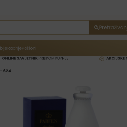
Pretraživan
blje
Radnje
Pokloni
ONLINE SAVJETNIK
PRILIKOM KUPNJE
AKCIJSKE 
 – 624