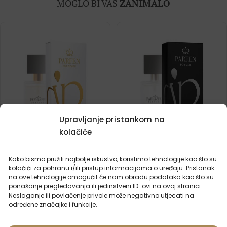
MOGLO BI VAS
ZANIMALO
Upravljanje pristankom na
kolačiće
Kako bismo pružili najbolje iskustvo, koristimo tehnologije kao što su
Ženski parfem – 866 (50ml)
Muški parfem – 665 (50ml)
kolačići za pohranu i/ili pristup informacijama o uređaju. Pristanak
Inspiriran mirisom:
na ove tehnologije omogućit će nam obradu podataka kao što su
(1)
ISSEY MIYAKE - PLEATS
ponašanje pregledavanja ili jedinstveni ID-ovi na ovoj stranici.
Inspiriran mirisom:
PLEASE
ARMANI - ATTITUDE
Neslaganje ili povlačenje privole može negativno utjecati na
određene značajke i funkcije.
2ml
50ml
2ml
50ml