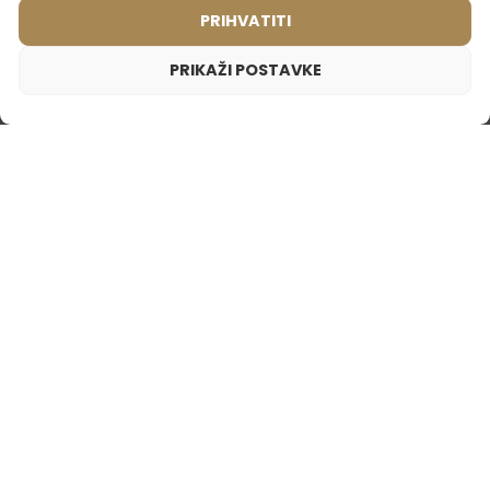
PRIHVATITI
15,99
€
15,99
€
PRIKAŽI POSTAVKE
Ženski parfem – 914 (2ml uzorak)
1,65
€
Inspiriran mirisom:
ZADIG & VOLTAIRE - THIS IS HER!
Uniseks parfem – 753 (50ml)
Ženski parfem – 810 (50ml)
(1)
(1)
Inspiriran mirisom:
Inspiriran mirisom:
TOM FORD - LOST
TOM FORD - VIOLET
CHERRY
BLONDE