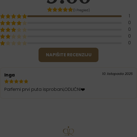
(1 Pregled)
1
0
0
0
0
NAPIŠITE RECENZIJU
10. listopada 2025
Inga
Parfemi prvi puta isprobani,ODLIČNI❤️