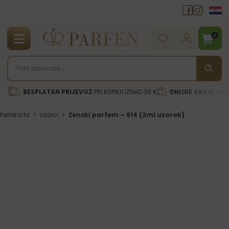
0
BESPLATAN PRIJEVOZ
PRI KUPNJI IZNAD 38 €
ONLINE SAVJETNI
Parfens.hr
>
Uzorci
>
Ženski parfem – 914 (2ml uzorak)