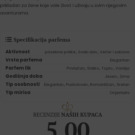
prikladan za žene koje vole život i uživaju u svim njegovim
avanturama.
Specifikacija parfema
Aktivnost
,
,
posebne prilike
Svaki dan
Večer i zabava
Vrsta parfema
Elegantan
Parfem lik
,
,
,
Privlačan
Slatko
Toplo
Vanilija
Godišnja doba
,
Jesen
Zima
Tip osobnosti
,
,
,
Elegantan
Pustolovan
Romantičan
Sretan
Tip mirisa
Orijentalni
RECENZIJE
NAŠIH KUPACA
5.00