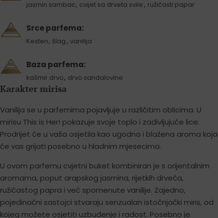
,
,
jasmin sambac
cvijet sa drveta svile
ružičasti papar
Srce parfema:
,
,
Kesten
šlag
vanilija
Baza parfema:
,
kašmir drvo
drvo sandalovine
Karakter mirisa
Vanilija se u parfemima pojavljuje u različitim oblicima. U
mirisu This is Her! pokazuje svoje toplo i zadivljujuće lice.
Prodrijet će u vaša osjetila kao ugodna i blažena aroma koja
će vas grijati posebno u hladnim mjesecima.
U ovom parfemu cvjetni buket kombiniran je s orijentalnim
aromama, poput arapskog jasmina, rijetkih drveća,
ružičastog papra i već spomenute vanilije. Zajedno,
pojedinačni sastojci stvaraju senzualan istočnjački miris, od
kojeg možete osjetiti uzbuđenje i radost. Posebno je