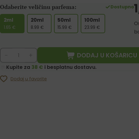
Odaberite veličinu parfema:
Dostupno
2ml
20ml
50ml
100ml
Os
1.65
€
8.99
€
15.99
€
23.99
€
b
DODAJ U KOŠARICU
-
+
Kupite za
38 €
i besplatnu dostavu.
Dodaj u favorite