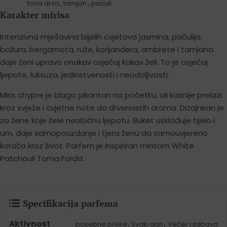
,
,
tona drva
tamjan
paculi
Karakter mirisa
Intenzivna mješavina bijelih cvjetova jasmina, pačulija,
božura, bergamota, ruže, korijandera, ambrete i tamjana
daje ženi upravo onakav osjećaj kakav želi. To je osjećaj
ljepote, luksuza, jedinstvenosti i neodoljivosti.
Miris chypre je blago pikantan na početku, ali kasnije prelazi
kroz svježe i cvjetne note do drvenastih aroma. Dizajniran je
za žene koje žele neobičnu ljepotu. Buket usklađuje tijelo i
um, daje samopouzdanje i tjera ženu da samouvjereno
korača kroz život. Parfem je inspiriran mirisom White
Patchouli Toma Forda.
Specifikacija parfema
Aktivnost
,
,
posebne prilike
Svaki dan
Večer i zabava