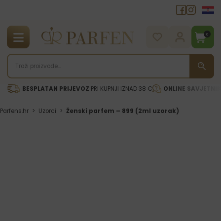
0
BESPLATAN PRIJEVOZ
PRI KUPNJI IZNAD 38 €
ONLINE SAVJETNI
Parfens.hr
>
Uzorci
>
Ženski parfem – 899 (2ml uzorak)