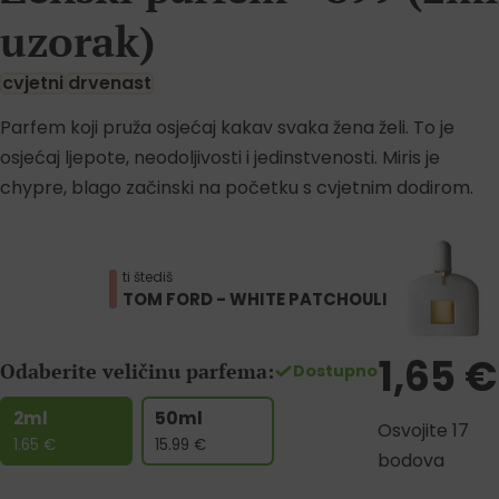
uzorak)
cvjetni
drvenast
Parfem koji pruža osjećaj kakav svaka žena želi. To je
osjećaj ljepote, neodoljivosti i jedinstvenosti. Miris je
chypre, blago začinski na početku s cvjetnim dodirom.
ti štediš
TOM FORD - WHITE PATCHOULI
1,65
€
Odaberite veličinu parfema:
Dostupno
2ml
50ml
Osvojite 17
1.65
€
15.99
€
bodova