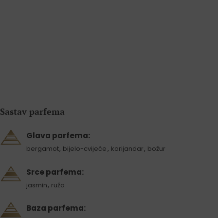
Sastav parfema
Glava parfema:
,
,
,
bergamot
bijelo-cvijeće
korijandar
božur
Srce parfema:
,
jasmin
ruža
Baza parfema: