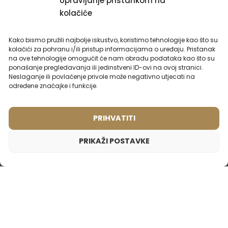
Upravljanje pristankom na
kolačiće
Parfem za rublje
Muški putni parfem – 424
AVENORA – 250ml
Inspiriran mirisom:
FRAGRANCE ONE -
(1)
OFFICE FOR MEN
Kako bismo pružili najbolje iskustvo, koristimo tehnologije kao što su
kolačići za pohranu i/ili pristup informacijama o uređaju. Pristanak
Jedinstveni parfem za rublje
na ove tehnologije omogućit će nam obradu podataka kao što su
s ugodnim svježe-
ponašanje pregledavanja ili jedinstveni ID-ovi na ovoj stranici.
orijentalnim mirisom. Na
Neslaganje ili povlačenje privole može negativno utjecati na
7ml
100ml
250ml
500ml
2ml
20ml
50ml
100ml
vašem rublju ostavlja
određene značajke i funkcije.
balzamičnu aromu čistoće,
20,90
€
8,99
€
svježine i elegancije.
18,90
€
PRIHVATITI
AKCIJSKI
PRIKAŽI POSTAVKE
Ženski parfem – 899 (2ml uzorak)
1,65
€
Inspiriran mirisom:
TOM FORD - WHITE PATCHOULI