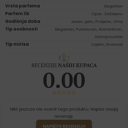
Vrsta parfema
Elegantan
Parfem lik
,
Cipar
Začinjeno
Godišnja doba
,
,
,
Jesen
Ljeto
Proljeće
Zima
Tip osobnosti
,
,
,
Elegantan
Pustolovan
Romantičan
Samopouzdan
Tip mirisa
,
Cvjetni
Drvenast
RECENZIJE
NAŠIH KUPACA
0.00
Nikt jeszcze nie ocenił tego produktu. Napisz swoją
recenzję.
NAPIŠITE RECENZIJU