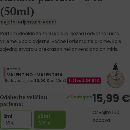
(50ml)
cvjetni
orijentalni
voćni
Parfem idealan za ženu koja je nježna i odvažna u isto
vrijeme. Spaja cvjetne, voćne i orijentalne arome, koje
zajedno stvaraju prekrasan nekonvencionalan miris.
ti štediš
VALENTINO - VALENTINA
(Redovna cijena
50,00
€
za 50ml)
ti štediš
34,01
€
15,99
€
Odaberite veličinu
Dostupno
parfema:
Osvojite 160
2ml
50ml
bodova
1.65
€
15.99
€