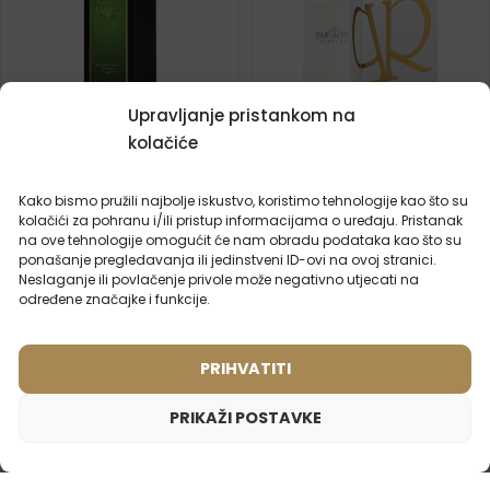
Upravljanje pristankom na
kolačiće
Parfem za rublje TALORA
Ženski parfem – 941 (50ml)
– 500ml
Inspiriran mirisom:
Kako bismo pružili najbolje iskustvo, koristimo tehnologije kao što su
DOLCE & GABBANA -
kolačići za pohranu i/ili pristup informacijama o uređaju. Pristanak
Parfem za rublje s
DEVOTION
na ove tehnologije omogućit će nam obradu podataka kao što su
osvježavajućim voćnim
ponašanje pregledavanja ili jedinstveni ID-ovi na ovoj stranici.
mirisom. Zahvaljujući
Neslaganje ili povlačenje privole može negativno utjecati na
7ml
100ml
250ml
500ml
2ml
20ml
50ml
100ml
sočnim tonovima breskve i
određene značajke i funkcije.
jabuke, ostavlja na rublju
29,90
€
15,99
€
energičnu aromu.
26,90
€
PRIHVATITI
PRIKAŽI POSTAVKE
Ženski parfem – 546 (50ml)