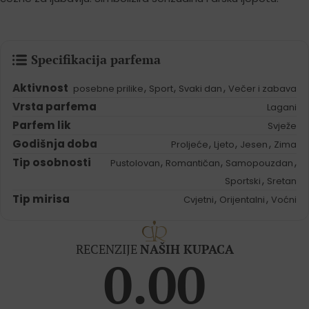
Specifikacija parfema
Aktivnost
,
,
,
posebne prilike
Sport
Svaki dan
Večer i zabava
Vrsta parfema
Lagani
Parfem lik
Svježe
Godišnja doba
,
,
,
Proljeće
Ljeto
Jesen
Zima
Tip osobnosti
,
,
,
Pustolovan
Romantičan
Samopouzdan
,
Sportski
Sretan
Tip mirisa
,
,
Cvjetni
Orijentalni
Voćni
RECENZIJE
NAŠIH KUPACA
0.00