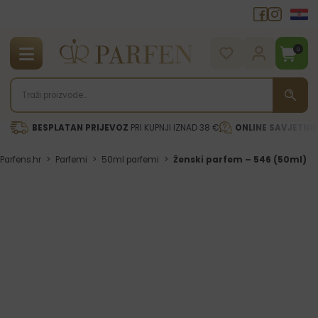
0
BESPLATAN PRIJEVOZ
PRI KUPNJI IZNAD 38 €
ONLINE SAVJETNI
Parfens.hr
>
Parfemi
>
50ml parfemi
>
Ženski parfem – 546 (50ml)