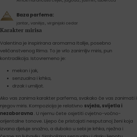
Afrički narančasti cvijet
jagoda
jasmin
tuberoza
Baza parfema:
,
,
jantar
vanilija
virginijski cedar
Karakter mirisa
Valentina je inspirirana aromama Italije, posebno
veličanstvenog Rima. To je vrlo zanimljiv miris, pun
kontradikcija. Istovremeno je:
mekan i jak,
senzualna i krhka,
drzak i umiljat.
Ako vas zanima karakter parfema, svakako će vas zanimati i
njegov miris. Kompozicija je relativno
svježa, svijetla i
nezaboravna
. U njemu ćete osjetiti cvjetno-voćno-
orijentalne tonove. Lijepo će pristajati nesputanoj ženi koja
izvana djeluje snažno, a duboko u sebi je krhka, nježna i
čezne za ljubavlju. Simbolizira senzualnu i drsku ljepotu.