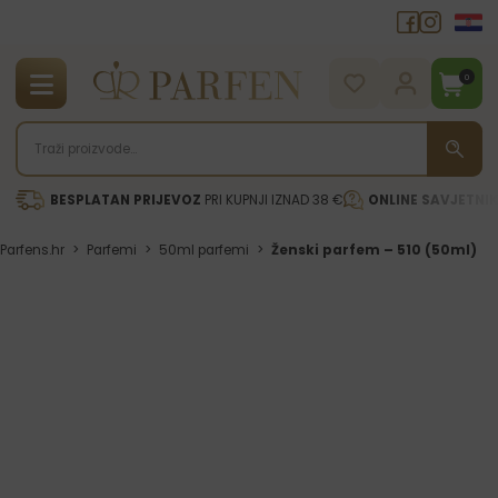
0
BESPLATAN PRIJEVOZ
PRI KUPNJI IZNAD 38 €
ONLINE SAVJETNI
Parfens.hr
>
Parfemi
>
50ml parfemi
>
Ženski parfem – 510 (50ml)