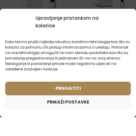
Upravljanje pristankom na
Ženski putni parfem – 935
Ženski parfem – 590 (50ml)
kolačiće
Inspiriran mirisom:
(2)
BYREDO - BLANCHE
Inspiriran mirisom:
ARMANI - SÍ
Kako bismo pružili najbolje iskustvo, koristimo tehnologije kao što su
kolačići za pohranu i/ili pristup informacijama o uređaju. Pristanak
20ml
2ml
20ml
50ml
100ml
na ove tehnologije omogućit će nam obradu podataka kao što su
ponašanje pregledavanja ili jedinstveni ID-ovi na ovoj stranici.
8,99
€
15,99
€
Neslaganje ili povlačenje privole može negativno utjecati na
određene značajke i funkcije.
PRIHVATITI
PRIKAŽI POSTAVKE
Ženski parfem – 510 (50ml)
15,99
€
Inspiriran mirisom:
LANVIN - MARRY ME