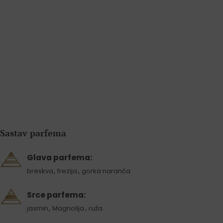
Sastav parfema
Glava parfema:
,
,
breskva
frezija
gorka naranča
Srce parfema:
,
,
jasmin
Magnolija
ruža