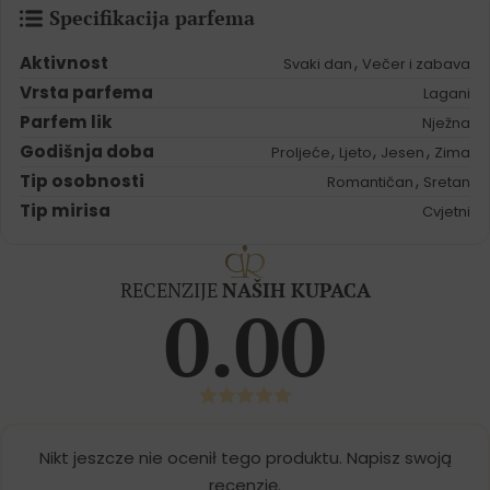
Specifikacija parfema
Aktivnost
,
Svaki dan
Večer i zabava
Vrsta parfema
Lagani
Parfem lik
Nježna
Godišnja doba
,
,
,
Proljeće
Ljeto
Jesen
Zima
Tip osobnosti
,
Romantičan
Sretan
Tip mirisa
Cvjetni
RECENZIJE
NAŠIH KUPACA
0.00
Nikt jeszcze nie ocenił tego produktu. Napisz swoją
recenzję.