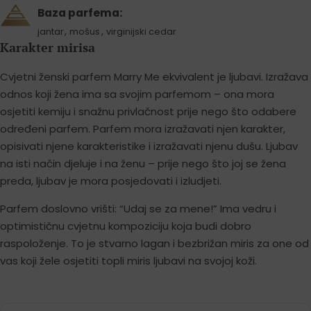
Baza parfema:
,
,
jantar
mošus
virginijski cedar
Karakter mirisa
Cvjetni ženski parfem Marry Me ekvivalent je ljubavi. Izražava
odnos koji žena ima sa svojim parfemom – ona mora
osjetiti kemiju i snažnu privlačnost prije nego što odabere
određeni parfem. Parfem mora izražavati njen karakter,
opisivati njene karakteristike i izražavati njenu dušu. Ljubav
na isti način djeluje i na ženu – prije nego što joj se žena
preda, ljubav je mora posjedovati i izludjeti.
Parfem doslovno vrišti: “Udaj se za mene!” Ima vedru i
optimističnu cvjetnu kompoziciju koja budi dobro
raspoloženje. To je stvarno lagan i bezbrižan miris za one od
vas koji žele osjetiti topli miris ljubavi na svojoj koži.