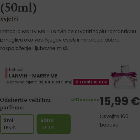
(50ml)
cvjetni
Imitacija Marry Me – Lanvin će stvoriti toplu romantičnu
izmaglicu oko vas. Njegov cvjetni miris budi dobro
raspoloženje i ljubavne misli.
ti štediš
LANVIN - MARRY ME
(Redovna cijena
32,00
€
za 50ml)
ti štediš
16,01
€
15,99
€
Odaberite veličinu
Dostupno
parfema:
Osvojite 160
2ml
50ml
bodova
1.65
€
15.99
€