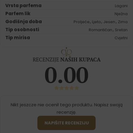
Vrsta parfema
Lagani
Parfem lik
Nježna
Godišnja doba
,
,
,
Proljeće
Ljeto
Jesen
Zima
Tip osobnosti
,
Romantičan
Sretan
Tip mirisa
Cvjetni
RECENZIJE
NAŠIH KUPACA
0.00
Nikt jeszcze nie ocenił tego produktu. Napisz swoją
recenzję.
NAPIŠITE RECENZIJU