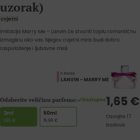
uzorak)
cvjetni
Imitacija Marry Me – Lanvin će stvoriti toplu romantičnu
izmaglicu oko vas. Njegov cvjetni miris budi dobro
raspoloženje i ljubavne misli.
ti štediš
LANVIN - MARRY ME
1,65
€
Odaberite veličinu parfema:
Dostupno
2ml
50ml
Osvojite 17
1.65
€
15.99
€
bodova