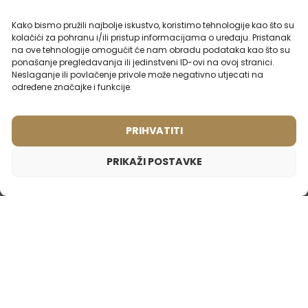
Ženski putni parfem – 931
Muški parfem – 608 (50ml)
Inspiriran mirisom:
Inspiriran mirisom:
LANCOME - IDOLE
LACOSTE - LACOSTE
Kako bismo pružili najbolje iskustvo, koristimo tehnologije kao što su
kolačići za pohranu i/ili pristup informacijama o uređaju. Pristanak
na ove tehnologije omogućit će nam obradu podataka kao što su
2ml
20ml
50ml
100ml
2ml
50ml
ponašanje pregledavanja ili jedinstveni ID-ovi na ovoj stranici.
Neslaganje ili povlačenje privole može negativno utjecati na
8,99
€
15,99
€
određene značajke i funkcije.
PRIHVATITI
PRIKAŽI POSTAVKE
Ženski parfem – 510 (2ml uzorak)
1,65
€
Inspiriran mirisom:
LANVIN - MARRY ME