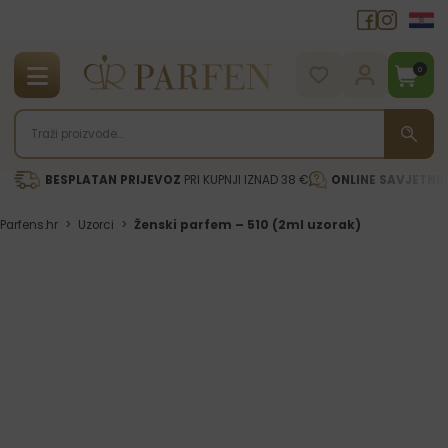
0
BESPLATAN PRIJEVOZ
PRI KUPNJI IZNAD 38 €
ONLINE SAVJETNI
Parfens.hr
>
Uzorci
>
Ženski parfem – 510 (2ml uzorak)