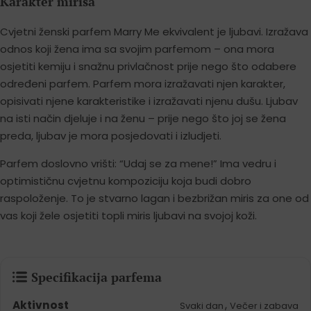
Karakter mirisa
Cvjetni ženski parfem Marry Me ekvivalent je ljubavi. Izražava
odnos koji žena ima sa svojim parfemom – ona mora
osjetiti kemiju i snažnu privlačnost prije nego što odabere
određeni parfem. Parfem mora izražavati njen karakter,
opisivati njene karakteristike i izražavati njenu dušu. Ljubav
na isti način djeluje i na ženu – prije nego što joj se žena
preda, ljubav je mora posjedovati i izludjeti.
Parfem doslovno vrišti: “Udaj se za mene!” Ima vedru i
optimističnu cvjetnu kompoziciju koja budi dobro
raspoloženje. To je stvarno lagan i bezbrižan miris za one od
vas koji žele osjetiti topli miris ljubavi na svojoj koži.
Specifikacija parfema
Aktivnost
,
Svaki dan
Večer i zabava