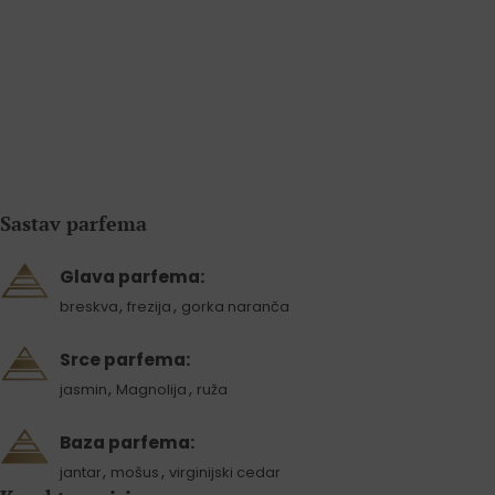
Sastav parfema
Glava parfema:
,
,
breskva
frezija
gorka naranča
Srce parfema:
,
,
jasmin
Magnolija
ruža
Baza parfema:
,
,
jantar
mošus
virginijski cedar