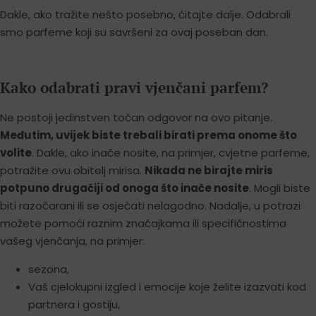
Dakle, ako tražite nešto posebno, čitajte dalje. Odabrali
smo parfeme koji su savršeni za ovaj poseban dan.
Kako odabrati pravi vjenčani parfem?
Ne postoji jedinstven točan odgovor na ovo pitanje.
Međutim, uvijek biste trebali birati prema onome što
volite
. Dakle, ako inače nosite, na primjer, cvjetne parfeme,
potražite ovu obitelj mirisa.
Nikada ne birajte miris
potpuno drugačiji od onoga što inače nosite
. Mogli biste
biti razočarani ili se osjećati nelagodno. Nadalje, u potrazi
možete pomoći raznim značajkama ili specifičnostima
vašeg vjenčanja, na primjer:
sezona,
Vaš cjelokupni izgled i emocije koje želite izazvati kod
partnera i gostiju,