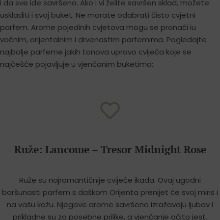
i da sve ide savršeno. Ako i vi želite savršen sklad, možete
uskladiti i svoj buket. Ne morate odabrati čisto cvjetni
parfem. Arome pojedinih cvjetova mogu se pronaći iu
voćnim, orijentalnim i drvenastim parfemima. Pogledajte
najbolje parfeme jakih tonova upravo cvijeća koje se
najčešće pojavljuje u vjenčanim buketima:
Ruže: Lancome – Tresor Midnight Rose
Ruže su najromantičnije cvijeće ikada. Ovaj ugodni
baršunasti parfem s daškom Orijenta prenijet će svoj miris i
na vašu kožu. Njegove arome savršeno izražavaju ljubav i
prikladne su za posebne prilike, a vjenčanje očito jest.