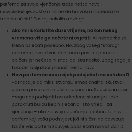
parfema za svoje vjenčanje traže nešto novo i
nesvakidašnje. Zašto mislimo da bi svaka mladenka to
trebala učiniti? Postoji nekoliko razloga:
Ako miris koristite duže vrijeme, nakon nekog
vremena više ga nećete ni osjetiti
. Ali mladenka se
treba osjećati posebno. No, zbog vašeg “starog”
parfema i ovaj divan dan može postati pomalo
običan, jer nećete ni znati da išta nosite. Zbog toga je
također bolji izbor pronaći nešto novo.
Novi parfem će vas uvijek podsjećati na vaš dan D
.
Poznato je da mirisi stvaraju emocionalna iskustva i
usko su povezani s našim sjećanjima. Specifični mirisi
mogu nas podsjetiti na određene situacije i tako
potaknuti bujicu lijepih sjećanja. Isto vrijedi i za
vjenčanja – ako za svoje vjenčanje odaberete novi
parfem koji vaša podsvijest još ni s čim ne povezuje,
taj će vas parfem zauvijek podsjećati na vaš dan D.