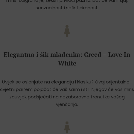
miris. Zaigrana je, seksi i privlači pažnju. Dat će vam sjaj,
senzualnost i sofisticiranost.
Elegantna i šik mladenka: Creed – Love In
White
Uvijek se oslanjate na eleganciju i klasiku? Ovaj orijentalno-
cvjetni parfem pojačat će vaš šarm i stil. Njegov će vas miris
zauvijek podsjećati na nezaboravne trenutke vašeg
vjenčanja.