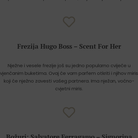
Frezija Hugo Boss – Scent For Her
Nježne i vesele frezije još su jedno popularno cvijeće u
vjenčanim buketima. Ovaj će vam parfem otkriti i njihov miris
koji će nježno zavesti vašeg partnera. Ima nježan, voćno-
cvjetni miris.
Božuri: Salvatore Ferragamo – Signorina