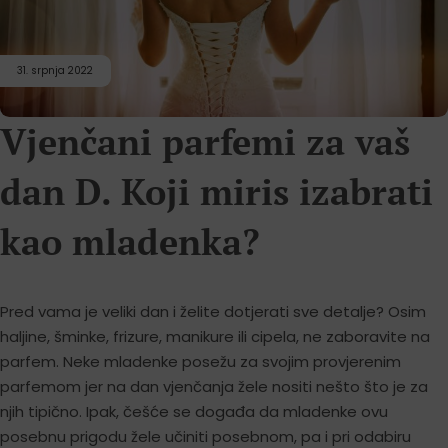
31. srpnja 2022
Vjenčani parfemi za vaš
dan D. Koji miris izabrati
kao mladenka?
Pred vama je veliki dan i želite dotjerati sve detalje? Osim
haljine, šminke, frizure, manikure ili cipela, ne zaboravite na
parfem. Neke mladenke posežu za svojim provjerenim
parfemom jer na dan vjenčanja žele nositi nešto što je za
njih tipično. Ipak, češće se događa da mladenke ovu
posebnu prigodu žele učiniti posebnom, pa i pri odabiru