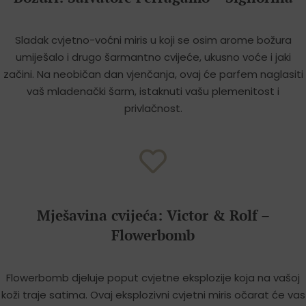
Sladak cvjetno-voćni miris u koji se osim arome božura
umiješalo i drugo šarmantno cvijeće, ukusno voće i jaki
začini. Na neobičan dan vjenčanja, ovaj će parfem naglasiti
vaš mladenački šarm, istaknuti vašu plemenitost i
privlačnost.
Mješavina cvijeća: Victor & Rolf –
Flowerbomb
Flowerbomb djeluje poput cvjetne eksplozije koja na vašoj
koži traje satima. Ovaj eksplozivni cvjetni miris očarat će vas