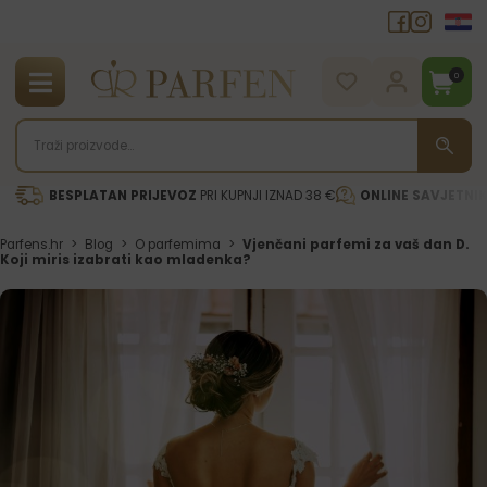
0
BESPLATAN PRIJEVOZ
PRI KUPNJI IZNAD 38 €
ONLINE SAVJETNI
Parfens.hr
>
Blog
>
O parfemima
>
Vjenčani parfemi za vaš dan D.
Koji miris izabrati kao mladenka?