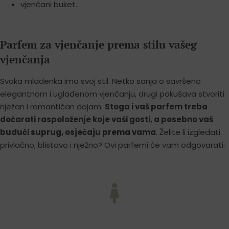
vjenčani buket.
Parfem za vjenčanje prema stilu vašeg
vjenčanja
Svaka mladenka ima svoj stil. Netko sanja o savršeno
elegantnom i uglađenom vjenčanju, drugi pokušava stvoriti
nježan i romantičan dojam.
Stoga i vaš parfem treba
dočarati raspoloženje koje vaši gosti, a posebno vaš
budući suprug, osjećaju prema vama
. Želite li izgledati
privlačno, blistavo i nježno? Ovi parfemi će vam odgovarati: