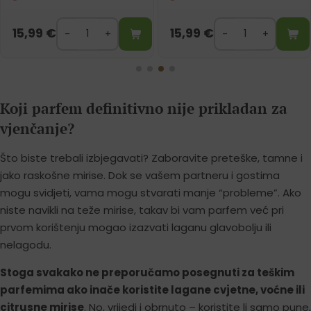
15,99
€
15,99
€
Koji parfem definitivno nije prikladan za
vjenčanje?
Što biste trebali izbjegavati? Zaboravite preteške, tamne i
jako raskošne mirise. Dok se vašem partneru i gostima
mogu svidjeti, vama mogu stvarati manje “probleme”. Ako
niste navikli na teže mirise, takav bi vam parfem već pri
prvom korištenju mogao izazvati laganu glavobolju ili
nelagodu.
Stoga svakako ne preporučamo posegnuti za teškim
parfemima ako inače koristite lagane cvjetne, voćne ili
citrusne mirise
. No, vrijedi i obrnuto – koristite li samo pune,