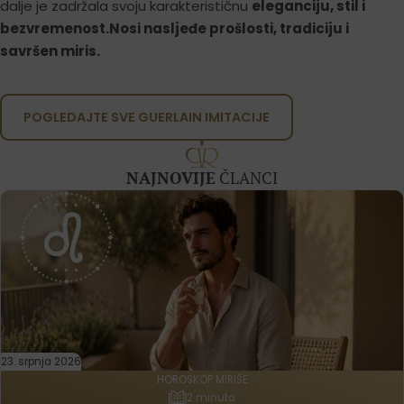
dalje je zadržala svoju karakterističnu
eleganciju, stil i
bezvremenost.Nosi nasljeđe prošlosti, tradiciju i
savršen miris.
POGLEDAJTE SVE GUERLAIN IMITACIJE
NAJNOVIJE
ČLANCI
23. srpnja 2026
HOROSKOP MIRIŠE
2 minuta