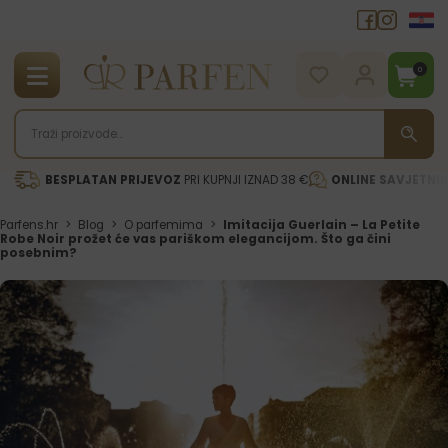
0
BESPLATAN PRIJEVOZ
PRI KUPNJI IZNAD 38 €
ONLINE SAVJETNI
Parfens.hr
>
Blog
>
O parfemima
>
Imitacija Guerlain – La Petite
Robe Noir prožet će vas pariškom elegancijom. Što ga čini
posebnim?