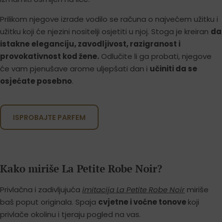
Prilikom njegove izrade vodilo se računa o najvećem užitku i
užitku koji će njezini nositelji osjetiti u njoj. Stoga je kreiran
da
istakne eleganciju, zavodljivost, razigranost i
provokativnost kod žene.
Odlučite li ga probati, njegove
će vam pjenušave arome uljepšati dan i
učiniti da se
osjećate posebno
.
ISPROBAJTE PARFEM
Kako miriše La Petite Robe Noir?
Privlačna i zadivljujuća
imitacija La Petite Robe Noir
miriše
baš poput originala. Spaja
cvjetne i voćne tonove
koji
privlače okolinu i tjeraju pogled na vas.