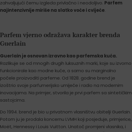
zahvaljujući čemu izgleda privlačno i neodoljivo.
Parfem
najintenzivnije miriše na slatko voće i cvijeće
.
Parfem vjerno odražava karakter brenda
Guerlain
Guerlain je osnovan izravno kao parfemska kuća.
Razlikuje se od mnogih drugih luksuznih marki, koje su izvorno
funkcionirale kao modne kuće, a samo su marginalno
počele proizvoditi parfeme. Od 1828. godine brend je
izoštrio svoje parfumerijsko umijeće i radio na modernim
inovacijama. Na primjer, stvorila je prvi parfem sa sintetičkim
sastojcima.
Do 1994. brend je bio u privatnom vlasništvu obitelji Guerlain.
Potom ju je prodala koncernu LVMH koji posjeduje, primjerice,
Moët, Hennessy i Louis Vuitton. Unatoč promjeni vlasnika, i