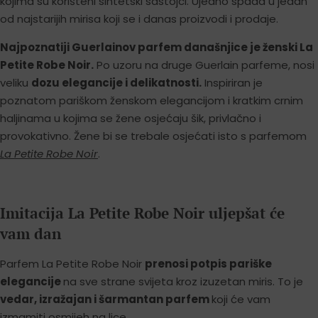
kojima su korišteni sintetski sastojci. Ujedno spada u jedan
od najstarijih mirisa koji se i danas proizvodi i prodaje.
Najpoznatiji Guerlainov parfem današnjice je ženski La
Petite Robe Noir.
Po uzoru na druge Guerlain parfeme, nosi
veliku
dozu elegancije i delikatnosti.
Inspiriran je
poznatom pariškom ženskom elegancijom i kratkim crnim
haljinama u kojima se žene osjećaju šik, privlačno i
provokativno. Žene bi se trebale osjećati isto s parfemom
La Petite Robe Noir
.
Imitacija La Petite Robe Noir uljepšat će
vam dan
Parfem La Petite Robe Noir
prenosi potpis pariške
elegancije
na sve strane svijeta kroz izuzetan miris. To je
vedar, izražajan i šarmantan parfem
koji će vam
izmamiti osmijeh na lice.