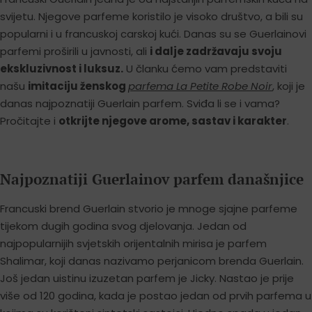
svijetu. Njegove parfeme koristilo je visoko društvo, a bili su
popularni i u francuskoj carskoj kući. Danas su se Guerlainovi
parfemi proširili u javnosti, ali
i dalje zadržavaju svoju
ekskluzivnost i luksuz.
U članku ćemo vam predstaviti
našu
imitaciju ženskog
parfema La Petite Robe Noir
, koji je
danas najpoznatiji Guerlain parfem. Sviđa li se i vama?
Pročitajte i
otkrijte njegove arome, sastav i karakter
.
Najpoznatiji Guerlainov parfem današnjice
Francuski brend Guerlain stvorio je mnoge sjajne parfeme
tijekom dugih godina svog djelovanja. Jedan od
najpopularnijih svjetskih orijentalnih mirisa je parfem
Shalimar, koji danas nazivamo perjanicom brenda Guerlain.
Još jedan uistinu izuzetan parfem je Jicky. Nastao je prije
više od 120 godina, kada je postao jedan od prvih parfema u