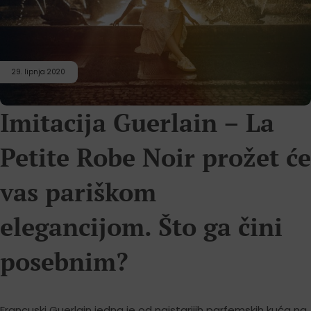
29. lipnja 2020
Imitacija Guerlain – La
Petite Robe Noir prožet će
vas pariškom
elegancijom. Što ga čini
posebnim?
Francuski Guerlain jedna je od najstarijih parfemskih kuća na