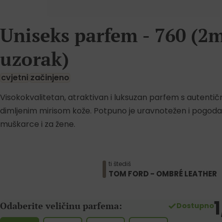
Uniseks parfem - 760 (2
uzorak)
cvjetni
začinjeno
Visokokvalitetan, atraktivan i luksuzan parfem s autentič
dimljenim mirisom kože. Potpuno je uravnotežen i pogodan
muškarce i za žene.
ti štediš
TOM FORD - OMBRÉ LEATHER
Odaberite veličinu parfema:
Dostupno