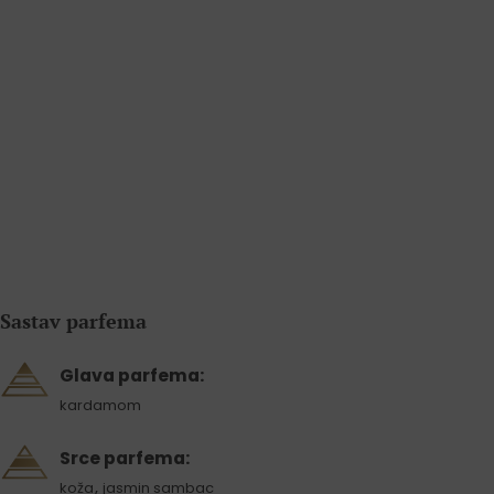
Sastav parfema
Glava parfema:
kardamom
Srce parfema:
,
koža
jasmin sambac