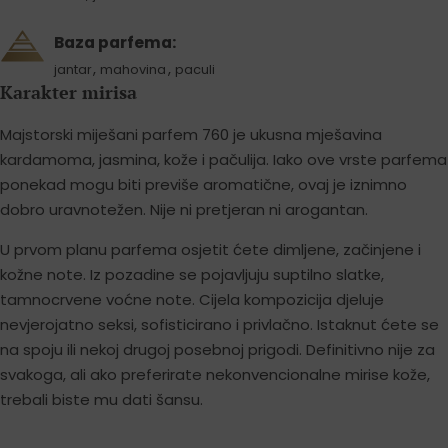
Baza parfema:
,
,
jantar
mahovina
paculi
Karakter mirisa
Majstorski miješani parfem 760 je ukusna mješavina
kardamoma, jasmina, kože i pačulija. Iako ove vrste parfema
ponekad mogu biti previše aromatične, ovaj je iznimno
dobro uravnotežen. Nije ni pretjeran ni arogantan.
U prvom planu parfema osjetit ćete dimljene, začinjene i
kožne note. Iz pozadine se pojavljuju suptilno slatke,
tamnocrvene voćne note. Cijela kompozicija djeluje
nevjerojatno seksi, sofisticirano i privlačno. Istaknut ćete se
na spoju ili nekoj drugoj posebnoj prigodi. Definitivno nije za
svakoga, ali ako preferirate nekonvencionalne mirise kože,
trebali biste mu dati šansu.