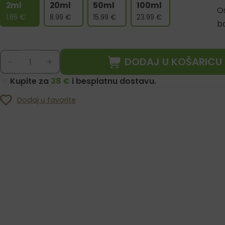
2ml
20ml
50ml
100ml
Os
1.65
€
8.99
€
15.99
€
23.99
€
b
DODAJ U KOŠARICU
-
+
Kupite za
38 €
i besplatnu dostavu.
Dodaj u favorite