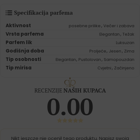
Specifikacija parfema
Aktivnost
,
posebne prilike
Večer i zabava
Vrsta parfema
,
Elegantan
Težak
Parfem lik
Luksuzan
Godišnja doba
,
,
Proljeće
Jesen
Zima
Tip osobnosti
,
,
Elegantan
Pustolovan
Samopouzdan
Tip mirisa
,
Cvjetni
Začinjeno
RECENZIJE
NAŠIH KUPACA
0.00
Nikt jeszcze nie ocenił tego produktu. Napisz swoją