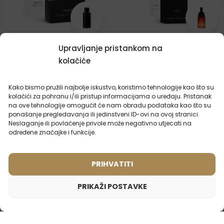
Muški parfem – 626 (50ml)
Muški putni parfem – 604
Upravljanje pristankom na
(1)
(1)
kolačiće
Inspiriran mirisom:
Inspiriran mirisom:
ARMANI - BLACK CODE
DIOR - FAHRENHEIT
Kako bismo pružili najbolje iskustvo, koristimo tehnologije kao što su
kolačići za pohranu i/ili pristup informacijama o uređaju. Pristanak
2ml
20ml
50ml
100ml
2ml
20ml
50ml
100ml
na ove tehnologije omogućit će nam obradu podataka kao što su
ponašanje pregledavanja ili jedinstveni ID-ovi na ovoj stranici.
15,99
€
8,99
€
Neslaganje ili povlačenje privole može negativno utjecati na
određene značajke i funkcije.
PRIHVATITI
PRIKAŽI POSTAVKE
Uniseks parfem – 760 (2ml uzorak)