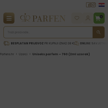
0
BESPLATAN PRIJEVOZ
PRI KUPNJI IZNAD 38 €
ONLINE SAVJETNI
Parfens.hr
>
Uzorci
>
Uniseks parfem – 760 (2ml uzorak)