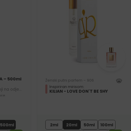
A – 500ml
Ženski putni parfem – 906
Inspiriran mirisom:
ji na odjeći
KILIAN - LOVE DON'T BE SHY
bre.
r
500ml
2ml
20ml
50ml
100ml