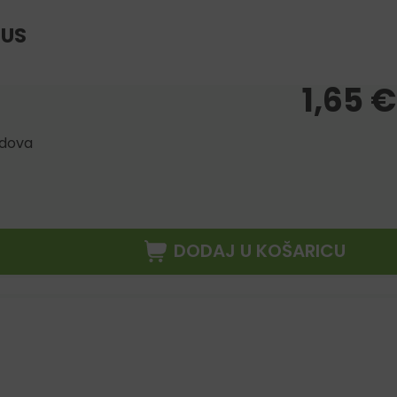
OUS
1,65
€
odova
DODAJ U KOŠARICU