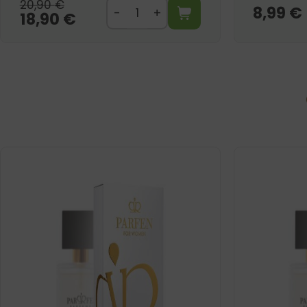
20,90
€
8,99
€
18,90
€