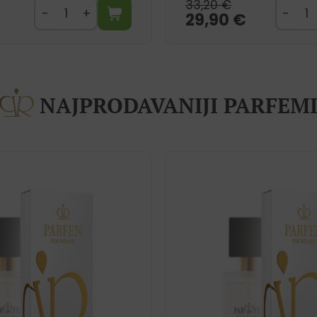
33,20
€
29,90
€
NAJPRODAVANIJI PARFEM