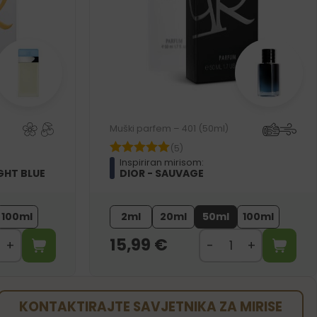
Muški parfem – 401 (50ml)
(5)
Inspiriran mirisom:
GHT BLUE
DIOR - SAUVAGE
100ml
2ml
20ml
50ml
100ml
15,99
€
KONTAKTIRAJTE SAVJETNIKA ZA MIRISE