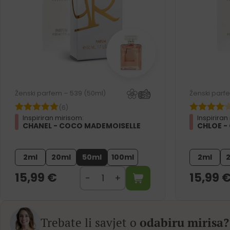
Ženski parfem – 539 (50ml)
Ženski parf
(6)
Inspiriran mirisom:
Inspiriran
CHANEL - COCO MADEMOISELLE
CHLOE -
2ml
20ml
50ml
100ml
2ml
15,99
€
15,99
Trebate li savjet o
odabiru mirisa?