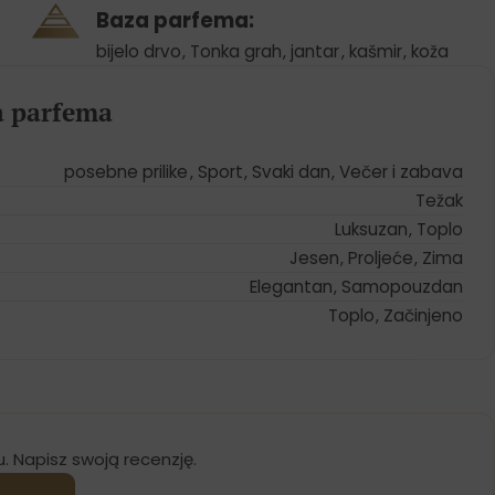
Baza parfema:
bijelo drvo
,
Tonka grah
,
jantar
,
kašmir
,
koža
ja parfema
posebne prilike
,
Sport
,
Svaki dan
,
Večer i zabava
Težak
Luksuzan
,
Toplo
Jesen
,
Proljeće
,
Zima
Elegantan
,
Samopouzdan
Toplo
,
Začinjeno
u. Napisz swoją recenzję.