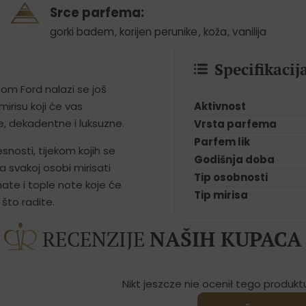
Srce parfema:
gorki badem
,
korijen perunike
,
koža
,
vanilija
Specifikaci
om Ford nalazi se još
Aktivnost
mirisu koji će vas
, dekadentne i luksuzne.
Vrsta parfema
Parfem lik
esnosti, tijekom kojih se
Godišnja doba
 svakoj osobi mirisati
Tip osobnosti
nate i tople note koje će
Tip mirisa
što radite.
RECENZIJE
NAŠIH KUPACA
Nikt jeszcze nie ocenił tego produkt