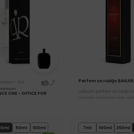
Parfem za rublje BAKAR
 parfem – 424
 mirisom:
Luksuzni parfem za rublje ko
CE ONE - OFFICE FOR
ostavlja privlačan miris am
Inspiriran je našim bestselle
parfemom 756.
20ml
50ml
100ml
7ml
100ml
250ml