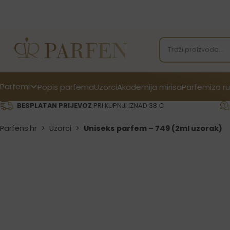
Parfemi
Popis parfema
Uzorci
Akademija mirisa
Parfemi
za ru
BESPLATAN PRIJEVOZ
PRI KUPNJI IZNAD 38 €
Parfens.hr
>
Uzorci
>
Uniseks parfem – 749 (2ml uzorak)