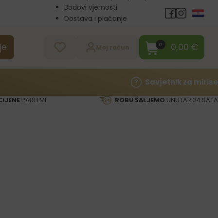
Bodovi vjernosti
Dostava i plaćanje
Veleprodaja
Kontakt
0,00
€
0
je
Moj račun
Savjetnik za mirise
CIJENE
PARFEMI
ROBU ŠALJEMO
UNUTAR 24 SATA