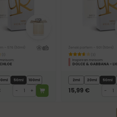
em – 576 (50ml)
Ženski parfem – 501 (50ml)
(1)
(3)
 mirisom:
Inspiriran mirisom:
 CHLOE
DOLCE & GABBANA - LI
20ml
50ml
100ml
2ml
20ml
50ml
€
15,99
€