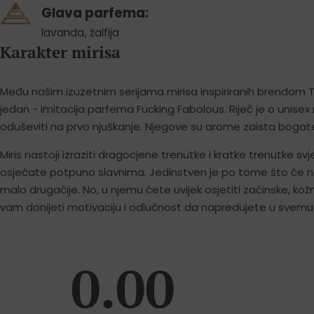
Glava parfema:
lavanda
,
žalfija
Karakter mirisa
Među našim izuzetnim serijama mirisa inspiriranih brendom T
jedan - imitacija parfema Fucking Fabolous. Riječ je o unisex 
oduševiti na prvo njuškanje. Njegove su arome zaista bogate
Miris nastoji izraziti dragocjene trenutke i kratke trenutke svj
osjećate potpuno slavnima. Jedinstven je po tome što će na
malo drugačije. No, u njemu ćete uvijek osjetiti začinske, kož
vam donijeti motivaciju i odlučnost da napredujete u svemu 
0.00