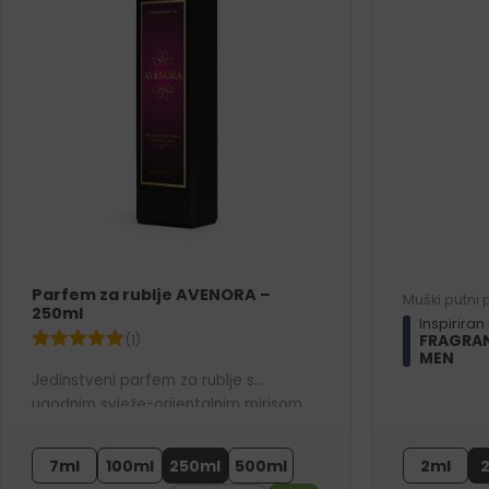
Parfem za rublje AVENORA –
Muški putni
250ml
Inspiriran
FRAGRAN
(1)
MEN
Jedinstveni parfem za rublje s
ugodnim svježe-orijentalnim mirisom.
Na vašem rublju ostavlja balzamičnu
aromu čistoće, svježine i elegancije.
7ml
100ml
250ml
500ml
2ml