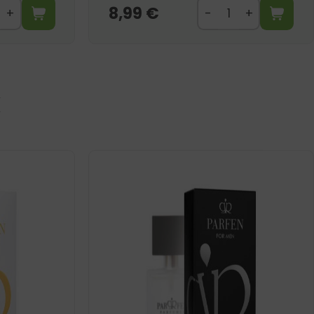
8,99
€
I