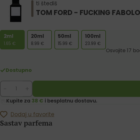
ti štediš
TOM FORD - FUCKING FABOL
2ml
20ml
50ml
100ml
1.65
€
8.99
€
15.99
€
23.99
€
Osvojite 17 b
Dostupno
-
+
Kupite za
38 €
i besplatnu dostavu.
Dodaj u favorite
Sastav parfema