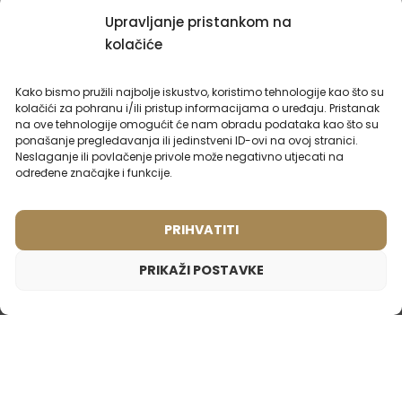
Ženski parfem – 927 (50ml)
Muški parfem – 604 (50ml)
Upravljanje pristankom na
Inspiriran mirisom:
(1)
kolačiće
DIOR - JOY
Inspiriran mirisom:
DIOR - FAHRENHEIT
Kako bismo pružili najbolje iskustvo, koristimo tehnologije kao što su
kolačići za pohranu i/ili pristup informacijama o uređaju. Pristanak
2ml
50ml
2ml
20ml
50ml
100ml
na ove tehnologije omogućit će nam obradu podataka kao što su
ponašanje pregledavanja ili jedinstveni ID-ovi na ovoj stranici.
15,99
€
15,99
€
Neslaganje ili povlačenje privole može negativno utjecati na
određene značajke i funkcije.
PRIHVATITI
PRIKAŽI POSTAVKE
Muški parfem – 622 (50ml)
15,99
€
Inspiriran mirisom:
PACO RABANNE - ULTRAVIOLET