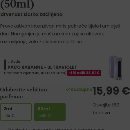
(50ml)
drvenast
slatko
začinjeno
Provokativan intenzivan miris pokreće tijelo i um cijeli
dan. Namijenjen je muškarcima koji su aktivni u
razmišljanju, vole zadirkivati i šaliti se.
ti štediš
PACO RABANNE - ULTRAVIOLET
(Redovna cijena
39,00
€
za 50ml)
ti štediš
23,01
€
15,99
€
Odaberite veličinu
Dostupno
parfema:
Osvojite 160
2ml
50ml
bodova
1.65
€
15.99
€