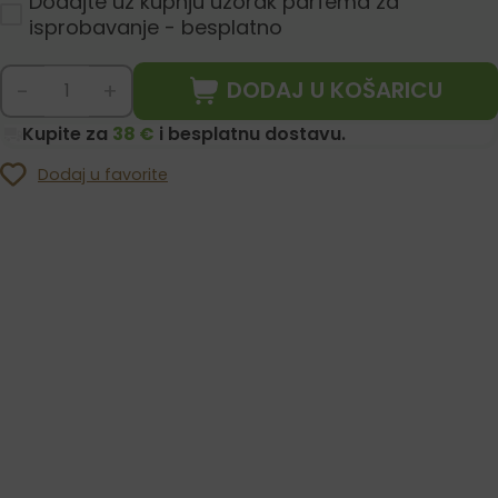
Dodajte uz kupnju uzorak parfema za
isprobavanje - besplatno
DODAJ U KOŠARICU
-
+
Kupite za
38 €
i besplatnu dostavu.
Dodaj u favorite