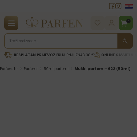
0
BESPLATAN PRIJEVOZ
PRI KUPNJI IZNAD 38 €
ONLINE SAVJETNI
Parfens.hr
>
Parfemi
>
50ml parfemi
>
Muški parfem – 622 (50ml)