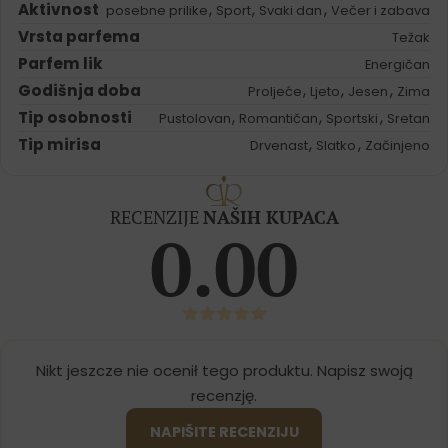
Aktivnost
,
,
,
posebne prilike
Sport
Svaki dan
Večer i zabava
Vrsta parfema
Težak
Parfem lik
Energičan
Godišnja doba
,
,
,
Proljeće
Ljeto
Jesen
Zima
Tip osobnosti
,
,
,
Pustolovan
Romantičan
Sportski
Sretan
Tip mirisa
,
,
Drvenast
Slatko
Začinjeno
RECENZIJE
NAŠIH KUPACA
0.00
Nikt jeszcze nie ocenił tego produktu. Napisz swoją
recenzję.
NAPIŠITE RECENZIJU