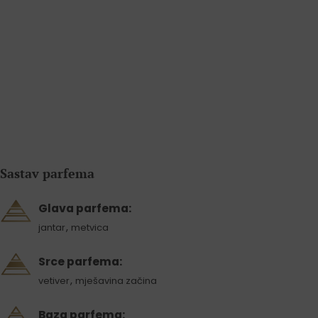
Sastav parfema
Glava parfema:
,
jantar
metvica
Srce parfema:
,
vetiver
mješavina začina
Baza parfema: