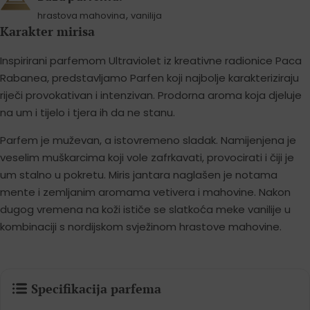
,
hrastova mahovina
vanilija
Karakter mirisa
Inspirirani parfemom Ultraviolet iz kreativne radionice Paca
Rabanea, predstavljamo Parfen koji najbolje karakteriziraju
riječi provokativan i intenzivan. Prodorna aroma koja djeluje
na um i tijelo i tjera ih da ne stanu.
Parfem je muževan, a istovremeno sladak. Namijenjena je
veselim muškarcima koji vole zafrkavati, provocirati i čiji je
um stalno u pokretu. Miris jantara naglašen je notama
mente i zemljanim aromama vetivera i mahovine. Nakon
dugog vremena na koži ističe se slatkoća meke vanilije u
kombinaciji s nordijskom svježinom hrastove mahovine.
Specifikacija parfema