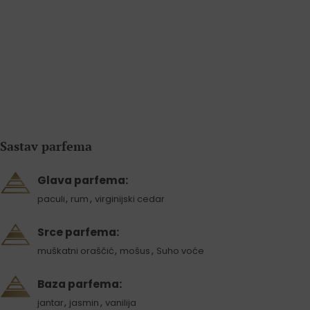
Sastav parfema
Glava parfema:
,
,
paculi
rum
virginijski cedar
Srce parfema:
,
,
muškatni oraščić
mošus
Suho voće
Baza parfema:
,
,
jantar
jasmin
vanilija