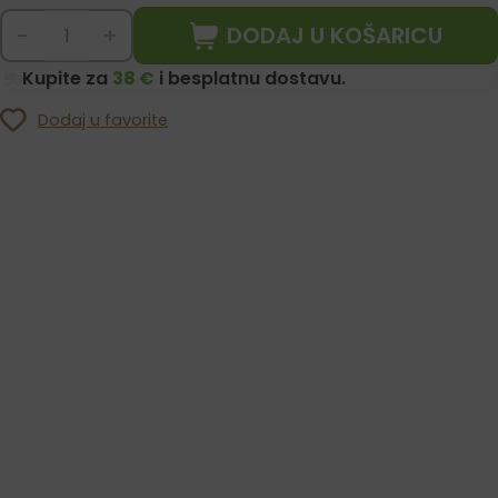
DODAJ U KOŠARICU
-
+
Kupite za
38 €
i besplatnu dostavu.
Dodaj u favorite