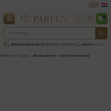
0
BESPLATAN PRIJEVOZ
PRI KUPNJI IZNAD 38 €
ONLINE SAVJETNI
Parfens.hr
>
Uzorci
>
Muški parfem – 406 (2ml uzorak)