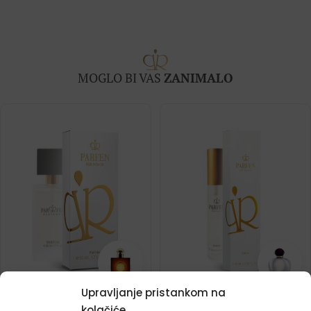
MOGLO BI VAS
ZANIMALO
Upravljanje pristankom na
Ženski parfem – 816 (50ml)
Ženski putni parfem – 525
kolačiće