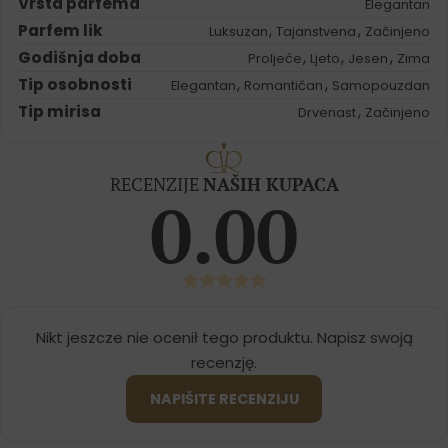
Vrsta parfema
Elegantan
Parfem lik
,
,
Luksuzan
Tajanstvena
Začinjeno
Godišnja doba
,
,
,
Proljeće
Ljeto
Jesen
Zima
Tip osobnosti
,
,
Elegantan
Romantičan
Samopouzdan
Tip mirisa
,
Drvenast
Začinjeno
RECENZIJE
NAŠIH KUPACA
0.00
Nikt jeszcze nie ocenił tego produktu. Napisz swoją
recenzję.
NAPIŠITE RECENZIJU