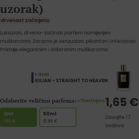
uzorak)
drvenast
začinjeno
Luksuzan, drveno-začinski parfem namijenjen
muškarcima. Zarazno je senzualan, pikantan i intenzivan.
Pristaje elegantnim i stiliziranim muškarcima.
ti štediš
KILIAN - STRAIGHT TO HEAVEN
1,65
€
Odaberite veličinu parfema:
Dostupno
2ml
50ml
Osvojite 17
1.65
€
15.99
€
bodova