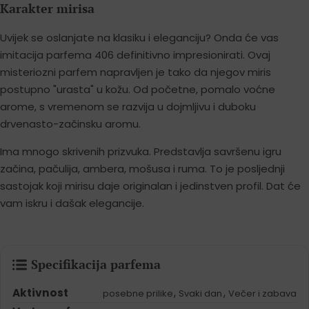
Karakter mirisa
Uvijek se oslanjate na klasiku i eleganciju? Onda će vas
imitacija parfema 406 definitivno impresionirati. Ovaj
misteriozni parfem napravljen je tako da njegov miris
postupno "urasta" u kožu. Od početne, pomalo voćne
arome, s vremenom se razvija u dojmljivu i duboku
drvenasto-začinsku aromu.
Ima mnogo skrivenih prizvuka. Predstavlja savršenu igru
začina, pačulija, ambera, mošusa i ruma. To je posljednji
sastojak koji mirisu daje originalan i jedinstven profil. Dat će
vam iskru i dašak elegancije.
Specifikacija parfema
Aktivnost
,
,
posebne prilike
Svaki dan
Večer i zabava