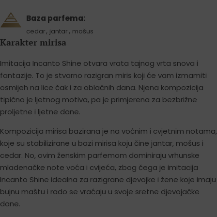
Baza parfema:
,
,
cedar
jantar
mošus
Karakter mirisa
Imitacija Incanto Shine otvara vrata tajnog vrta snova i
fantazije. To je stvarno razigran miris koji će vam izmamiti
osmijeh na lice čak i za oblačnih dana. Njena kompozicija
tipično je ljetnog motiva, pa je primjerena za bezbrižne
proljetne i ljetne dane.
Kompozicija mirisa bazirana je na voćnim i cvjetnim notama,
koje su stabilizirane u bazi mirisa koju čine jantar, mošus i
cedar. No, ovim ženskim parfemom dominiraju vrhunske
mladenačke note voća i cvijeća, zbog čega je imitacija
Incanto Shine idealna za razigrane djevojke i žene koje imaju
bujnu maštu i rado se vraćaju u svoje sretne djevojačke
dane.