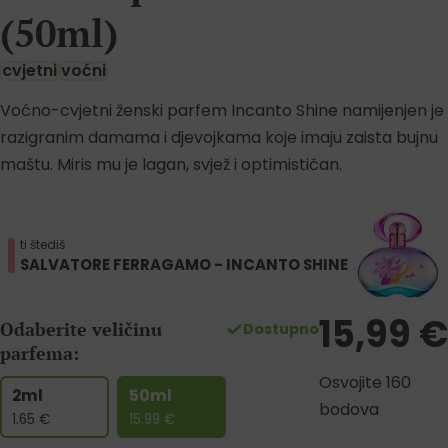
(50ml)
cvjetni
voćni
Voćno-cvjetni ženski parfem Incanto Shine namijenjen je
razigranim damama i djevojkama koje imaju zaista bujnu
maštu. Miris mu je lagan, svjež i optimističan.
ti štediš
SALVATORE FERRAGAMO - INCANTO SHINE
15,99
€
Odaberite veličinu
Dostupno
parfema:
Osvojite 160
2ml
50ml
bodova
1.65
€
15.99
€