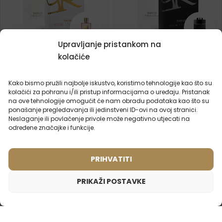
Upravljanje pristankom na
Ženski parfem – 906 (50ml)
Muški parfem – 629 (50ml)
kolačiće
Inspiriran mirisom:
(2)
KILIAN - LOVE DON'T BE
Inspiriran mirisom:
SHY
Kako bismo pružili najbolje iskustvo, koristimo tehnologije kao što su
BVLGARI - MAN IN
BLACK
kolačići za pohranu i/ili pristup informacijama o uređaju. Pristanak
na ove tehnologije omogućit će nam obradu podataka kao što su
ponašanje pregledavanja ili jedinstveni ID-ovi na ovoj stranici.
2ml
20ml
50ml
100ml
2ml
50ml
Neslaganje ili povlačenje privole može negativno utjecati na
određene značajke i funkcije.
15,99
€
15,99
€
PRIHVATITI
PRIKAŽI POSTAVKE
Ženski parfem – 870 (50ml)
Inspiriran mirisom: