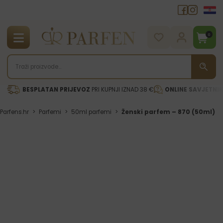
0
BESPLATAN PRIJEVOZ
PRI KUPNJI IZNAD 38 €
ONLINE SAVJETNI
Parfens.hr
>
Parfemi
>
50ml parfemi
>
Ženski parfem – 870 (50ml)