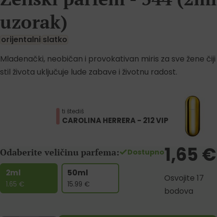
uzorak)
orijentalni
slatko
Mladenački, neobičan i provokativan miris za sve žene čiji
stil života uključuje lude zabave i životnu radost.
ti štediš
CAROLINA HERRERA - 212 VIP
1,65
€
Odaberite veličinu parfema:
Dostupno
2ml
50ml
Osvojite 17
1.65
€
15.99
€
bodova