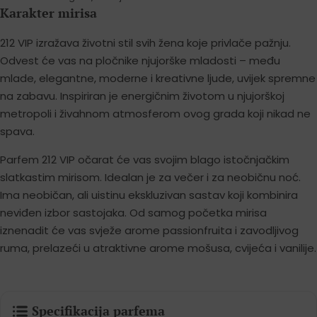
Karakter mirisa
212 VIP izražava životni stil svih žena koje privlače pažnju.
Odvest će vas na pločnike njujorške mladosti – među
mlade, elegantne, moderne i kreativne ljude, uvijek spremne
na zabavu. Inspiriran je energičnim životom u njujorškoj
metropoli i živahnom atmosferom ovog grada koji nikad ne
spava.
Parfem 212 VIP očarat će vas svojim blago istočnjačkim
slatkastim mirisom. Idealan je za večer i za neobičnu noć.
Ima neobičan, ali uistinu ekskluzivan sastav koji kombinira
neviđen izbor sastojaka. Od samog početka mirisa
iznenadit će vas svježe arome passionfruita i zavodljivog
ruma, prelazeći u atraktivne arome mošusa, cvijeća i vanilije.
Specifikacija parfema