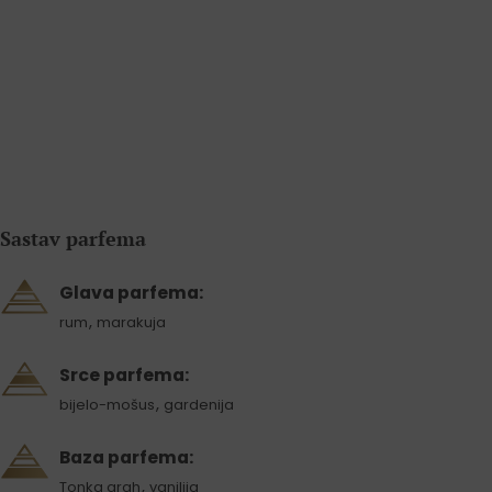
Sastav parfema
Glava parfema:
,
rum
marakuja
Srce parfema:
,
bijelo-mošus
gardenija
Baza parfema:
,
Tonka grah
vanilija