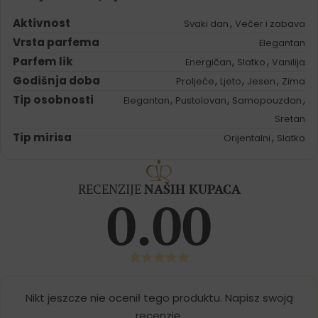
Aktivnost
,
Svaki dan
Večer i zabava
Vrsta parfema
Elegantan
Parfem lik
,
,
Energičan
Slatko
Vanilija
Godišnja doba
,
,
,
Proljeće
Ljeto
Jesen
Zima
Tip osobnosti
,
,
,
Elegantan
Pustolovan
Samopouzdan
Sretan
Tip mirisa
,
Orijentalni
Slatko
RECENZIJE
NAŠIH KUPACA
0.00
Nikt jeszcze nie ocenił tego produktu. Napisz swoją
recenzję.