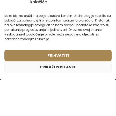
kolačiće
Kako bismo pružili najbolje iskustvo, koristimo tehnologije kao što su
Ženski putni parfem – 931
Muški parfem – 608 (50ml)
kolačići za pohranu i/ili pristup informacijama o uređaju. Pristanak
Inspiriran mirisom:
Inspiriran mirisom:
na ove tehnologije omogućit će nam obradu podataka kao što su
LANCOME - IDOLE
LACOSTE - LACOSTE
ponašanje pregledavanja ili jedinstveni ID-ovi na ovoj stranici.
Neslaganje ili povlačenje privole može negativno utjecati na
2ml
20ml
50ml
100ml
2ml
50ml
određene značajke i funkcije.
8,99
€
15,99
€
PRIHVATITI
PRIKAŽI POSTAVKE
Ženski parfem – 544 (2ml uzorak)
1,65
€
Inspiriran mirisom:
CAROLINA HERRERA - 212 VIP