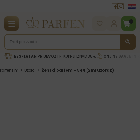
0
BESPLATAN PRIJEVOZ
PRI KUPNJI IZNAD 38 €
ONLINE SAVJETNI
Parfens.hr
>
Uzorci
>
Ženski parfem – 544 (2ml uzorak)