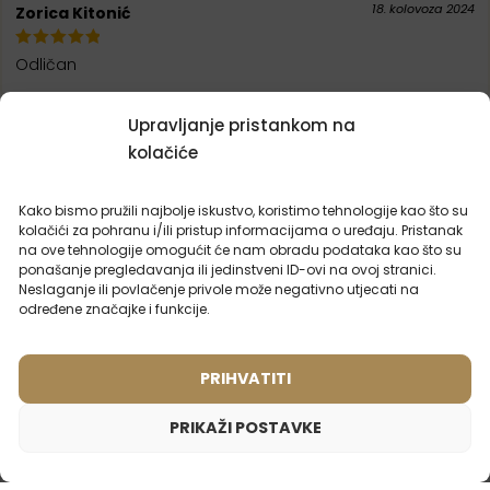
18. kolovoza 2024
Zorica Kitonić
Odličan
Upravljanje pristankom na
kolačiće
Kako bismo pružili najbolje iskustvo, koristimo tehnologije kao što su
kolačići za pohranu i/ili pristup informacijama o uređaju. Pristanak
MOGLO BI VAS
ZANIMALO
na ove tehnologije omogućit će nam obradu podataka kao što su
ponašanje pregledavanja ili jedinstveni ID-ovi na ovoj stranici.
Neslaganje ili povlačenje privole može negativno utjecati na
određene značajke i funkcije.
PRIHVATITI
PRIKAŽI POSTAVKE