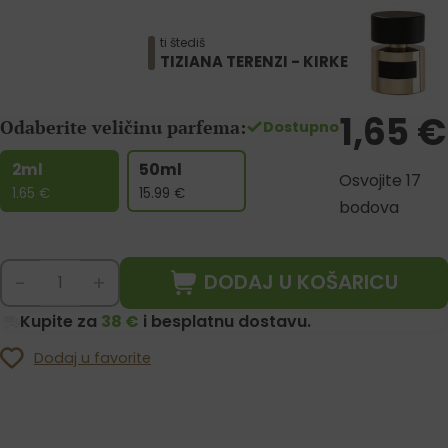
ti štediš
TIZIANA TERENZI - KIRKE
1,65
€
Odaberite veličinu parfema:
Dostupno
2ml
50ml
Osvojite 17
1.65
€
15.99
€
bodova
DODAJ U KOŠARICU
-
+
Kupite za
38 €
i besplatnu dostavu.
Dodaj u favorite