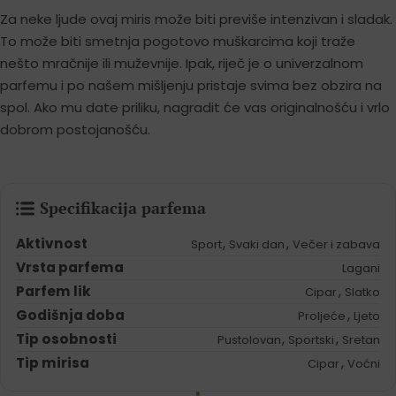
Za neke ljude ovaj miris može biti previše intenzivan i sladak.
To može biti smetnja pogotovo muškarcima koji traže
nešto mračnije ili muževnije. Ipak, riječ je o univerzalnom
parfemu i po našem mišljenju pristaje svima bez obzira na
spol. Ako mu date priliku, nagradit će vas originalnošću i vrlo
dobrom postojanošću.
Specifikacija parfema
Aktivnost
,
,
Sport
Svaki dan
Večer i zabava
Vrsta parfema
Lagani
Parfem lik
,
Cipar
Slatko
Godišnja doba
,
Proljeće
Ljeto
Tip osobnosti
,
,
Pustolovan
Sportski
Sretan
Tip mirisa
,
Cipar
Voćni