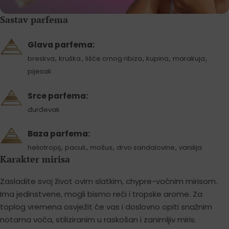
Sastav parfema
Glava parfema:
,
,
,
,
,
breskva
kruška
lišće crnog ribiza
kupina
marakuja
pijesak
Srce parfema:
đurđevak
Baza parfema:
,
,
,
,
heliotropij
paculi
mošus
drvo sandalovine
vanilija
Karakter mirisa
Zasladite svoj život ovim slatkim, chypre-voćnim mirisom.
Ima jedinstvene, mogli bismo reći i tropske arome. Za
toplog vremena osvježit će vas i doslovno opiti snažnim
notama voća, stiliziranim u raskošan i zanimljiv miris.