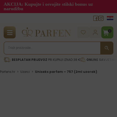
AKCIJA: Kupujte i osvojite stilski bonus uz
narudžbu
0
BESPLATAN PRIJEVOZ
PRI KUPNJI IZNAD 38 €
ONLINE SAVJETNI
Parfens.hr
>
Uzorci
>
Uniseks parfem – 757 (2ml uzorak)