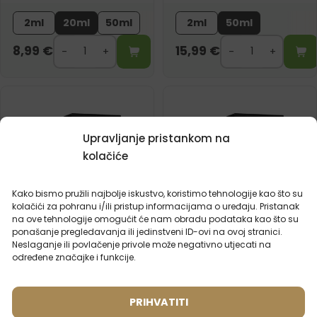
2ml
20ml
50ml
2ml
50ml
8,99
€
15,99
€
Upravljanje pristankom na
kolačiće
Kako bismo pružili najbolje iskustvo, koristimo tehnologije kao što su
kolačići za pohranu i/ili pristup informacijama o uređaju. Pristanak
na ove tehnologije omogućit će nam obradu podataka kao što su
ponašanje pregledavanja ili jedinstveni ID-ovi na ovoj stranici.
Neslaganje ili povlačenje privole može negativno utjecati na
određene značajke i funkcije.
Muški parfem – 613 (50ml)
Muški parfem – 627 (50ml)
Inspiriran mirisom:
PRIHVATITI
(1)
THIERRY MUGLER - A*