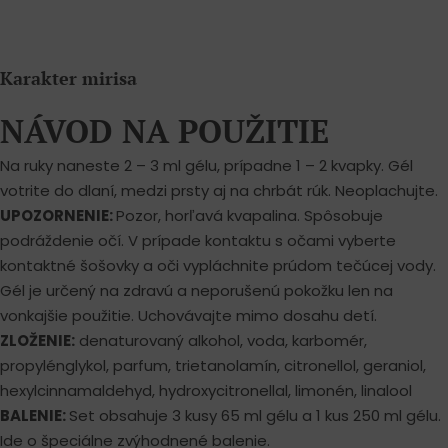
Karakter mirisa
NÁVOD NA POUŽITIE
Na ruky naneste 2 – 3 ml gélu, prípadne 1 – 2 kvapky. Gél
votrite do dlaní, medzi prsty aj na chrbát rúk. Neoplachujte.
UPOZORNENIE:
Pozor, horľavá kvapalina. Spôsobuje
podráždenie očí. V prípade kontaktu s očami vyberte
kontaktné šošovky a oči vypláchnite prúdom tečúcej vody.
Gél je určený na zdravú a neporušenú pokožku len na
vonkajšie použitie. Uchovávajte mimo dosahu detí.
ZLOŽENIE:
denaturovaný alkohol, voda, karbomér,
propylénglykol, parfum, trietanolamín, citronellol, geraniol,
hexylcinnamaldehyd, hydroxycitronellal, limonén, linalool
BALENIE:
Set obsahuje 3 kusy 65 ml gélu a 1 kus 250 ml gélu.
Ide o špeciálne zvýhodnené balenie.