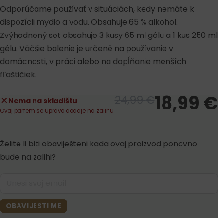
Odporúčame používať v situáciách, kedy nemáte k
dispozícii mydlo a vodu. Obsahuje 65 % alkohol.
Zvýhodnený set obsahuje 3 kusy 65 ml gélu a 1 kus 250 ml
gélu. Väčšie balenie je určené na používanie v
domácnosti, v práci alebo na dopĺňanie menších
fľaštičiek.
18,99
€
24,99
€
Nema na skladištu
Ovaj parfem se upravo dodaje na zalihu
Želite li biti obaviješteni kada ovaj proizvod ponovno
bude na zalihi?
OBAVIJESTI ME