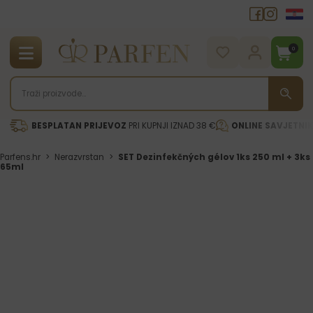
0
BESPLATAN PRIJEVOZ
PRI KUPNJI IZNAD 38 €
ONLINE SAVJETNI
Parfens.hr
>
Nerazvrstan
>
SET Dezinfekčných gélov 1ks 250 ml + 3ks
65ml