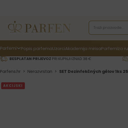
Parfemi
Popis parfema
Uzorci
Akademija mirisa
Parfemi
za ru
BESPLATAN PRIJEVOZ
PRI KUPNJI IZNAD 38 €
Parfens.hr
>
Nerazvrstan
>
SET Dezinfekčných gélov 1ks 25
AKCIJSKI