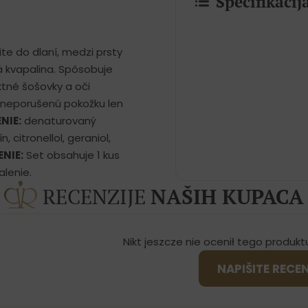
Specifikaci
ite do dlaní, medzi prsty
á kvapalina. Spôsobuje
tné šošovky a oči
a neporušenú pokožku len
NIE:
denaturovaný
 citronellol, geraniol,
ENIE:
Set obsahuje 1 kus
alenie.
RECENZIJE
NAŠIH KUPACA
Nikt jeszcze nie ocenił tego produkt
NAPIŠITE RECE