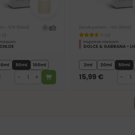
em – 576 (50ml)
Ženski parfem – 501 (50ml)
(1)
(3)
 mirisom:
Inspiriran mirisom:
 CHLOE
DOLCE & GABBANA - LI
20ml
50ml
100ml
2ml
20ml
50ml
€
15,99
€