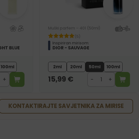
Muški parfem – 401 (50ml)
(5)
Inspiriran mirisom:
GHT BLUE
DIOR - SAUVAGE
100ml
2ml
20ml
50ml
100ml
15,99
€
KONTAKTIRAJTE SAVJETNIKA ZA MIRISE