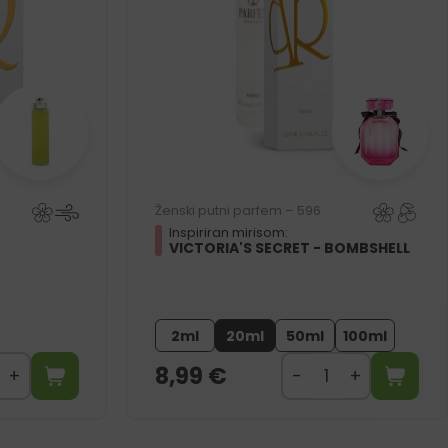
Ženski putni parfem – 596
Inspiriran mirisom:
VICTORIA'S SECRET - BOMBSHELL
2ml
20ml
50ml
100ml
8,99
€