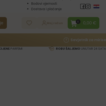
Bodovi vjernosti
Dostava i plaćanje
Veleprodaja
Kontakt
0,00
€
0
je
Moj račun
Savjetnik za mirise
CIJENE
PARFEMI
ROBU ŠALJEMO
UNUTAR 24 SATA