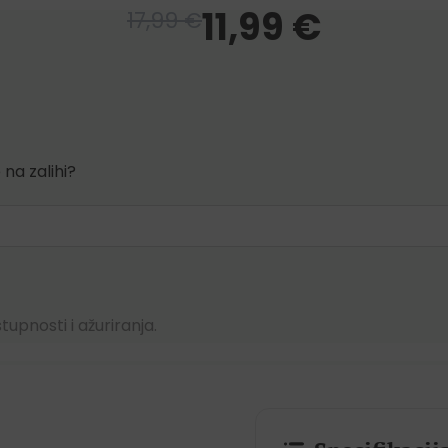
11,99
€
17,99
€
 na zalihi?
upnosti i ažuriranja.