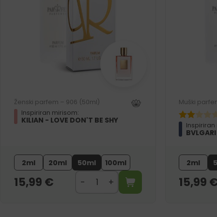
Ženski parfem – 906 (50ml)
Muški parfe
Inspiriran mirisom:
KILIAN - LOVE DON'T BE SHY
Inspiriran
BVLGARI
2ml
20ml
50ml
100ml
2ml
15,99
€
15,99