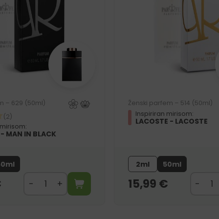
m – 629 (50ml)
Ženski parfem – 514 (50ml)
Inspiriran mirisom:
(2)
LACOSTE - LACOSTE
 mirisom:
 - MAN IN BLACK
50ml
2ml
50ml
€
15,99
€