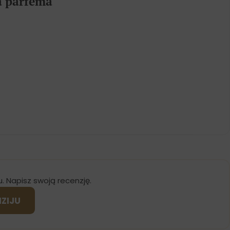
ja parfema
u. Napisz swoją recenzję.
NZIJU