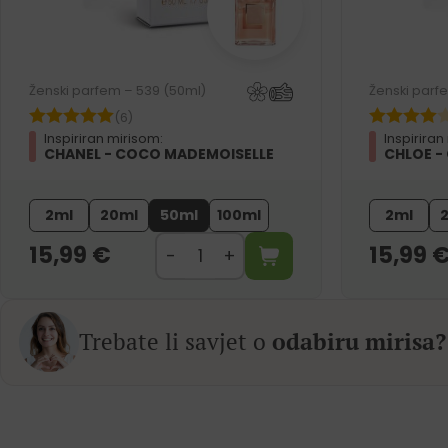
Ženski parfem – 539 (50ml)
Ženski parf
(6)
Inspiriran mirisom:
Inspiriran
CHANEL - COCO MADEMOISELLE
CHLOE -
2ml
20ml
50ml
100ml
2ml
15,99
€
15,99
Trebate li savjet o
odabiru mirisa?