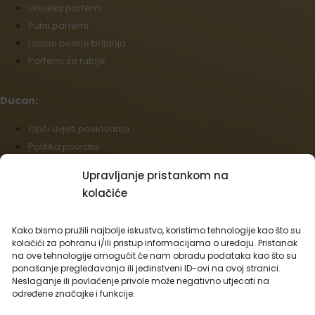
Uniseks parfemi
Putni parfemi
Losion poslije brijanja
Parfemi za rublje
Ducan:
Opći uvjeti poslovanja
Politika povrata
Podaci o dostavi i plaćanju
Upravljanje pristankom na
Politika kolačića (EU)
kolačiće
Veleprodaja
Odustajanje od ugovora
Kako bismo pružili najbolje iskustvo, koristimo tehnologije kao što su
kolačići za pohranu i/ili pristup informacijama o uređaju. Pristanak
Hrvatski
na ove tehnologije omogućit će nam obradu podataka kao što su
ponašanje pregledavanja ili jedinstveni ID-ovi na ovoj stranici.
Mogućnosti prijevoza:
Neslaganje ili povlačenje privole može negativno utjecati na
određene značajke i funkcije.