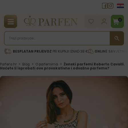
0
BESPLATAN PRIJEVOZ
PRI KUPNJI IZNAD 38 €
ONLINE SAVJETNI
Parfens.hr
>
Blog
>
O parfemima
>
Ženski parfemi Roberto Cavalli.
Hoćete li isprobati ove provokativne i odvažne parfeme?