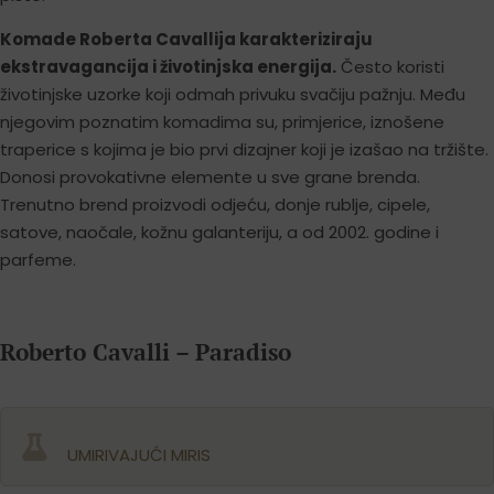
Komade Roberta Cavallija karakteriziraju
ekstravagancija i životinjska energija.
Često koristi
životinjske uzorke koji odmah privuku svačiju pažnju. Među
njegovim poznatim komadima su, primjerice, iznošene
traperice s kojima je bio prvi dizajner koji je izašao na tržište.
Donosi provokativne elemente u sve grane brenda.
Trenutno brend proizvodi odjeću, donje rublje, cipele,
satove, naočale, kožnu galanteriju, a od 2002. godine i
parfeme.
Roberto Cavalli – Paradiso
UMIRIVAJUĆI MIRIS