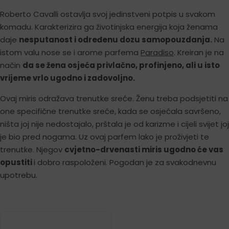
Roberto Cavalli ostavlja svoj jedinstveni potpis u svakom
komadu. Karakterizira ga životinjska energija koja ženama
daje
nesputanost i određenu dozu samopouzdanja.
Na
istom valu nose se i arome parfema
Paradiso
. Kreiran je na
način
da se žena osjeća privlačno, profinjeno, ali u isto
vrijeme vrlo ugodno i zadovoljno
.
Ovaj miris odražava trenutke sreće. Ženu treba podsjetiti na
one specifične trenutke sreće, kada se osjećala savršeno,
ništa joj nije nedostajalo, prštala je od karizme i cijeli svijet joj
je bio pred nogama. Uz ovaj parfem lako je proživjeti te
trenutke. Njegov
cvjetno-drvenasti miris ugodno će vas
opustiti
i dobro raspoloženi. Pogodan je za svakodnevnu
upotrebu.