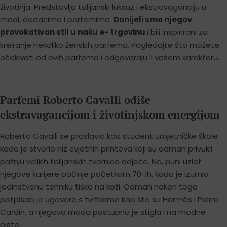
životinja. Predstavlja talijanski luksuz i ekstravaganciju u
modi, dodacima i parfemima.
Donijeli smo njegov
provokativan stil u našu e- trgovinu
i bili inspirirani za
kreiranje nekoliko ženskih parfema. Pogledajte što možete
očekivati od ovih parfema i odgovaraju li vašem karakteru.
Parfemi Roberto Cavalli odiše
ekstravagancijom i životinjskom energijom
Roberto Cavalli se proslavio kao student umjetničke škole
kada je stvorio niz cvjetnih printeva koji su odmah privukli
pažnju velikih talijanskih tvornica odjeće. No, puni uzlet
njegove karijere počinje početkom 70-ih, kada je izumio
jedinstvenu tehniku tiska na koži. Odmah nakon toga
potpisao je ugovore s tvrtkama kao što su Hermés i Pierre
Cardin, a njegova moda postupno je stigla i na modne
piste.