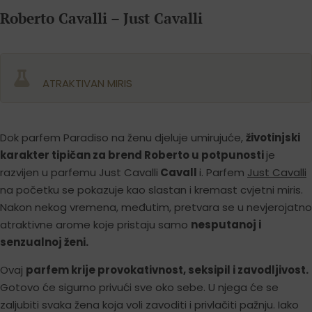
Roberto Cavalli – Just Cavalli
ATRAKTIVAN MIRIS
Dok parfem Paradiso na ženu djeluje umirujuće,
životinjski
karakter tipičan za brend Roberto u potpunosti
je
razvijen u parfemu Just Cavalli
Cavall
i. Parfem
Just Cavalli
na početku se pokazuje kao slastan i kremast cvjetni miris.
Nakon nekog vremena, međutim, pretvara se u nevjerojatno
atraktivne arome koje pristaju samo
nesputanoj i
senzualnoj ženi.
Ovaj
parfem krije provokativnost, seksipil i zavodljivost.
Gotovo će sigurno privući sve oko sebe. U njega će se
zaljubiti svaka žena koja voli zavoditi i privlačiti pažnju. Iako