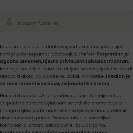
ROMANTIČAN MIRIS
Kada smo prvi put probali ovaj parfem, samo jedna riječ
nam je pala na pamet: očaravajući.
Parfem
Serpentine
je
ugodno ženstven, nježno privlačan i zaista šarmantan.
Ima cvjetno-orijentalni miris u kojem se razvijaju slatki akordi.
Upravo ti akordi daju parfemu dašak romantike.
Idealan je
za žene romantične duše, željne slatkih aroma
.
Naša imitacija br. 42 je izgrađen na istim temeljima kao i
Serpentine parfem. Uglavnom se vrti oko aroma cvijeta
manga u glavi parfema. Srce mirisa je cvjetno, s prodornim
akordima crnog papra. Osnova mirisa je zanimljiva
kombinacija jantara, sandalovine i tolu balzama.
Kombinacija ovih cvjetno-orijentalnih aroma