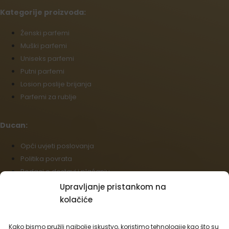
Kategorije proizvoda:
Źenski parfemi
Muški parfemi
Uniseks parfemi
Putni parfemi
Losion poslije brijanja
Parfemi za rublje
Ducan:
Opći uvjeti poslovanja
Politika povrata
Podaci o dostavi i plaćanju
Politika kolačića (EU)
Upravljanje pristankom na
Veleprodaja
kolačiće
Odustajanje od ugovora
Kako bismo pružili najbolje iskustvo, koristimo tehnologije kao što su