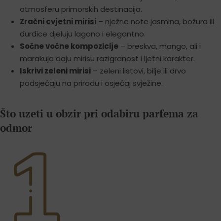
atmosferu primorskih destinacija.
Zračni
cvjetni mirisi
– nježne note jasmina, božura ili
đurđice djeluju lagano i elegantno.
Sočne voćne kompozicije
– breskva, mango, ali i
marakuja daju mirisu razigranost i ljetni karakter.
Iskrivi zeleni mirisi
– zeleni listovi, bilje ili drvo
podsjećaju na prirodu i osjećaj svježine.
Što uzeti u obzir pri odabiru parfema za
odmor