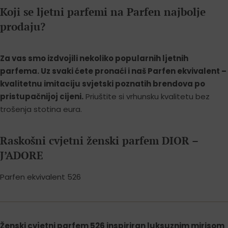
Koji se ljetni parfemi na Parfen najbolje
prodaju?
Za vas smo izdvojili nekoliko popularnih ljetnih
parfema. Uz svaki ćete pronaći i naš Parfen ekvivalent –
kvalitetnu imitaciju svjetski poznatih brendova po
pristupačnijoj cijeni.
Priuštite si vrhunsku kvalitetu bez
trošenja stotina eura.
Raskošni cvjetni ženski parfem DIOR –
J’ADORE
Parfen ekvivalent 526
Ženski cvjetni
parfem 526 inspiriran luksuznim mirisom