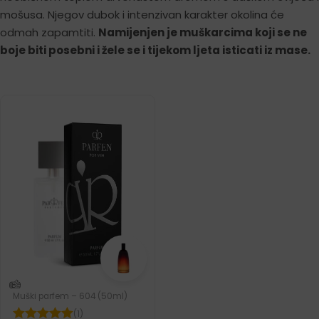
mošusa. Njegov dubok i intenzivan karakter okolina će
odmah zapamtiti.
Namijenjen je muškarcima koji se ne
boje biti posebni i žele se i tijekom ljeta isticati iz mase.
Muški parfem – 604 (50ml)
(1)