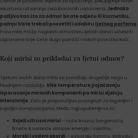
Odmor je posebno vrijeme za opuštanje, prikupljanje novih
iskustava i stvaranje nezaboravnih uspomena.
Jednako
pažljivo kao što za odmor birate odjeću ili kozmetiku,
pažnju biste trebali posvetiti i odabiru
ljetnog parfema
.
Pravi miris može naglasiti atmosferu ljetnih dana i učvrstiti
uspomene koje ćete dugo pamtiti i nakon povratka kući.
Koji mirisi su prikladni za ljetni odmor?
Tijekom vrućih dana mirisi se ponašaju drugačije nego u
hladnijem razdoblju.
Više temperature pojačavaju
isparavanje mirisnih komponenti pa mirisi djeluju
intenzivnije
. Zato je preporučljivo posegnuti za laganijim i
svježijim kompozicijama. Među najpopularnijima su:
Svježi citrusni mirisi
– note limuna, bergamota,
limete ili naranče donose energiju i svježinu.
Morski i vodeni akordi
– evociraju čistoću, slobodu i