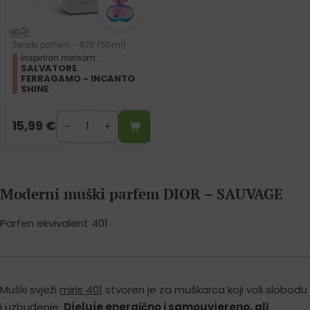
Ženski parfem – 870 (50ml)
Inspiriran mirisom:
SALVATORE
FERRAGAMO - INCANTO
SHINE
15,99
€
Moderni muški parfem DIOR – SAUVAGE
Parfen ekvivalent 401
Muški svježi
miris 401
stvoren je za muškarca koji voli slobodu
i uzbuđenje.
Djeluje energično i samouvjereno, ali