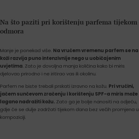
Na što paziti pri korištenju parfema tijekom
odmora
Manje je ponekad više.
Na vrućem vremenu parfem se na
koži razvija puno intenzivnije nego u uobičajenim
uvjetima
. Zato je dovoljna manja količina kako bi miris
djelovao prirodno i ne iritirao vas ili okolinu.
Parfem ne biste trebali prskati izravno na kožu.
Pri vrućini,
jačem sunčevom zračenju i korištenju SPF-a miris može
lagano nadražiti kožu.
Zato ga je bolje nanositi na odjeću,
gdje će se dulje zadržati tijekom dana bez većih promjena u
kompoziciji.