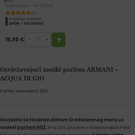
Muški parfem – 401 (50ml)
(5)
Inspiriran mirisom:
DIOR - SAUVAGE
15,99
€
Osvježavajući muški parfem ARMANI –
ACQUA DI GIO
Parfen ekvivalent 602
Osvježite se hladnim dahom Sredozemnog mora uz
vodeni
parfem 602
.
Ima čist, proziran i osvježavajući miris
koji vas budi i puni pozitivnom energijom.
U njemu ćete