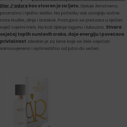
Dior J’adore
kao stvoren je za ljeto.
Djeluje ženstveno,
prozračno i nježno slatko. Na početku vas osvajaju sočne
note kruške, dinje i breskve. Postupno se pretvara u nježan
svjež cvjetni miris. Na koži djeluje lagano i luksuzno.
Stvara
osjećaj toplih sunčevih zraka, daje energiju i povećava
privlačnost
. Idealan je za žene koje se žele osjećati
samouvjereno i optimistično od jutra do večeri.