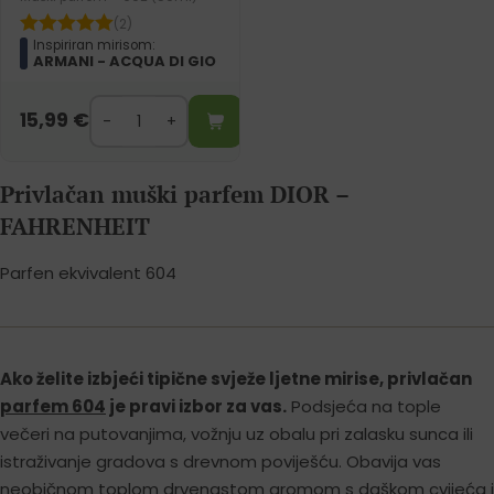
(2)
Inspiriran mirisom:
ARMANI - ACQUA DI GIO
15,99
€
Privlačan muški parfem DIOR –
FAHRENHEIT
Parfen ekvivalent 604
Ako želite izbjeći tipične svježe ljetne mirise, privlačan
parfem 604
je pravi izbor za vas.
Podsjeća na tople
večeri na putovanjima, vožnju uz obalu pri zalasku sunca ili
istraživanje gradova s drevnom poviješću. Obavija vas
neobičnom toplom drvenastom aromom s daškom cvijeća i