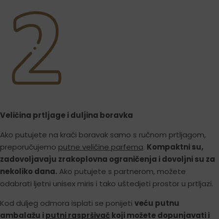
Veličina prtljage i duljina boravka
Ako putujete na kraći boravak samo s ručnom prtljagom,
preporučujemo
putne veličine parfema
.
Kompaktni su,
zadovoljavaju zrakoplovna ograničenja i dovoljni su za
nekoliko dana.
Ako putujete s partnerom, možete
odabrati ljetni unisex miris i tako uštedjeti prostor u prtljazi.
Kod duljeg odmora isplati se ponijeti
veću putnu
ambalažu i
putni raspršivač
koji možete dopunjavati i