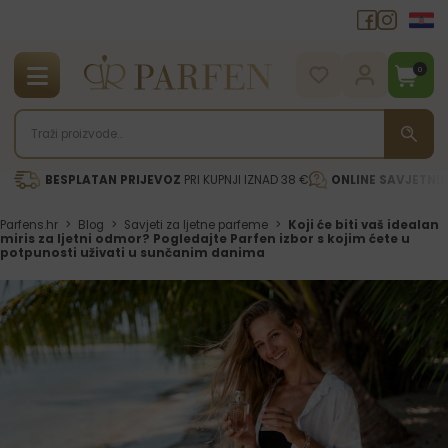
0
BESPLATAN PRIJEVOZ
PRI KUPNJI IZNAD 38 €
ONLINE SAVJETNI
Parfens.hr
>
Blog
>
Savjeti za ljetne parfeme
>
Koji će biti vaš idealan
miris za ljetni odmor? Pogledajte Parfen izbor s kojim ćete u
potpunosti uživati u sunčanim danima