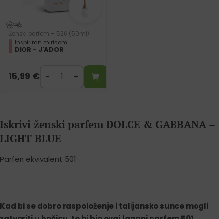
Ženski parfem – 526 (50ml)
Inspiriran mirisom:
DIOR - J'ADOR
15,99
€
Iskrivi ženski parfem DOLCE & GABBANA –
LIGHT BLUE
Parfen ekvivalent 501
Kad bi se dobro raspoloženje i talijansko sunce mogli
zatvoriti u bočicu, to bi bio ovaj lagani
parfem 501