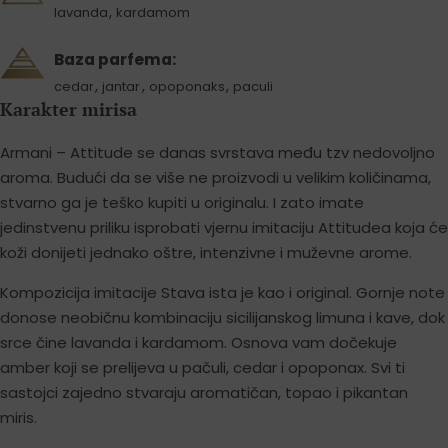
,
lavanda
kardamom
Baza parfema:
,
,
,
cedar
jantar
opoponaks
paculi
Karakter mirisa
Armani – Attitude se danas svrstava među tzv nedovoljno
aroma. Budući da se više ne proizvodi u velikim količinama,
stvarno ga je teško kupiti u originalu. I zato imate
jedinstvenu priliku isprobati vjernu imitaciju Attitudea koja će
koži donijeti jednako oštre, intenzivne i muževne arome.
Kompozicija imitacije Stava ista je kao i original. Gornje note
donose neobičnu kombinaciju sicilijanskog limuna i kave, dok
srce čine lavanda i kardamom. Osnova vam dočekuje
amber koji se prelijeva u pačuli, cedar i opoponax. Svi ti
sastojci zajedno stvaraju aromatičan, topao i pikantan
miris.