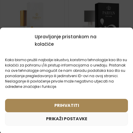
Upravljanje pristankom na
kolačiće
Kako bismo pružili najbolje iskustvo, koristimo tehnologije kao što su
kolačići za pohranu i/ili pristup informacijama o uređaju. Pristanak
na ove tehnologije omogućit će nam obradu podataka kao što su
Ženski putni parfem – 931
Muški parfem – 608 (50ml)
ponašanje pregledavanja ili jedinstveni ID-ovi na ovoj stranici.
Inspiriran mirisom:
Inspiriran mirisom:
Neslaganje ili povlačenje privole može negativno utjecati na
LANCOME - IDOLE
LACOSTE - LACOSTE
određene značajke i funkcije.
2ml
20ml
50ml
100ml
2ml
50ml
PRIHVATITI
8,99
€
15,99
€
PRIKAŽI POSTAVKE