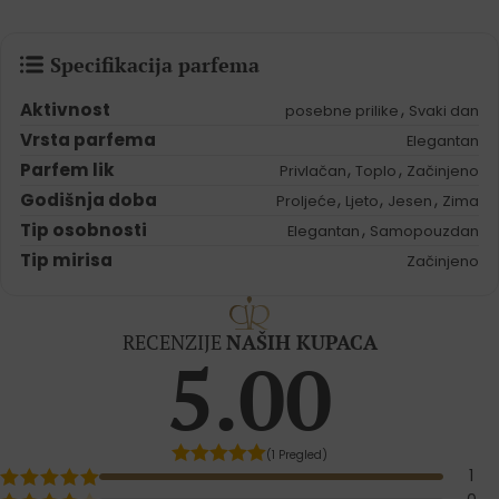
Specifikacija parfema
Aktivnost
,
posebne prilike
Svaki dan
Vrsta parfema
Elegantan
Parfem lik
,
,
Privlačan
Toplo
Začinjeno
Godišnja doba
,
,
,
Proljeće
Ljeto
Jesen
Zima
Tip osobnosti
,
Elegantan
Samopouzdan
Tip mirisa
Začinjeno
RECENZIJE
NAŠIH KUPACA
5.00
(1 Pregled)
1