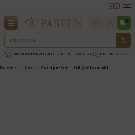
0
BESPLATAN PRIJEVOZ
PRI KUPNJI IZNAD 38 €
ONLINE SAVJETNI
Parfens.hr
>
Uzorci
>
Muški parfem – 665 (2ml uzorak)