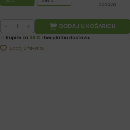
1.65
€
15.99
€
bodova
DODAJ U KOŠARICU
-
+
Kupite za
38 €
i besplatnu dostavu.
Dodaj u favorite