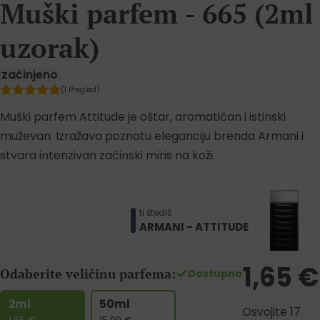
Muški parfem - 665 (2ml
uzorak)
začinjeno
(1 Pregled)
Muški parfem Attitude je oštar, aromatičan i istinski
muževan. Izražava poznatu eleganciju brenda Armani i
stvara intenzivan začinski miris na koži.
ti štediš
ARMANI - ATTITUDE
1,65
€
Odaberite veličinu parfema:
Dostupno
2ml
50ml
Osvojite 17