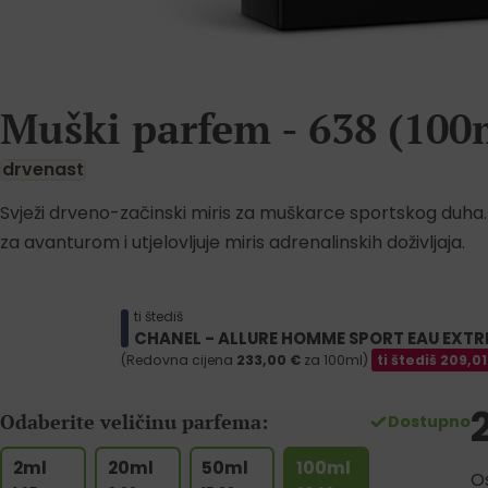
Muški parfem - 638 (100
drvenast
Svježi drveno-začinski miris za muškarce sportskog duha. 
za avanturom i utjelovljuje miris adrenalinskih doživljaja.
ti štediš
CHANEL - ALLURE HOMME SPORT EAU EXT
(Redovna cijena
233,00
€
za 100ml)
ti štediš
209,0
Odaberite veličinu parfema:
Dostupno
2ml
20ml
50ml
100ml
Os