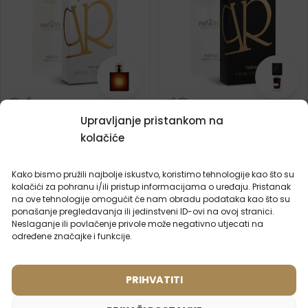
Ženski parfem – 816 (50ml)
Uniseks parfem – 739 (50ml)
Upravljanje pristankom na
Inspiriran mirisom:
(1)
kolačiće
YVES SAINT LAURENT -
Inspiriran mirisom:
OPIUM
NASOMATTO - BLACK
AFGANO
Kako bismo pružili najbolje iskustvo, koristimo tehnologije kao što su
kolačići za pohranu i/ili pristup informacijama o uređaju. Pristanak
2ml
20ml
50ml
2ml
20ml
50ml
100ml
na ove tehnologije omogućit će nam obradu podataka kao što su
ponašanje pregledavanja ili jedinstveni ID-ovi na ovoj stranici.
15,99
€
15,99
€
Neslaganje ili povlačenje privole može negativno utjecati na
određene značajke i funkcije.
PRIHVATITI