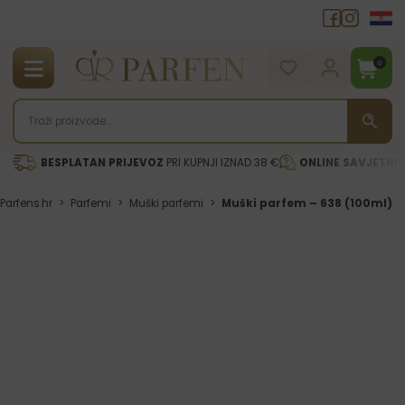
0
BESPLATAN PRIJEVOZ
PRI KUPNJI IZNAD 38 €
ONLINE SAVJETNI
Parfens.hr
>
Parfemi
>
Muški parfemi
>
Muški parfem – 638 (100ml)