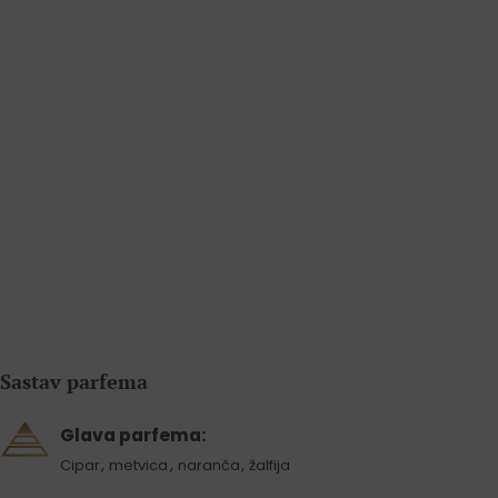
Sastav parfema
Glava parfema:
,
,
,
Cipar
metvica
naranča
žalfija