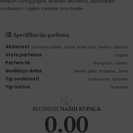
mirisom crnog papra, drvenim akordima, senzualnim
mošusom i toplim mirisom zrna tonke.
Specifikacija parfema
Aktivnost
,
,
,
posebne prilike
Sport
Svaki dan
Večer i zabava
Vrsta parfema
Lagani
Parfem lik
,
Energičan
Svježe
Godišnja doba
,
,
,
Jesen
Ljeto
Proljeće
Zima
Tip osobnosti
,
Pustolovan
Sportski
Tip mirisa
Drvenast
RECENZIJE
NAŠIH KUPACA
0.00