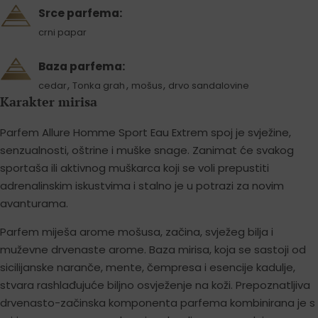
Srce parfema:
crni papar
Baza parfema:
,
,
,
cedar
Tonka grah
mošus
drvo sandalovine
Karakter mirisa
Parfem Allure Homme Sport Eau Extrem spoj je svježine,
senzualnosti, oštrine i muške snage. Zanimat će svakog
sportaša ili aktivnog muškarca koji se voli prepustiti
adrenalinskim iskustvima i stalno je u potrazi za novim
avanturama.
Parfem miješa arome mošusa, začina, svježeg bilja i
muževne drvenaste arome. Baza mirisa, koja se sastoji od
sicilijanske naranče, mente, čempresa i esencije kadulje,
stvara rashlađujuće biljno osvježenje na koži. Prepoznatljiva
drvenasto-začinska komponenta parfema kombinirana je s