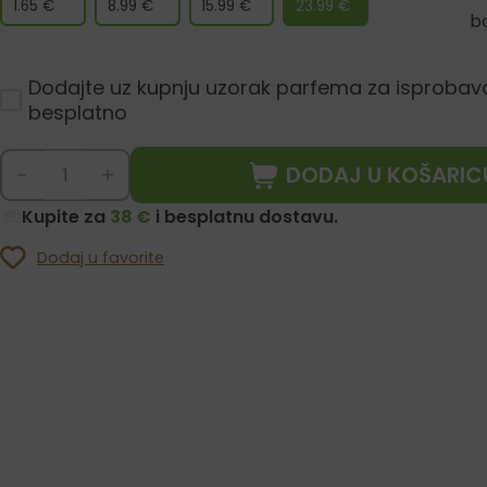
1.65
€
8.99
€
15.99
€
23.99
€
b
Dodajte uz kupnju uzorak parfema za isprobav
besplatno
DODAJ U KOŠARIC
-
+
Kupite za
38 €
i besplatnu dostavu.
Dodaj u favorite