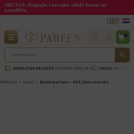
AKCIJA: Kupujte i osvojite stilski bonus uz
narudžbu
0
BESPLATAN PRIJEVOZ
PRI KUPNJI IZNAD 38 €
ONLINE SAVJETNI
Parfens.hr
>
Uzorci
>
Muški parfem – 404 (2ml uzorak)