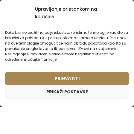
Upravljanje pristankom na
MOGLO BI VAS
ZANIMALO
kolačiće
Kako bismo pružili najbolje iskustvo, koristimo tehnologije kao što su
kolačići za pohranu i/ili pristup informacijama o uređaju. Pristanak
na ove tehnologije omogućit će nam obradu podataka kao što su
ponašanje pregledavanja ili jedinstveni ID-ovi na ovoj stranici.
Neslaganje ili povlačenje privole može negativno utjecati na
određene značajke i funkcije.
PRIHVATITI
PRIKAŽI POSTAVKE
Muški parfem – 404 (2ml uzorak)
Ženski putni parfem – 854
Ženski parfem – 840 (50ml)
1,65
€
Inspiriran mirisom:
Inspiriran mirisom:
Inspiriran mirisom:
DOLCE & GABBANA - INTENSO
CHANEL - CHANCE EAU
GUCCI - GUCCI BY
TENDRE
GUCCI