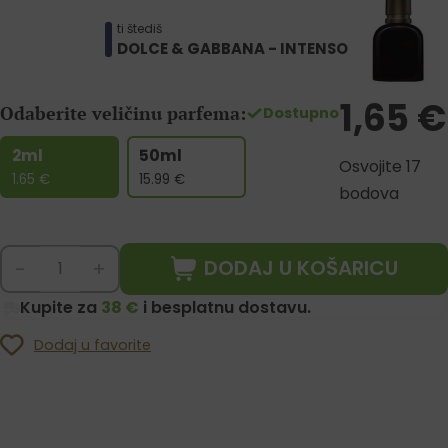
ti štediš
DOLCE & GABBANA - INTENSO
1,65
€
Odaberite veličinu parfema:
Dostupno
2ml
50ml
Osvojite 17
1.65
€
15.99
€
bodova
DODAJ U KOŠARICU
-
+
Kupite za
38 €
i besplatnu dostavu.
Dodaj u favorite