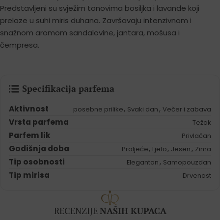
Predstavljeni su svježim tonovima bosiljka i lavande koji
prelaze u suhi miris duhana. Završavaju intenzivnom i
snažnom aromom sandalovine, jantara, mošusa i
čempresa.
Specifikacija parfema
Aktivnost
,
,
posebne prilike
Svaki dan
Večer i zabava
Vrsta parfema
Težak
Parfem lik
Privlačan
Godišnja doba
,
,
,
Proljeće
Ljeto
Jesen
Zima
Tip osobnosti
,
Elegantan
Samopouzdan
Tip mirisa
Drvenast
RECENZIJE
NAŠIH KUPACA