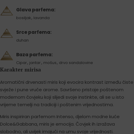
Glava parfema:
,
bosiljak
lavanda
Srce parfema:
duhan
Baza parfema:
,
,
,
Cipar
jantar
mošus
drvo sandalovine
Karakter mirisa
Aromatični drvenasti miris koji evocira kontrast između čiste
svježe i pune vruće arome. Savršeno pristaje poštenom
modernom čovjeku koji slijedi svoje instinkte, ali se u isto
vrijeme temelji na tradiciji i poštenim vrijednostima.
Miris inspiriran parfemom Intenso, djelom modne kuće
Dolce&Gabbana, miris je emocija. Čovjek ih izražava
slobodno, ali uvijek imajući na umu svoje vrijednosti.