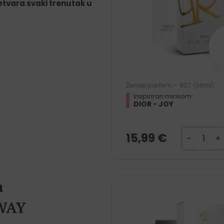
retvara svaki trenutak u
Ženski parfem – 927 (50ml)
Inspiriran mirisom:
DIOR - JOY
15,99
€
a
 WAY