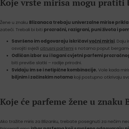
Koje vrste mirisa mogu pratiti
Žene u znaku
Blizanaca trebaju univerzalne mirise prikla
zateći. Trebali bi biti
prozračni, razigrani, puni života i po
Savršeno im odgovaraju iskričavi
voćni mirisi
. Daju
osvojiti svježi
citrusni parfemi
s notama poput bergamota
Odličan izbor su i lagani cvjetni parfemi prozračn
biti previše slatki – radije prirodni.
Sviđaju im se i netipične kombinacije.
Vole kada miris
biljnim i začinskim notama
koji postupno otkrivaju svo
Koje će parfeme žene u znaku B
Ako tražite miris za Blizanku, trebate posegnuti za nečim n
Pripremili smo
izbor parfema koji savršeno odgovaraju njez