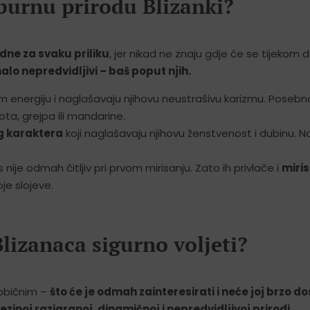
 burnu prirodu Blizanki?
dne za svaku priliku
, jer nikad ne znaju gdje će se tijekom 
malo nepredvidljivi – baš poput njih.
 im energiju i naglašavaju njihovu neustrašivu karizmu. Posebn
, grejpa ili mandarine.
og karaktera
koji naglašavaju njihovu ženstvenost i dubinu. N
 nije odmah čitljiv pri prvom mirisanju. Zato ih privlače i
miris
je slojeve.
lizanaca sigurno voljeti?
eobičnim –
što će je odmah zainteresirati i neće joj brzo do
inoj razigranoj, dinamičnoj i nepredvidljivoj prirodi.