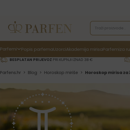
Parfemi
Popis parfema
Uzorci
Akademija mirisa
Parfemi
za ru
BESPLATAN PRIJEVOZ
PRI KUPNJI IZNAD 38 €
Parfens.hr
>
Blog
>
Horoskop miriše
>
Horoskop mirisa za 