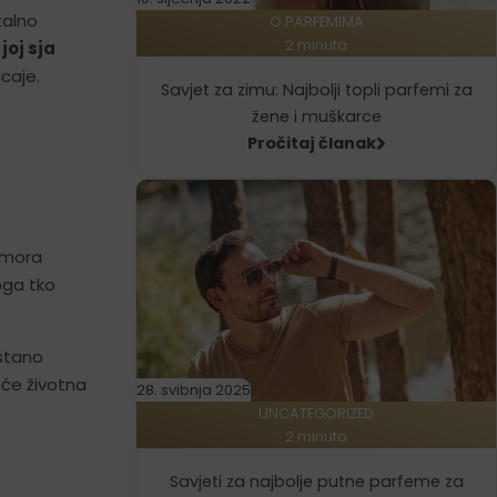
talno
O PARFEMIMA
2 minuta
joj sja
caje.
Savjet za zimu: Najbolji topli parfemi za
žene i muškarce
Pročitaj članak
 mora
oga tko
estano
eće životna
28. svibnja 2025
UNCATEGORIZED
2 minuta
Savjeti za najbolje putne parfeme za