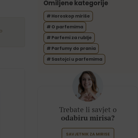
Omiljene kategorije
Horoskop miriše
O parfemima
o
Parfemi za rublje
Parfumy do prania
Sastojci u parfemima
Trebate li savjet o
odabiru mirisa?
SAVJETNIK ZA MIRISE