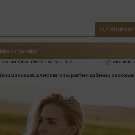
Pretraživan
blje
Radnje
Pokloni
ONLINE SAVJETNIK
PRILIKOM KUPNJE
AKCIJSKE 
ženu u znaku BLIZANCI: Biramo parfem za ženu s beskonač