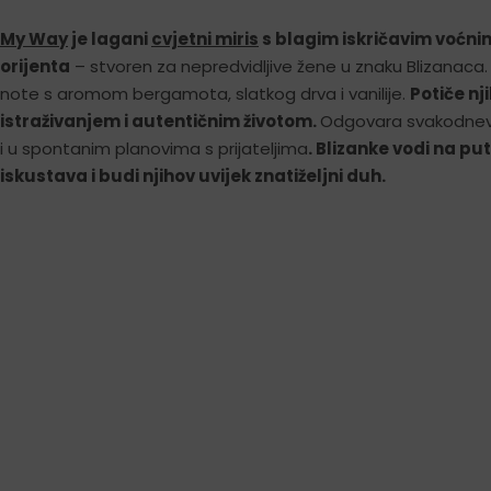
My Way
je lagani
cvjetni miris
s blagim iskričavim voćn
orijenta
– stvoren za nepredvidljive žene u znaku Blizanaca.
note s aromom bergamota, slatkog drva i vanilije.
Potiče nj
istraživanjem i autentičnim životom.
Odgovara svakodnevn
i u spontanim planovima s prijateljima
. Blizanke vodi na p
iskustava i budi njihov uvijek znatiželjni duh.