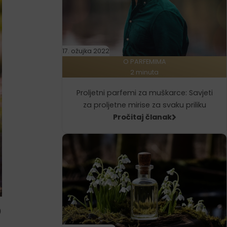
17. ožujka 2022
O PARFEMIMA
2 minuta
Proljetni parfemi za muškarce: Savjeti
za proljetne mirise za svaku priliku
Pročitaj članak
o