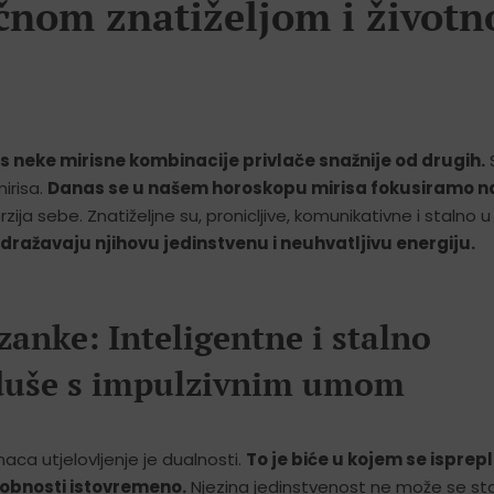
čnom znatiželjom i život
s neke mirisne kombinacije privlače snažnije od drugih.
S
mirisa.
Danas se u našem horoskopu mirisa fokusiramo n
rzija sebe. Znatiželjne su, pronicljive, komunikativne i stalno 
odražavaju njihovu jedinstvenu i neuhvatljivu energiju.
zanke: Inteligentne i stalno
duše s impulzivnim umom
aca utjelovljenje je dualnosti.
To je biće u kojem se isprepl
sobnosti istovremeno.
Njezina jedinstvenost ne može se stav