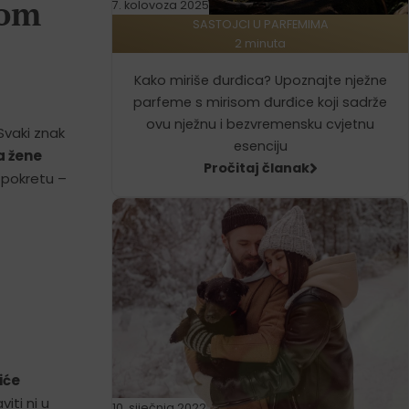
nom
7. kolovoza 2025
SASTOJCI U PARFEMIMA
2 minuta
Kako miriše đurđica? Upoznajte nježne
parfeme s mirisom đurđice koji sadrže
ovu nježnu i bezvremensku cvjetnu
vaki znak
esenciju
a žene
Pročitaj članak
u pokretu –
iće
iti ni u
10. siječnja 2022