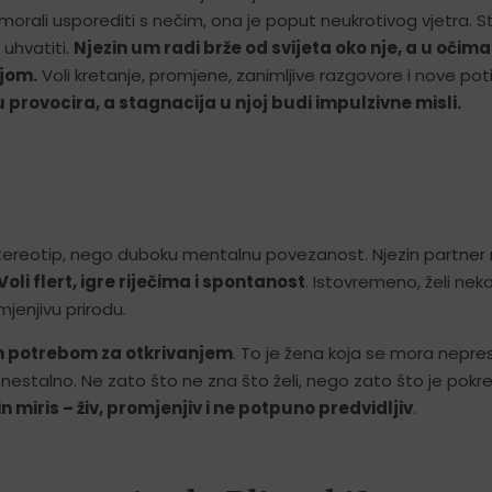
 morali usporediti s nečim, ona je poput neukrotivog vjetra. S
 uhvatiti.
Njezin um radi brže od svijeta oko nje, a u očima 
ljom.
Voli kretanje, promjene, zanimljive razgovore i nove poti
u provocira, a stagnacija u njoj budi impulzivne misli.
 stereotip, nego duboku mentalnu povezanost. Njezin partner
Voli flert, igre riječima i spontanost
. Istovremeno, želi nek
jenjivu prirodu.
nom potrebom za otkrivanjem
. To je žena koja se mora nepr
 nestalno. Ne zato što ne zna što želi, nego zato što je pokr
in miris – živ, promjenjiv i ne potpuno predvidljiv
.