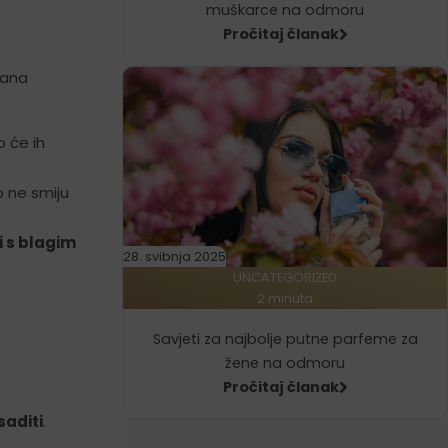
muškarce na odmoru
Pročitaj članak
dana
o će ih
o ne smiju
i s blagim
28. svibnja 2025
UNCATEGORIZED
2 minuta
Savjeti za najbolje putne parfeme za
žene na odmoru
Pročitaj članak
saditi
.