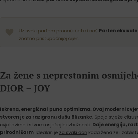
Uz svaki parfem pronaći ćete i naš
Parfen ekvivale
znatno pristupačnijoj cijeni.
Za žene s neprestanim osmijeh
DIOR – JOY
Iskrena, energična i puna optimizma. Ovaj moderni cvjet
stvoren je za razigranu dušu Blizanke.
Spaja svježe citruse
cvjetovima i stvara osjećaj bezbrižnosti.
Daje energiju, raz
prirodni šarm
. Idealan je
za svaki dan
kada žena želi zablista