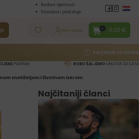
Bodovi vjernosti
Dostava i plaćanje
Veleprodaja
Kontakt
0,00
€
0
je
Moj račun
Savjetnik za mirise
CIJENE
PARFEMI
ROBU ŠALJEMO
UNUTAR 24 SATA
nom znatiželjom i životnom iskrom
Najčitaniji članci