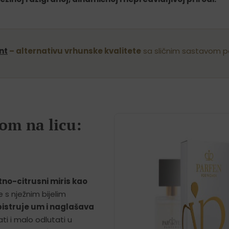
nt
– alternativu vrhunske kvalitete
sa sličnim sastavom p
om na licu:
no-citrusni miris kao
 s nježnim bijelim
bistruje um i naglašava
ti i malo odlutati u