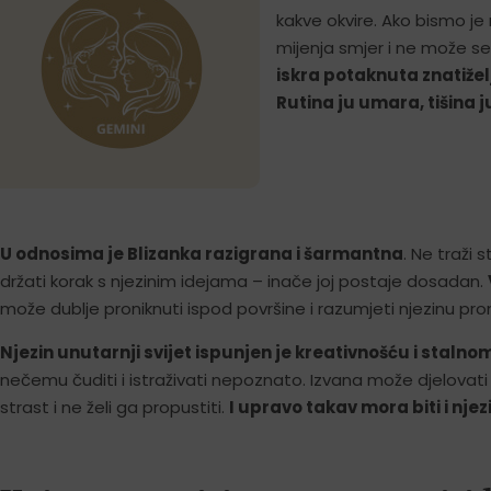
kakve okvire. Ako bismo je
mijenja smjer i ne može se
iskra potaknuta znatiže
Rutina ju umara, tišina j
U odnosima je Blizanka razigrana i šarmantna
. Ne traži
držati korak s njezinim idejama – inače joj postaje dosadan.
može dublje proniknuti ispod površine i razumjeti njezinu prom
Njezin unutarnji svijet ispunjen je kreativnošću i stal
nečemu čuditi i istraživati nepoznato. Izvana može djelovati
strast i ne želi ga propustiti.
I upravo takav mora biti i njez