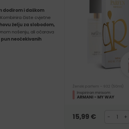
im dodirom i daškom
 Kombinira čiste cvjetne
ihovu želju za slobodom,
om nošenju, ali očarava
ut pun neočekivanih
Ženski parfem – 932 (50ml)
Inspiriran mirisom:
ARMANI - MY WAY
15,99
€