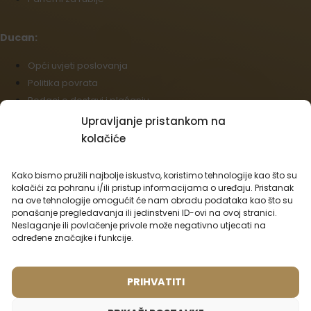
Ducan:
Opći uvjeti poslovanja
Politika povrata
Podaci o dostavi i plaćanju
Politika kolačića (EU)
Upravljanje pristankom na
Veleprodaja
kolačiće
Odustajanje od ugovora
Kako bismo pružili najbolje iskustvo, koristimo tehnologije kao što su
Hrvatski
kolačići za pohranu i/ili pristup informacijama o uređaju. Pristanak
na ove tehnologije omogućit će nam obradu podataka kao što su
Mogućnosti prijevoza:
ponašanje pregledavanja ili jedinstveni ID-ovi na ovoj stranici.
Neslaganje ili povlačenje privole može negativno utjecati na
određene značajke i funkcije.
Mogućnosti plaćanja:
PRIHVATITI
© 2026 - Sva prava pridržana.