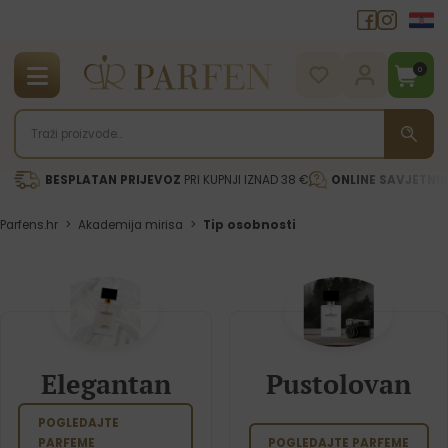
0
BESPLATAN PRIJEVOZ
PRI KUPNJI IZNAD 38 €
ONLINE SAVJETNI
Parfens.hr
>
Akademija mirisa
>
Tip osobnosti
Elegantan
Pustolovan
POGLEDAJTE
PARFEME
POGLEDAJTE PARFEME