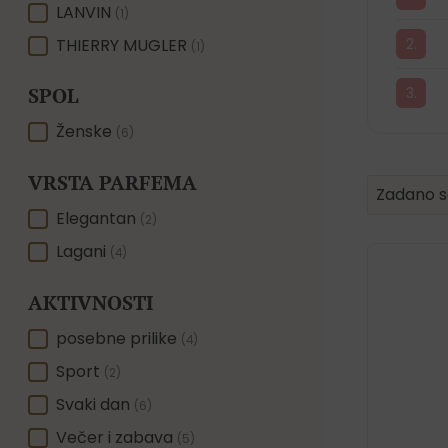
LANVIN
(1)
THIERRY MUGLER
(1)
SPOL
SPOL
Ženske
(6)
VRSTA PARFEMA
Product 
Sort conte
Sort con
Zadano s
VRSTA PARFEMA
Elegantan
(2)
Lagani
(4)
AKTIVNOSTI
AKTIVNOSTI
posebne prilike
(4)
Sport
(2)
Svaki dan
(6)
Večer i zabava
(5)