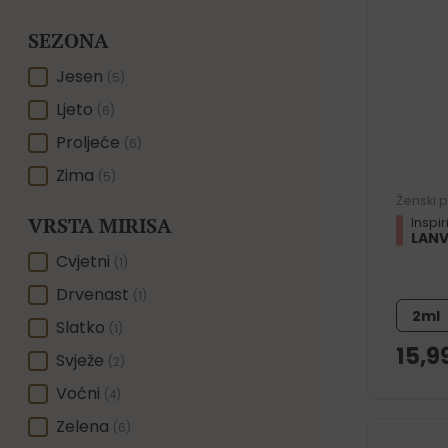
SEZONA
SEZONA
Jesen
(5)
Ljeto
(6)
Proljeće
(6)
Zima
(5)
Ženski 
VRSTA MIRISA
Inspi
LANV
VRSTA MIRISA
Cvjetni
(1)
Drvenast
(1)
2ml
Slatko
(1)
15,9
Svježe
(2)
Voćni
(4)
Zelena
(6)