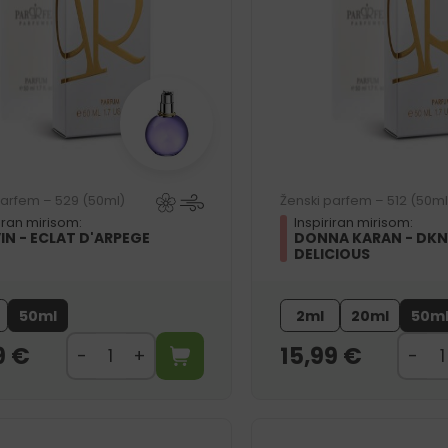
parfem – 529 (50ml)
Ženski parfem – 512 (50ml
riran mirisom:
Inspiriran mirisom:
IN - ECLAT D'ARPEGE
DONNA KARAN - DKN
DELICIOUS
50ml
2ml
20ml
50m
9
€
15,99
€