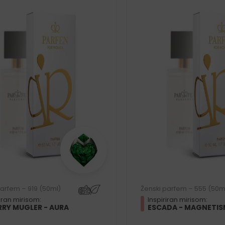
parfem – 919 (50ml)
Ženski parfem – 555 (50m
riran mirisom:
Inspiriran mirisom:
RRY MUGLER - AURA
ESCADA - MAGNETIS