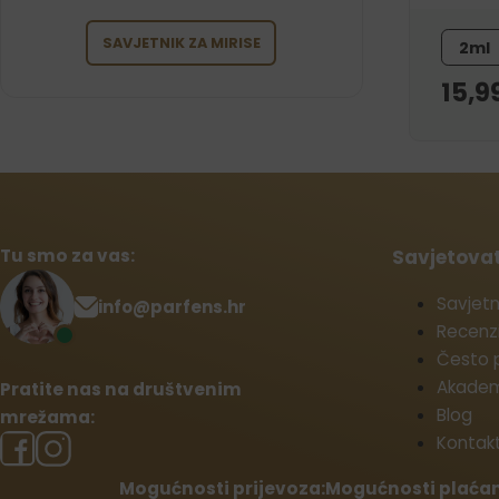
SAVJETNIK ZA MIRISE
2ml
15,9
Tu smo za vas:
Savjetova
Savjetn
info@parfens.hr
Recenzi
Često p
Akademi
Pratite nas na društvenim
Blog
mrežama:
Kontak
Mogućnosti prijevoza:
Mogućnosti plaćan