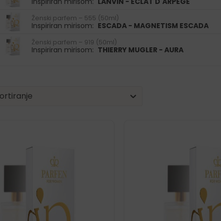
Inspiriran mirisom:
LANVIN - ECLAT D'ARPEGE
Ženski parfem – 555 (50ml)
Inspiriran mirisom:
ESCADA - MAGNETISM ESCADA
Ženski parfem – 919 (50ml)
Inspiriran mirisom:
THIERRY MUGLER - AURA
| Sorting
nt
tent
ortiranje