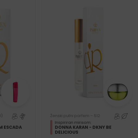
l)
Ženski putni parfem – 512
Inspiriran mirisom:
M ESCADA
DONNA KARAN - DKNY BE
DELICIOUS