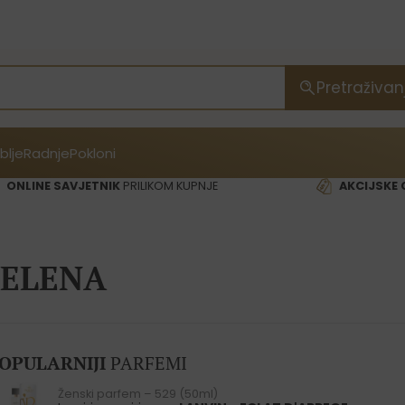
Pretraživan
blje
Radnje
Pokloni
ONLINE SAVJETNIK
PRILIKOM KUPNJE
AKCIJSKE 
ELENA
OPULARNIJI
PARFEMI
Ženski parfem – 529 (50ml)