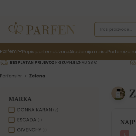
Parfemi
Popis parfema
Uzorci
Akademija mirisa
Parfemi
za ru
BESPLATAN PRIJEVOZ
PRI KUPNJI IZNAD 38 €
Parfens.hr
>
Zelena
Z
MARKA
MARKA
DONNA KARAN
(2)
ESCADA
(1)
NAJP
GIVENCHY
(1)