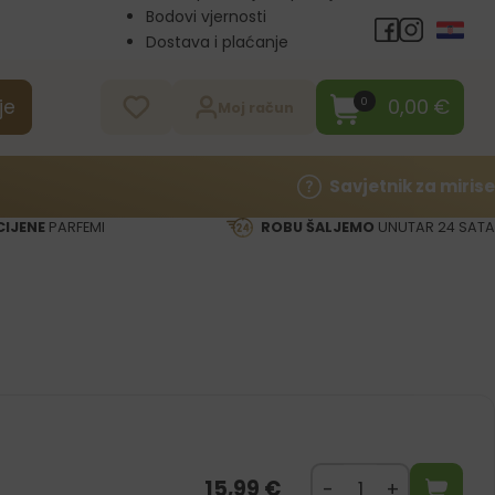
Bodovi vjernosti
Dostava i plaćanje
Veleprodaja
Kontakt
0,00
€
0
je
Moj račun
Savjetnik za mirise
CIJENE
PARFEMI
ROBU ŠALJEMO
UNUTAR 24 SATA
15,99
€