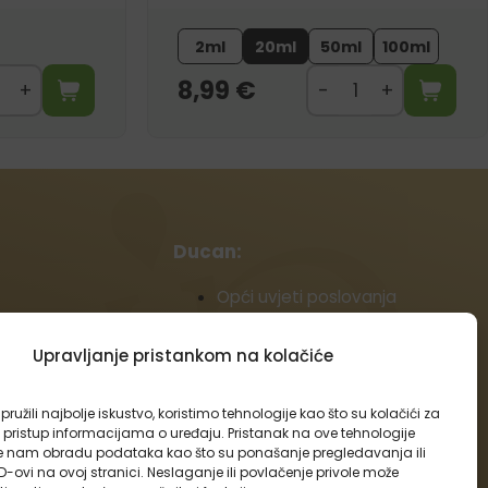
2ml
20ml
50ml
100ml
8,99
€
:
Ducan:
Opći uvjeti poslovanja
Politika povrata
Podaci o dostavi i plaćanju
Upravljanje pristankom na kolačiće
Politika kolačića (EU)
a
Veleprodaja
ružili najbolje iskustvo, koristimo tehnologije kao što su kolačići za
Odustajanje od ugovora
i pristup informacijama o uređaju. Pristanak na ove tehnologije
 nam obradu podataka kao što su ponašanje pregledavanja ili
ID-ovi na ovoj stranici. Neslaganje ili povlačenje privole može