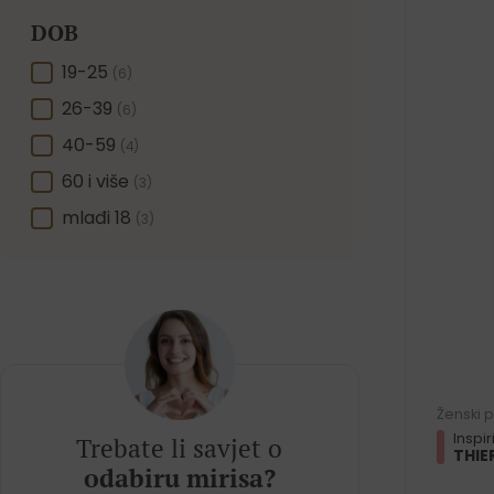
DOB
DOB
19-25
(6)
26-39
(6)
40-59
(4)
60 i više
(3)
mlađi 18
(3)
Ženski 
Inspi
Trebate li savjet o
THIE
odabiru mirisa?