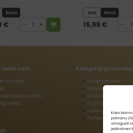
50ml
2ml
50ml
9
€
15,99
€
t ćemo vam:
Kategorije proizvoda
ik za mirise
Źenski parfemi
je
Muški parfemi
ostavljana pitanja
Uniseks parfemi
ja mirisa
Putni parfemi
Losion poslije brijanj
Kako bismo p
t
Parfemi za rublje
pohranu i/il
omogućit će
jedinstveni 
ja: