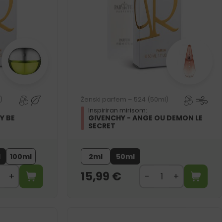
)
Ženski parfem – 524 (50ml)
Inspiriran mirisom:
Y BE
GIVENCHY - ANGE OU DEMON LE
SECRET
l
100ml
2ml
50ml
15,99
€