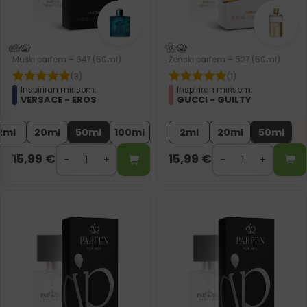
Muški parfem – 647 (50ml)
Ženski parfem – 527 (50ml)
(3)
(1)
Inspiriran mirisom:
Inspiriran mirisom:
VERSACE - EROS
GUCCI - GUILTY
2ml
20ml
50ml
100ml
2ml
20ml
50ml
15,99
€
15,99
€