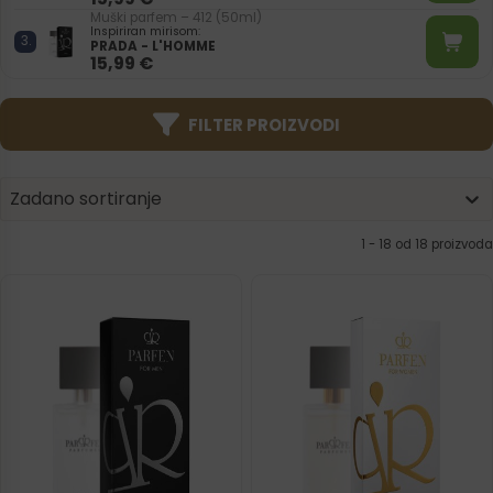
Muški parfem – 412 (50ml)
Inspiriran mirisom:
PRADA - L'HOMME
15,99
€
FILTER PROIZVODI
Product | Sorting
Sort content
Sort content
Zadano sortiranje
1 - 18 od 18 proizvoda