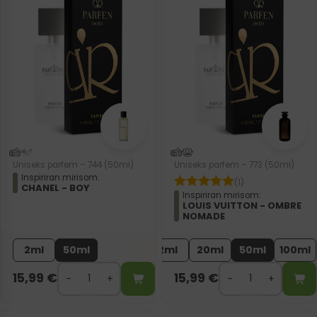
Uniseks parfem – 744 (50ml)
Uniseks parfem – 773 (50ml)
Inspiriran mirisom:
(1)
CHANEL - BOY
Inspiriran mirisom:
LOUIS VUITTON - OMBRE
NOMADE
2ml
50ml
2ml
20ml
50ml
100ml
15,99
€
15,99
€