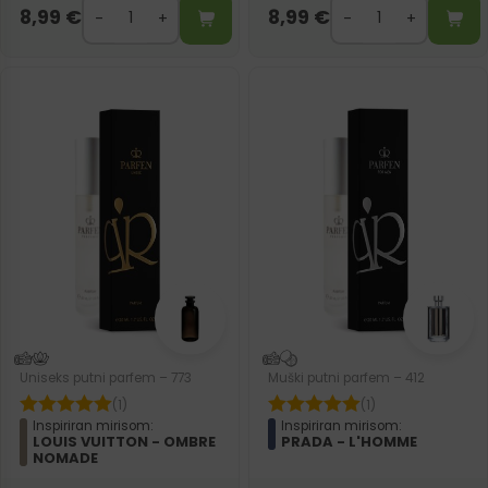
8,99
€
8,99
€
Uniseks putni parfem – 773
Muški putni parfem – 412
(1)
(1)
Inspiriran mirisom:
Inspiriran mirisom:
LOUIS VUITTON - OMBRE
PRADA - L'HOMME
NOMADE