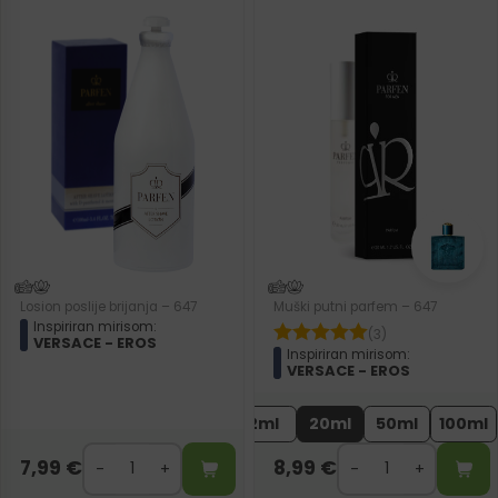
Losion poslije brijanja – 647
Muški putni parfem – 647
Inspiriran mirisom:
(3)
VERSACE - EROS
Inspiriran mirisom:
VERSACE - EROS
2ml
20ml
50ml
100ml
7,99
€
8,99
€