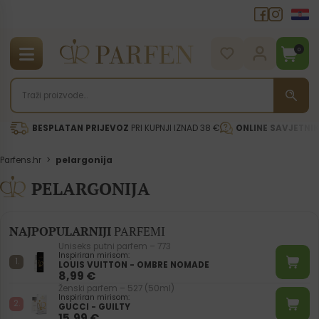
0
BESPLATAN PRIJEVOZ
PRI KUPNJI IZNAD 38 €
ONLINE SAVJETNI
Parfens.hr
>
pelargonija
PELARGONIJA
NAJPOPULARNIJI
PARFEMI
Uniseks putni parfem – 773
Inspiriran mirisom:
LOUIS VUITTON - OMBRE NOMADE
8,99
€
Ženski parfem – 527 (50ml)
Inspiriran mirisom:
GUCCI - GUILTY
15,99
€