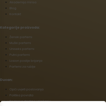
Akademija mirisa
Blog
Kontakt
Kategorije proizvoda:
Źenski parfemi
Muški parfemi
Uniseks parfemi
Putni parfemi
Losion poslije brijanja
Parfemi za rublje
Ducan:
Opći uvjeti poslovanja
Politika povrata
Podaci o dostavi i plaćanju