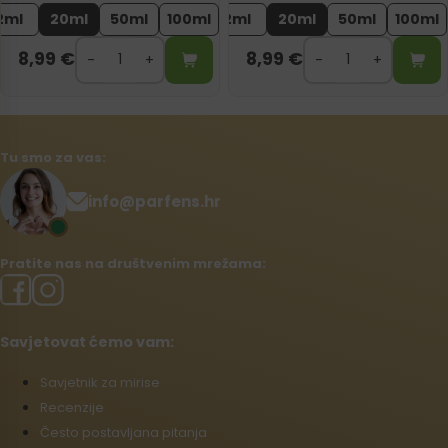
2ml
20ml
50ml
100ml
2ml
20ml
50ml
100ml
8,99
€
8,99
€
Tu smo za vas:
info@parfens.hr
Pratite nas na društvenim mrežama:
Savjetovat ćemo vam:
Savjetnik za mirise
Recenzije
Često postavljana pitanja