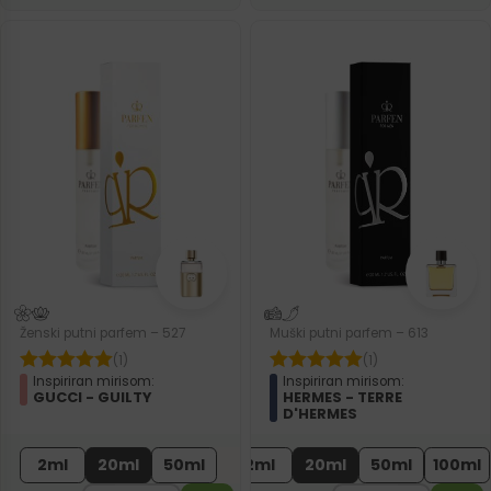
Ženski putni parfem – 527
Muški putni parfem – 613
(1)
(1)
Inspiriran mirisom:
Inspiriran mirisom:
GUCCI - GUILTY
HERMES - TERRE
D'HERMES
2ml
20ml
50ml
2ml
20ml
50ml
100ml