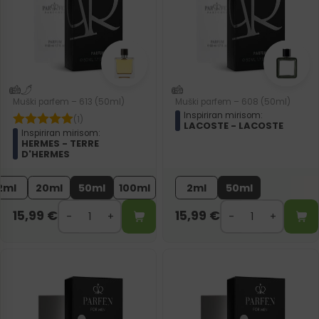
Muški parfem – 613 (50ml)
Muški parfem – 608 (50ml)
Inspiriran mirisom:
(1)
LACOSTE - LACOSTE
Inspiriran mirisom:
HERMES - TERRE
D'HERMES
2ml
20ml
50ml
100ml
2ml
50ml
15,99
€
15,99
€