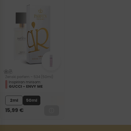
Ženski parfem – 534 (50ml)
Inspiriran mirisom:
GUCCI - ENVY ME
2ml
50ml
15,99
€