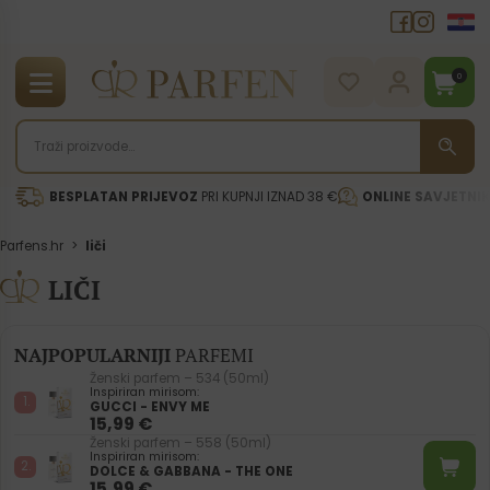
0
BESPLATAN PRIJEVOZ
PRI KUPNJI IZNAD 38 €
ONLINE SAVJETNI
Parfens.hr
>
liči
LIČI
NAJPOPULARNIJI
PARFEMI
Ženski parfem – 534 (50ml)
Inspiriran mirisom:
GUCCI - ENVY ME
15,99
€
Ženski parfem – 558 (50ml)
Inspiriran mirisom:
DOLCE & GABBANA - THE ONE
15,99
€