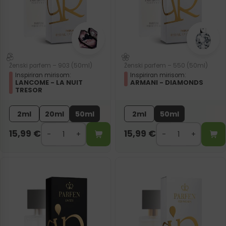
Ženski parfem – 903 (50ml)
Ženski parfem – 550 (50ml)
Inspiriran mirisom:
Inspiriran mirisom:
LANCOME - LA NUIT
ARMANI - DIAMONDS
TRESOR
2ml
20ml
50ml
2ml
50ml
15,99
€
15,99
€