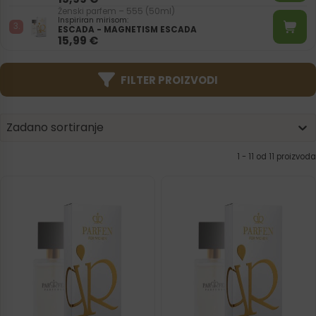
Ženski parfem – 555 (50ml)
Inspiriran mirisom:
ESCADA - MAGNETISM ESCADA
15,99
€
FILTER PROIZVODI
Product | Sorting
Sort content
Sort content
Zadano sortiranje
1 - 11 od 11 proizvoda