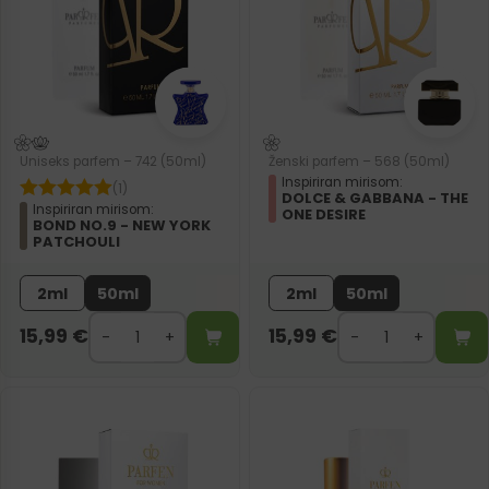
Uniseks parfem – 742 (50ml)
Ženski parfem – 568 (50ml)
Inspiriran mirisom:
(1)
DOLCE & GABBANA - THE
Inspiriran mirisom:
ONE DESIRE
BOND NO.9 - NEW YORK
PATCHOULI
2ml
50ml
2ml
50ml
15,99
€
15,99
€