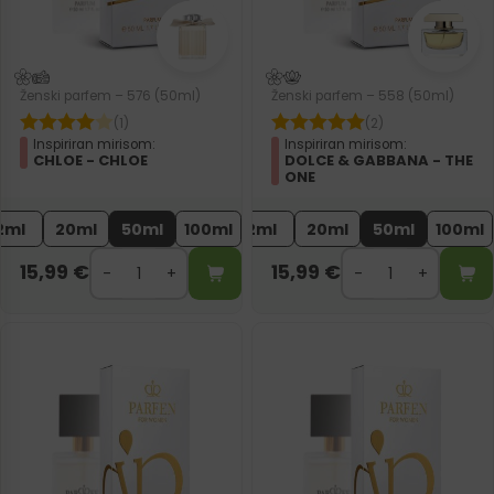
Ženski parfem – 576 (50ml)
Ženski parfem – 558 (50ml)
(1)
(2)
Inspiriran mirisom:
Inspiriran mirisom:
CHLOE - CHLOE
DOLCE & GABBANA - THE
ONE
2ml
20ml
50ml
100ml
2ml
20ml
50ml
100ml
15,99
€
15,99
€