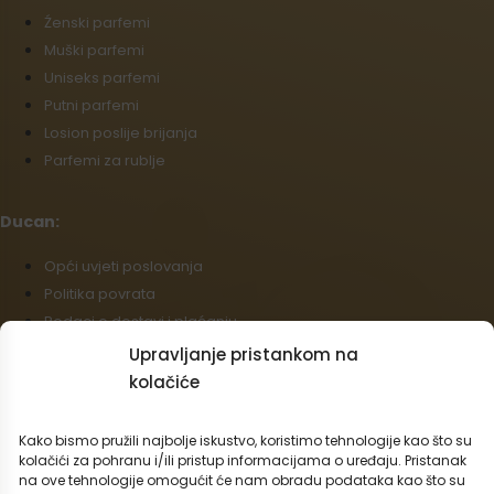
Źenski parfemi
Muški parfemi
Uniseks parfemi
Putni parfemi
Losion poslije brijanja
Parfemi za rublje
Ducan:
Opći uvjeti poslovanja
Politika povrata
Podaci o dostavi i plaćanju
Politika kolačića (EU)
Upravljanje pristankom na
Veleprodaja
kolačiće
Odustajanje od ugovora
Kako bismo pružili najbolje iskustvo, koristimo tehnologije kao što su
Hrvatski
kolačići za pohranu i/ili pristup informacijama o uređaju. Pristanak
na ove tehnologije omogućit će nam obradu podataka kao što su
Mogućnosti prijevoza: