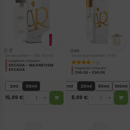
Ženski parfem – 555 (50ml)
Ženski putni parfem – 576
Inspiriran mirisom:
(1)
ESCADA - MAGNETISM
Inspiriran mirisom:
ESCADA
CHLOE - CHLOE
2ml
50ml
2ml
20ml
50ml
100ml
15,99
€
8,99
€