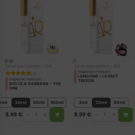
Ženski putni parfem – 558
Ženski putni parfem – 903
Inspiriran mirisom:
(2)
LANCOME - LA NUIT
Inspiriran mirisom:
TRESOR
DOLCE & GABBANA - THE
ONE
2ml
20ml
50ml
100ml
2ml
20ml
50ml
8,99
€
8,99
€