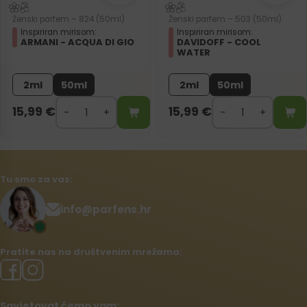
Ženski parfem – 824 (50ml)
Ženski parfem – 503 (50ml)
Inspiriran mirisom:
Inspiriran mirisom:
ARMANI - ACQUA DI GIO
DAVIDOFF - COOL
WATER
2ml
50ml
2ml
50ml
15,99
€
15,99
€
Tu smo za vas:
info@parfens.hr
Pratite nas na društvenim mrežama:
Savjetovat ćemo vam: