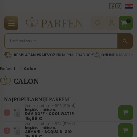
0
BESPLATAN PRIJEVOZ
PRI KUPNJI IZNAD 38 €
ONLINE SAVJETNI
Parfens.hr
>
Calon
CALON
NAJPOPULARNIJI
PARFEMI
Ženski parfem – 503 (50ml)
Inspiriran mirisom:
DAVIDOFF - COOL WATER
15,99
€
Ženski parfem – 824 (50ml)
Inspiriran mirisom:
ARMANI - ACQUA DI GIO
15,99
€