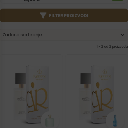
FILTER PROIZVODI
Product | Sorting
Sort content
Sort content
Zadano sortiranje
1 - 2 od 2 proizvoda